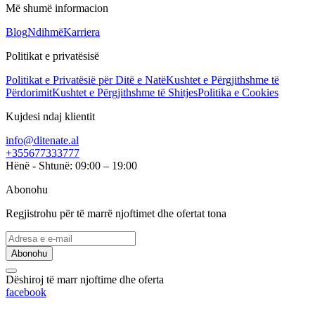
Më shumë informacion
Blog
Ndihmë
Karriera
Politikat e privatësisë
Politikat e Privatësië për Ditë e Natë
Kushtet e Përgjithshme të
Përdorimit
Kushtet e Përgjithshme të Shitjes
Politika e Cookies
Kujdesi ndaj klientit
info@ditenate.al
+355677333777
Hënë - Shtunë: 09:00 – 19:00
Abonohu
Regjistrohu për të marrë njoftimet dhe ofertat tona
Abonohu
Dëshiroj të marr njoftime dhe oferta
facebook