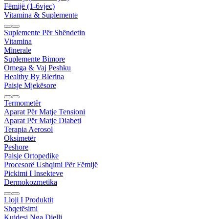
Fëmijë (1-6vjec)
Vitamina & Suplemente
Suplemente Për Shëndetin
Vitamina
Minerale
Suplemente Bimore
Omega & Vaj Peshku
Healthy By Blerina
Paisje Mjekësore
Termometër
Aparat Për Matje Tensioni
Aparat Për Matje Diabeti
Terapia Aerosol
Oksimetër
Peshore
Paisje Ortopedike
Procesorë Ushqimi Për Fëmijë
Pickimi I Insekteve
Dermokozmetika
Lloji I Produktit
Shqetësimi
Kujdesi Nga Dielli