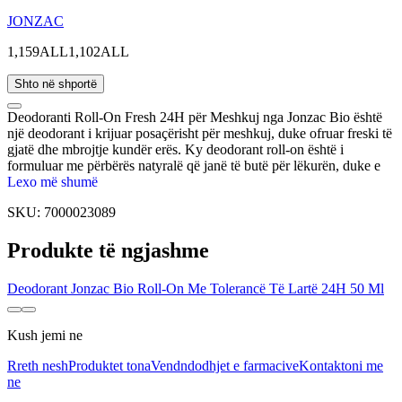
JONZAC
1,159ALL
1,102ALL
Shto në shportë
Deodoranti Roll-On Fresh 24H për Meshkuj nga Jonzac Bio është
një deodorant i krijuar posaçërisht për meshkuj, duke ofruar freski të
gjatë dhe mbrojtje kundër erës. Ky deodorant roll-on është i
formuluar me përbërës natyralë që janë të butë për lëkurën, duke e
bërë atë të përshtatshëm për përdorim të përditshëm. Ai është pa
Lexo më shumë
kripëra alumini, alkool dhe aroma artificiale, duke siguruar që edhe
SKU:
7000023089
lëkura e ndjeshme të mbetet e rehatshme dhe e freskët gjatë gjithë
ditës. Aroma freskuese është e përkryer për të ruajtur vetëbesimin
Produkte të ngjashme
dhe freskinë gjatë gjithë ditës.
Deodorant Jonzac Bio Roll-On Me Tolerancë Të Lartë 24H 50 Ml
Kush jemi ne
Rreth nesh
Produktet tona
Vendndodhjet e farmacive
Kontaktoni me
ne