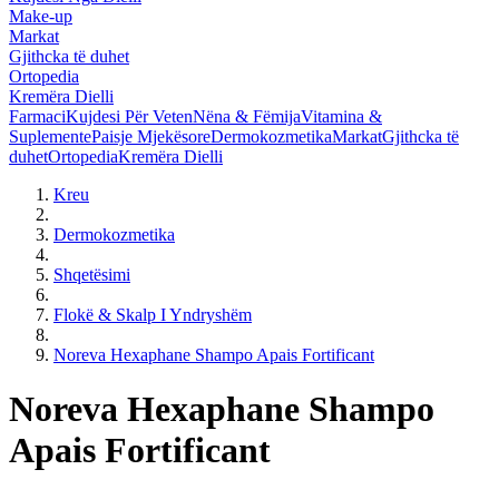
Make-up
Markat
Gjithcka të duhet
Ortopedia
Kremëra Dielli
Farmaci
Kujdesi Për Veten
Nëna & Fëmija
Vitamina &
Suplemente
Paisje Mjekësore
Dermokozmetika
Markat
Gjithcka të
duhet
Ortopedia
Kremëra Dielli
Kreu
Dermokozmetika
Shqetësimi
Flokë & Skalp I Yndryshëm
Noreva Hexaphane Shampo Apais Fortificant
Noreva Hexaphane Shampo
Apais Fortificant