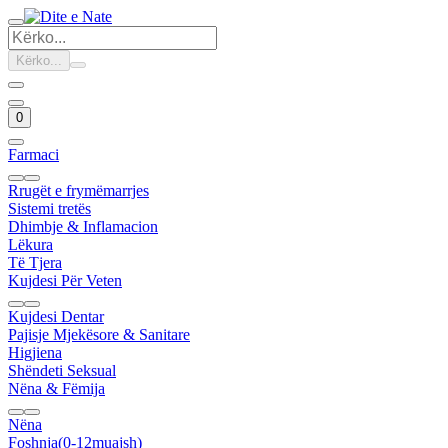
Kërko...
0
Farmaci
Rrugët e frymëmarrjes
Sistemi tretës
Dhimbje & Inflamacion
Lëkura
Të Tjera
Kujdesi Për Veten
Kujdesi Dentar
Pajisje Mjekësore & Sanitare
Higjiena
Shëndeti Seksual
Nëna & Fëmija
Nëna
Foshnja(0-12muajsh)