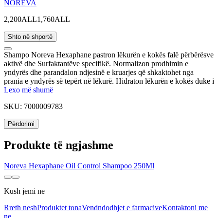
NOREVA
2,200ALL
1,760ALL
Shto në shportë
Shampo Noreva Hexaphane pastron lëkurën e kokës falë përbërësve
aktivë dhe Surfaktantëve specifikë. Normalizon prodhimin e
yndyrës dhe parandalon ndjesinë e kruarjes që shkaktohet nga
prania e yndyrës së tepërt në lëkurë. Hidraton lëkurën e kokës duke i
lënë një ndjesi freskie. Ka veti antibakteriale dhe antifungale dhe
Lexo më shumë
krijon një shtresë mbrojtëse për lëkurën.
SKU:
7000009783
Përdorimi
Produkte të ngjashme
Noreva Hexaphane Oil Control Shampoo 250Ml
Kush jemi ne
Rreth nesh
Produktet tona
Vendndodhjet e farmacive
Kontaktoni me
ne