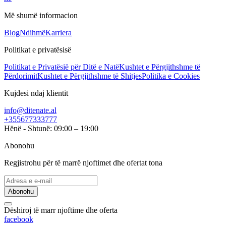
Më shumë informacion
Blog
Ndihmë
Karriera
Politikat e privatësisë
Politikat e Privatësië për Ditë e Natë
Kushtet e Përgjithshme të
Përdorimit
Kushtet e Përgjithshme të Shitjes
Politika e Cookies
Kujdesi ndaj klientit
info@ditenate.al
+355677333777
Hënë - Shtunë: 09:00 – 19:00
Abonohu
Regjistrohu për të marrë njoftimet dhe ofertat tona
Abonohu
Dëshiroj të marr njoftime dhe oferta
facebook