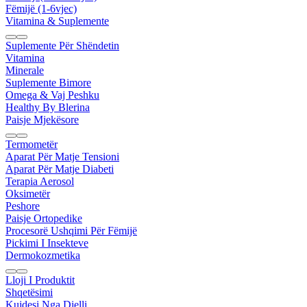
Fëmijë (1-6vjec)
Vitamina & Suplemente
Suplemente Për Shëndetin
Vitamina
Minerale
Suplemente Bimore
Omega & Vaj Peshku
Healthy By Blerina
Paisje Mjekësore
Termometër
Aparat Për Matje Tensioni
Aparat Për Matje Diabeti
Terapia Aerosol
Oksimetër
Peshore
Paisje Ortopedike
Procesorë Ushqimi Për Fëmijë
Pickimi I Insekteve
Dermokozmetika
Lloji I Produktit
Shqetësimi
Kujdesi Nga Dielli