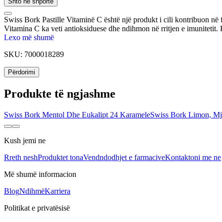
Shto në shportë
Swiss Bork Pastille Vitaminë C është një produkt i cili kontribuon në
Vitamina C ka veti antioksiduese dhe ndihmon në rritjen e imunitetit. 
Lexo më shumë
SKU:
7000018289
Përdorimi
Produkte të ngjashme
Swiss Bork Mentol Dhe Eukalipt 24 Karamele
Swiss Bork Limon, Mj
Kush jemi ne
Rreth nesh
Produktet tona
Vendndodhjet e farmacive
Kontaktoni me ne
Më shumë informacion
Blog
Ndihmë
Karriera
Politikat e privatësisë