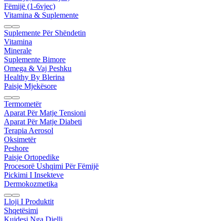
Fëmijë (1-6vjec)
Vitamina & Suplemente
Suplemente Për Shëndetin
Vitamina
Minerale
Suplemente Bimore
Omega & Vaj Peshku
Healthy By Blerina
Paisje Mjekësore
Termometër
Aparat Për Matje Tensioni
Aparat Për Matje Diabeti
Terapia Aerosol
Oksimetër
Peshore
Paisje Ortopedike
Procesorë Ushqimi Për Fëmijë
Pickimi I Insekteve
Dermokozmetika
Lloji I Produktit
Shqetësimi
Kujdesi Nga Dielli