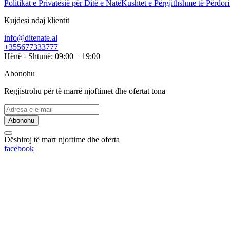
Politikat e Privatësië për Ditë e Natë
Kushtet e Përgjithshme të Përdori
Kujdesi ndaj klientit
info@ditenate.al
+355677333777
Hënë - Shtunë: 09:00 – 19:00
Abonohu
Regjistrohu për të marrë njoftimet dhe ofertat tona
Abonohu
Dëshiroj të marr njoftime dhe oferta
facebook