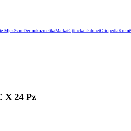
je Mjekësore
Dermokozmetika
Markat
Gjithcka të duhet
Ortopedia
Kremër
C X 24 Pz