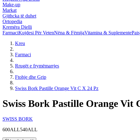
Make-up
Markat
Gjithcka të duhet
Ortopedia
Kremëra Dielli
Farmaci
Kujdesi Për Veten
Nëna & Fëmija
Vitamina & Suplemente
Pais
Kreu
Farmaci
Rrugët e frymëmarrjes
Ftohje dhe Grip
Swiss Bork Pastille Orange Vit C X 24 Pz
Swiss Bork Pastille Orange Vit 
SWISS BORK
600ALL
540ALL