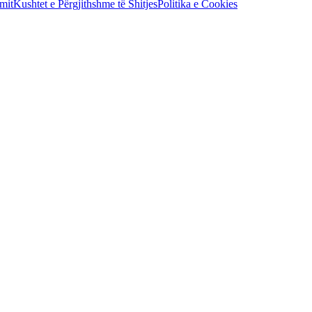
mit
Kushtet e Përgjithshme të Shitjes
Politika e Cookies