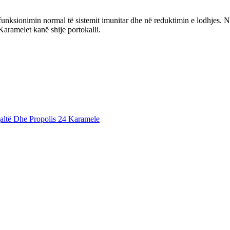
 funksionimin normal të sistemit imunitar dhe në reduktimin e lodhjes. 
Karamelet kanë shije portokalli.
altë Dhe Propolis 24 Karamele