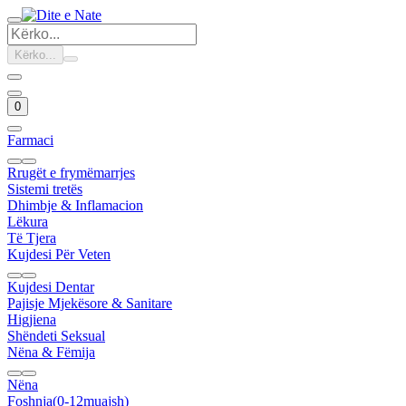
Kërko...
0
Farmaci
Rrugët e frymëmarrjes
Sistemi tretës
Dhimbje & Inflamacion
Lëkura
Të Tjera
Kujdesi Për Veten
Kujdesi Dentar
Pajisje Mjekësore & Sanitare
Higjiena
Shëndeti Seksual
Nëna & Fëmija
Nëna
Foshnja(0-12muajsh)