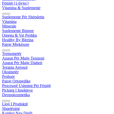
Fëmijë (1-6vjec)
Vitamina & Suplemente
Suplemente Për Shëndetin
Vitamina
Minerale
Suplemente Bimore
Omega & Vaj Peshku
Healthy By Blerina
Paisje Mjekësore
Termometër
Aparat Për Matje Tensioni
Aparat Për Matje Diabeti
Terapia Aerosol
Oksimetër
Peshore
Paisje Ortopedike
Procesorë Ushqimi Për Fëmijë
Pickimi I Insekteve
Dermokozmetika
Lloji I Produktit
Shqetësimi
Kujdesi Nga Dielli