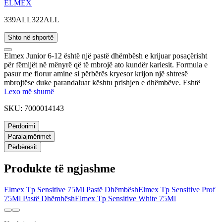
ELMEX
339ALL
322ALL
Shto në shportë
Elmex Junior 6-12 është një pastë dhëmbësh e krijuar posaçërisht
për fëmijët në mënyrë që të mbrojë ato kundër kariesit. Formula e
pasur me florur amine si përbërës kryesor krijon një shtresë
mbrojtëse duke parandaluar kështu prishjen e dhëmbëve. Eshtë
ideale për higjienën e përditshme orale të fëmijëve nga 6 deri në 12
Lexo më shumë
vjeç.
SKU:
7000014143
Përdorimi
Paralajmërimet
Përbërësit
Produkte të ngjashme
Elmex Tp Sensitive 75Ml Pastë Dhëmbësh
Elmex Tp Sensitive Prof
75Ml Pastë Dhëmbësh
Elmex Tp Sensitive White 75Ml