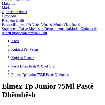
Make-up
Markat
Gjithcka të duhet
Ortopedia
Kremëra Dielli
Farmaci
Kujdesi Për Veten
Nëna & Fëmija
Vitamina &
Suplemente
Paisje Mjekësore
Dermokozmetika
Markat
Gjithcka të
duhet
Ortopedia
Kremëra Dielli
Kreu
Kujdesi Për Veten
Kujdesi Dentar
Pastë Dhëmbësh & Xhel Oral
Elmex Tp Junior 75Ml Pastë Dhëmbësh
Elmex Tp Junior 75Ml Pastë
Dhëmbësh