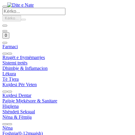
Kërko...
0
Farmaci
Rrugët e frymëmarrjes
Sistemi tretës
Dhimbje & Inflamacion
Lëkura
Të Tjera
Kujdesi Për Veten
Kujdesi Dentar
Pajisje Mjekësore & Sanitare
Higjiena
Shëndeti Seksual
Nëna & Fëmija
Nëna
Foshnja(0-12muajsh)