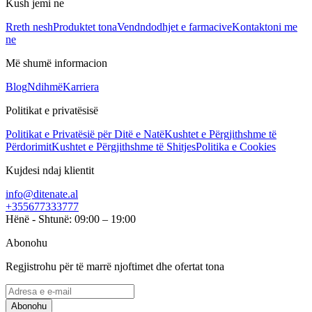
Kush jemi ne
Rreth nesh
Produktet tona
Vendndodhjet e farmacive
Kontaktoni me
ne
Më shumë informacion
Blog
Ndihmë
Karriera
Politikat e privatësisë
Politikat e Privatësië për Ditë e Natë
Kushtet e Përgjithshme të
Përdorimit
Kushtet e Përgjithshme të Shitjes
Politika e Cookies
Kujdesi ndaj klientit
info@ditenate.al
+355677333777
Hënë - Shtunë: 09:00 – 19:00
Abonohu
Regjistrohu për të marrë njoftimet dhe ofertat tona
Abonohu