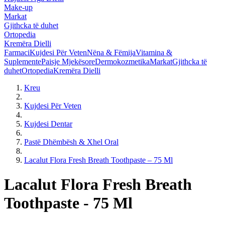
Make-up
Markat
Gjithcka të duhet
Ortopedia
Kremëra Dielli
Farmaci
Kujdesi Për Veten
Nëna & Fëmija
Vitamina &
Suplemente
Paisje Mjekësore
Dermokozmetika
Markat
Gjithcka të
duhet
Ortopedia
Kremëra Dielli
Kreu
Kujdesi Për Veten
Kujdesi Dentar
Pastë Dhëmbësh & Xhel Oral
Lacalut Flora Fresh Breath Toothpaste – 75 Ml
Lacalut Flora Fresh Breath
Toothpaste - 75 Ml