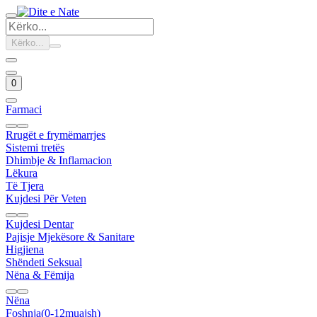
Kërko...
0
Farmaci
Rrugët e frymëmarrjes
Sistemi tretës
Dhimbje & Inflamacion
Lëkura
Të Tjera
Kujdesi Për Veten
Kujdesi Dentar
Pajisje Mjekësore & Sanitare
Higjiena
Shëndeti Seksual
Nëna & Fëmija
Nëna
Foshnja(0-12muajsh)