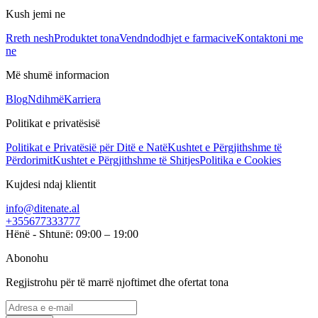
Kush jemi ne
Rreth nesh
Produktet tona
Vendndodhjet e farmacive
Kontaktoni me
ne
Më shumë informacion
Blog
Ndihmë
Karriera
Politikat e privatësisë
Politikat e Privatësië për Ditë e Natë
Kushtet e Përgjithshme të
Përdorimit
Kushtet e Përgjithshme të Shitjes
Politika e Cookies
Kujdesi ndaj klientit
info@ditenate.al
+355677333777
Hënë - Shtunë: 09:00 – 19:00
Abonohu
Regjistrohu për të marrë njoftimet dhe ofertat tona