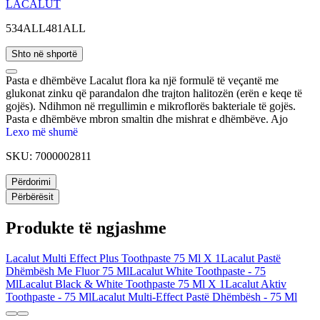
LACALUT
534ALL
481ALL
Shto në shportë
Pasta e dhëmbëve Lacalut flora ka një formulë të veçantë me
glukonat zinku që parandalon dhe trajton halitozën (erën e keqe të
gojës). Ndihmon në rregullimin e mikroflorës bakteriale të gojës.
Pasta e dhëmbëve mbron smaltin dhe mishrat e dhëmbëve. Ajo
siguron gjithashtu një pastrim të thellë efektiv me butësi maksimale
Lexo më shumë
ndaj mishrave të dhëmbëve.
SKU:
7000002811
Përdorimi
Përbërësit
Produkte të ngjashme
Lacalut Multi Effect Plus Toothpaste 75 Ml X 1
Lacalut Pastë
Dhëmbësh Me Fluor 75 Ml
Lacalut White Toothpaste - 75
Ml
Lacalut Black & White Toothpaste 75 Ml X 1
Lacalut Aktiv
Toothpaste - 75 Ml
Lacalut Multi-Effect Pastë Dhëmbësh - 75 Ml