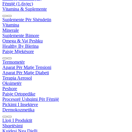
Fëmijë (1-6vjec)
Vitamina & Suplemente
Suplemente Për Shëndetin
Vitamina
Minerale
Suplemente Bimore
Omega & Vaj Peshku
Healthy By Blerina
Paisje Mjekësore
Termometër
Aparat Për Matje Tensioni
Aparat Për Matje Diabeti
Terapia Aerosol
Oksimetër
Peshore
Paisje Ortopedike
Procesorë Ushqimi Për Fëmijë
Pickimi I Insekteve
Dermokozmetika
Lloji I Produktit
Shqetësimi
Kujdesi Nga Dielli