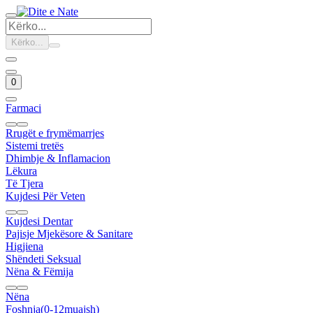
Kërko...
0
Farmaci
Rrugët e frymëmarrjes
Sistemi tretës
Dhimbje & Inflamacion
Lëkura
Të Tjera
Kujdesi Për Veten
Kujdesi Dentar
Pajisje Mjekësore & Sanitare
Higjiena
Shëndeti Seksual
Nëna & Fëmija
Nëna
Foshnja(0-12muajsh)