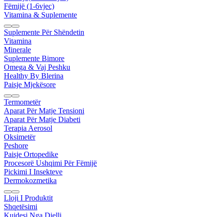
Fëmijë (1-6vjec)
Vitamina & Suplemente
Suplemente Për Shëndetin
Vitamina
Minerale
Suplemente Bimore
Omega & Vaj Peshku
Healthy By Blerina
Paisje Mjekësore
Termometër
Aparat Për Matje Tensioni
Aparat Për Matje Diabeti
Terapia Aerosol
Oksimetër
Peshore
Paisje Ortopedike
Procesorë Ushqimi Për Fëmijë
Pickimi I Insekteve
Dermokozmetika
Lloji I Produktit
Shqetësimi
Kujdesi Nga Dielli