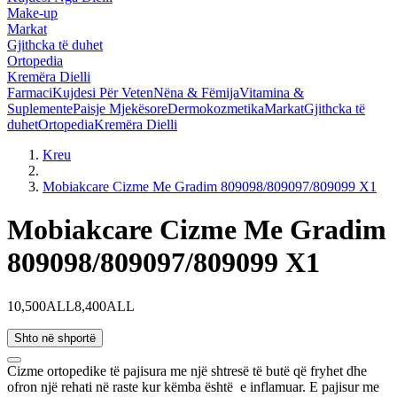
Make-up
Markat
Gjithcka të duhet
Ortopedia
Kremëra Dielli
Farmaci
Kujdesi Për Veten
Nëna & Fëmija
Vitamina &
Suplemente
Paisje Mjekësore
Dermokozmetika
Markat
Gjithcka të
duhet
Ortopedia
Kremëra Dielli
Kreu
Mobiakcare Cizme Me Gradim 809098/809097/809099 X1
Mobiakcare Cizme Me Gradim
809098/809097/809099 X1
10,500ALL
8,400ALL
Shto në shportë
Cizme ortopedike të pajisura me një shtresë të butë që fryhet dhe
ofron një rehati në raste kur këmba është e inflamuar. E pajisur me