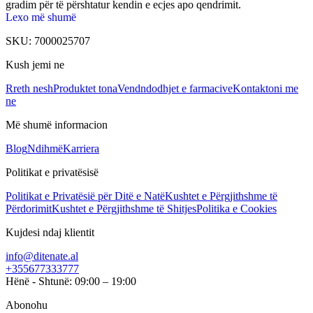
gradim për të përshtatur kendin e ecjes apo qendrimit.
Lexo më shumë
SKU:
7000025707
Kush jemi ne
Rreth nesh
Produktet tona
Vendndodhjet e farmacive
Kontaktoni me
ne
Më shumë informacion
Blog
Ndihmë
Karriera
Politikat e privatësisë
Politikat e Privatësië për Ditë e Natë
Kushtet e Përgjithshme të
Përdorimit
Kushtet e Përgjithshme të Shitjes
Politika e Cookies
Kujdesi ndaj klientit
info@ditenate.al
+355677333777
Hënë - Shtunë: 09:00 – 19:00
Abonohu