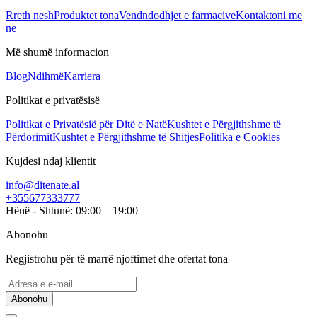
Rreth nesh
Produktet tona
Vendndodhjet e farmacive
Kontaktoni me
ne
Më shumë informacion
Blog
Ndihmë
Karriera
Politikat e privatësisë
Politikat e Privatësië për Ditë e Natë
Kushtet e Përgjithshme të
Përdorimit
Kushtet e Përgjithshme të Shitjes
Politika e Cookies
Kujdesi ndaj klientit
info@ditenate.al
+355677333777
Hënë - Shtunë: 09:00 – 19:00
Abonohu
Regjistrohu për të marrë njoftimet dhe ofertat tona
Abonohu