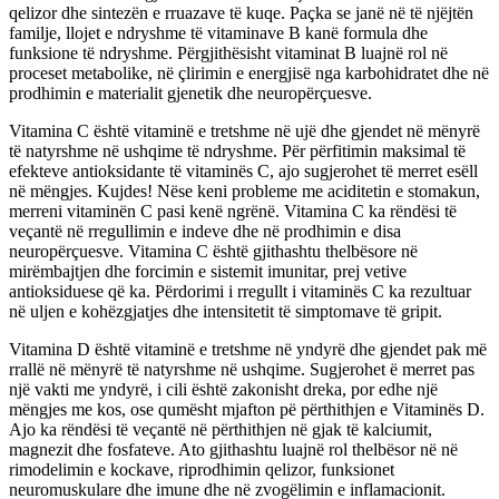
qelizor dhe sintezën e rruazave të kuqe. Paçka se janë në të njëjtën
familje, llojet e ndryshme të vitaminave B kanë formula dhe
funksione të ndryshme. Përgjithësisht vitaminat B luajnë rol në
proceset metabolike, në çlirimin e energjisë nga karbohidratet dhe në
prodhimin e materialit gjenetik dhe neuropërçuesve.
Vitamina C është vitaminë e tretshme në ujë dhe gjendet në mënyrë
të natyrshme në ushqime të ndryshme. Për përfitimin maksimal të
efekteve antioksidante të vitaminës C, ajo sugjerohet të merret esëll
në mëngjes. Kujdes! Nëse keni probleme me aciditetin e stomakun,
merreni vitaminën C pasi kenë ngrënë. Vitamina C ka rëndësi të
veçantë në rregullimin e indeve dhe në prodhimin e disa
neuropërçuesve. Vitamina C është gjithashtu thelbësore në
mirëmbajtjen dhe forcimin e sistemit imunitar, prej vetive
antioksiduese që ka. Përdorimi i rregullt i vitaminës C ka rezultuar
në uljen e kohëzgjatjes dhe intensitetit të simptomave të gripit.
Vitamina D është vitaminë e tretshme në yndyrë dhe gjendet pak më
rrallë në mënyrë të natyrshme në ushqime. Sugjerohet ë merret pas
një vakti me yndyrë, i cili është zakonisht dreka, por edhe një
mëngjes me kos, ose qumësht mjafton pë përthithjen e Vitaminës D.
Ajo ka rëndësi të veçantë në përthithjen në gjak të kalciumit,
magnezit dhe fosfateve. Ato gjithashtu luajnë rol thelbësor në në
rimodelimin e kockave, riprodhimin qelizor, funksionet
neuromuskulare dhe imune dhe në zvogëlimin e inflamacionit.