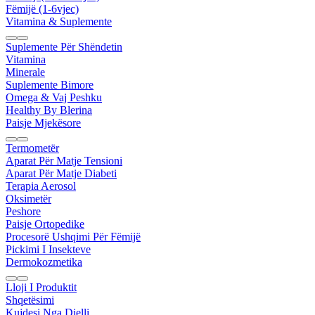
Fëmijë (1-6vjec)
Vitamina & Suplemente
Suplemente Për Shëndetin
Vitamina
Minerale
Suplemente Bimore
Omega & Vaj Peshku
Healthy By Blerina
Paisje Mjekësore
Termometër
Aparat Për Matje Tensioni
Aparat Për Matje Diabeti
Terapia Aerosol
Oksimetër
Peshore
Paisje Ortopedike
Procesorë Ushqimi Për Fëmijë
Pickimi I Insekteve
Dermokozmetika
Lloji I Produktit
Shqetësimi
Kujdesi Nga Dielli