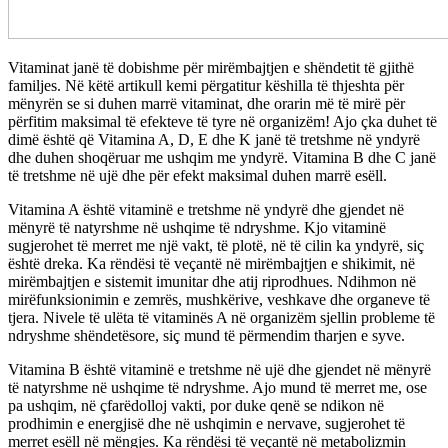
Vitaminat janë të dobishme për mirëmbajtjen e shëndetit të gjithë
familjes. Në këtë artikull kemi përgatitur këshilla të thjeshta për
mënyrën se si duhen marrë vitaminat, dhe orarin më të mirë për
përfitim maksimal të efekteve të tyre në organizëm! Ajo çka duhet të
dimë është që Vitamina A, D, E dhe K janë të tretshme në yndyrë
dhe duhen shoqëruar me ushqim me yndyrë. Vitamina B dhe C janë
të tretshme në ujë dhe për efekt maksimal duhen marrë esëll.
Vitamina A është vitaminë e tretshme në yndyrë dhe gjendet në
mënyrë të natyrshme në ushqime të ndryshme. Kjo vitaminë
sugjerohet të merret me një vakt, të plotë, në të cilin ka yndyrë, siç
është dreka. Ka rëndësi të veçantë në mirëmbajtjen e shikimit, në
mirëmbajtjen e sistemit imunitar dhe atij riprodhues. Ndihmon në
mirëfunksionimin e zemrës, mushkërive, veshkave dhe organeve të
tjera. Nivele të ulëta të vitaminës A në organizëm sjellin probleme të
ndryshme shëndetësore, siç mund të përmendim tharjen e syve.
Vitamina B është vitaminë e tretshme në ujë dhe gjendet në mënyrë
të natyrshme në ushqime të ndryshme. Ajo mund të merret me, ose
pa ushqim, në çfarëdolloj vakti, por duke qenë se ndikon në
prodhimin e energjisë dhe në ushqimin e nervave, sugjerohet të
merret esëll në mëngjes. Ka rëndësi të veçantë në metabolizmin