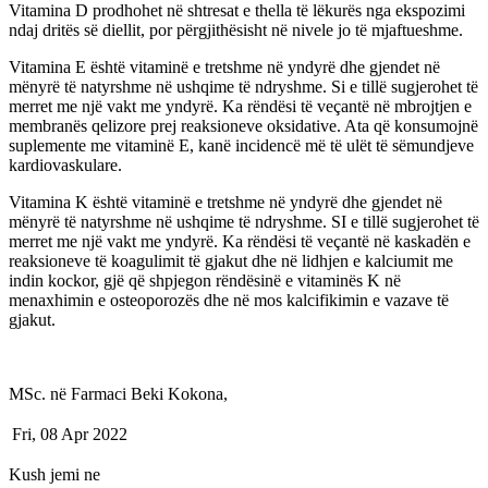
Vitamina D prodhohet në shtresat e thella të lëkurës nga ekspozimi
ndaj dritës së diellit, por përgjithësisht në nivele jo të mjaftueshme.
Vitamina E është vitaminë e tretshme në yndyrë dhe gjendet në
mënyrë të natyrshme në ushqime të ndryshme. Si e tillë sugjerohet të
merret me një vakt me yndyrë. Ka rëndësi të veçantë në mbrojtjen e
membranës qelizore prej reaksioneve oksidative. Ata që konsumojnë
suplemente me vitaminë E, kanë incidencë më të ulët të sëmundjeve
kardiovaskulare.
Vitamina K është vitaminë e tretshme në yndyrë dhe gjendet në
mënyrë të natyrshme në ushqime të ndryshme. SI e tillë sugjerohet të
merret me një vakt me yndyrë. Ka rëndësi të veçantë në kaskadën e
reaksioneve të koagulimit të gjakut dhe në lidhjen e kalciumit me
indin kockor, gjë që shpjegon rëndësinë e vitaminës K në
menaxhimin e osteoporozës dhe në mos kalcifikimin e vazave të
gjakut.
MSc. në Farmaci Beki Kokona,
Fri, 08 Apr 2022
Kush jemi ne