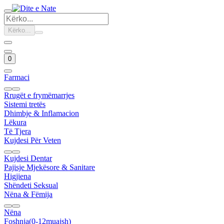
Kërko...
0
Farmaci
Rrugët e frymëmarrjes
Sistemi tretës
Dhimbje & Inflamacion
Lëkura
Të Tjera
Kujdesi Për Veten
Kujdesi Dentar
Pajisje Mjekësore & Sanitare
Higjiena
Shëndeti Seksual
Nëna & Fëmija
Nëna
Foshnja(0-12muajsh)