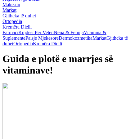
Make-up
Markat
Gjithcka të duhet
Ortopedia
Kremëra Dielli
Farmaci
Kujdesi Për Veten
Nëna & Fëmija
Vitamina &
Suplemente
Paisje Mjekësore
Dermokozmetika
Markat
Gjithcka të
duhet
Ortopedia
Kremëra Dielli
Guida e plotë e marrjes së
vitaminave!