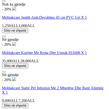
Nuk ka gjendje
- 20%
Mobiakcare Jastëk Anti-Decubitus 45 cm PVC Gri X 1
1,250ALL
1,000ALL
Shto në shportë
Në gjendje
- 20%
Mobiakcare Karrige Me Rrota Dhe Uturak 811608 X 1
35,000ALL
28,000ALL
Shto në shportë
Në gjendje
- 20%
Mobiakcare Stativ Për Infuzion Me 2 Mbajtëse Dhe Bazë Alumini
X 1
9,000ALL
7,200ALL
Shto në shportë