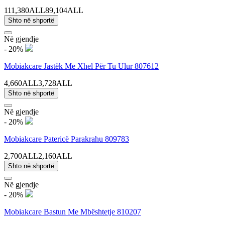
111,380ALL
89,104ALL
Shto në shportë
Në gjendje
- 20%
Mobiakcare Jastëk Me Xhel Për Tu Ulur 807612
4,660ALL
3,728ALL
Shto në shportë
Në gjendje
- 20%
Mobiakcare Patericë Parakrahu 809783
2,700ALL
2,160ALL
Shto në shportë
Në gjendje
- 20%
Mobiakcare Bastun Me Mbështetje 810207