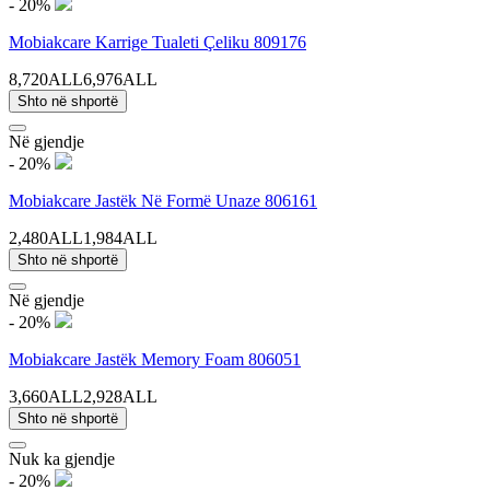
- 20%
Mobiakcare Karrige Tualeti Çeliku 809176
8,720ALL
6,976ALL
Shto në shportë
Në gjendje
- 20%
Mobiakcare Jastëk Në Formë Unaze 806161
2,480ALL
1,984ALL
Shto në shportë
Në gjendje
- 20%
Mobiakcare Jastëk Memory Foam 806051
3,660ALL
2,928ALL
Shto në shportë
Nuk ka gjendje
- 20%