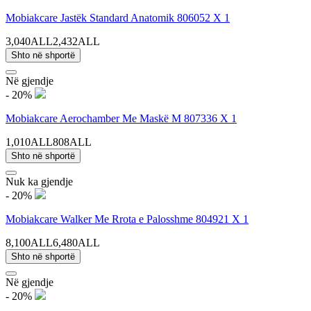
Mobiakcare Jastëk Standard Anatomik 806052 X 1
3,040ALL
2,432ALL
Shto në shportë
Në gjendje
- 20%
Mobiakcare Aerochamber Me Maskë M 807336 X 1
1,010ALL
808ALL
Shto në shportë
Nuk ka gjendje
- 20%
Mobiakcare Walker Me Rrota e Palosshme 804921 X 1
8,100ALL
6,480ALL
Shto në shportë
Në gjendje
- 20%