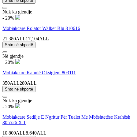
Shto në shportë
Nuk ka gjendje
- 20%
Mobiakcare Rolator Walker Blu 810616
21,380ALL
17,104ALL
Shto në shportë
Në gjendje
- 20%
Mobiakcare Kanulë Oksigjeni 803111
350ALL
280ALL
Shto në shportë
Nuk ka gjendje
- 20%
Mobiakcare Sedilje E Ngritur Për Tualet Me Mbështetëse Krahësh
805526 X 1
10,800ALL
8,640ALL