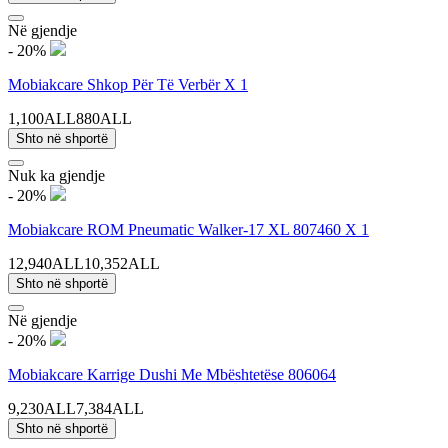
Në gjendje
- 20%
Mobiakcare Shkop Për Të Verbër X 1
1,100ALL
880ALL
Shto në shportë
Nuk ka gjendje
- 20%
Mobiakcare ROM Pneumatic Walker-17 XL 807460 X 1
12,940ALL
10,352ALL
Shto në shportë
Në gjendje
- 20%
Mobiakcare Karrige Dushi Me Mbështetëse 806064
9,230ALL
7,384ALL
Shto në shportë