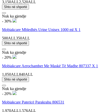
3,150ALL
2,520ALL
Shto në shportë
Nuk ka gjendje
- 30%
Mobiakcare Mbledhës Urine Unisex 1000 ml X 1
500ALL
350ALL
Shto në shportë
Nuk ka gjendje
- 20%
Mobiakcare Aerochamber Me Maskë Të Madhe 807337 X 1
1,050ALL
840ALL
Shto në shportë
Nuk ka gjendje
- 20%
Mobiakcare Patericë Parakrahu 806531
1,970ALL
1,576ALL