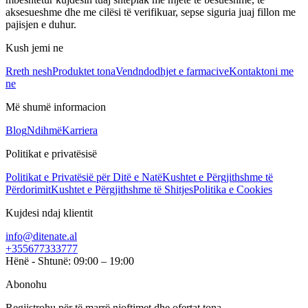
aksesueshme dhe me cilësi të verifikuar, sepse siguria juaj fillon me
pajisjen e duhur.
Kush jemi ne
Rreth nesh
Produktet tona
Vendndodhjet e farmacive
Kontaktoni me
ne
Më shumë informacion
Blog
Ndihmë
Karriera
Politikat e privatësisë
Politikat e Privatësië për Ditë e Natë
Kushtet e Përgjithshme të
Përdorimit
Kushtet e Përgjithshme të Shitjes
Politika e Cookies
Kujdesi ndaj klientit
info@ditenate.al
+355677333777
Hënë - Shtunë: 09:00 – 19:00
Abonohu
Regjistrohu për të marrë njoftimet dhe ofertat tona