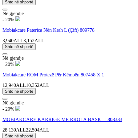
Shto në shportë
Në gjendje
- 20%
Mobiakcare Paterica Nën Krah L (Çift) 809778
3,940ALL
3,152ALL
Shto në shportë
Në gjendje
- 20%
Mobiakcare ROM Protezë Për Këmbën 807458 X 1
12,940ALL
10,352ALL
Shto në shportë
Në gjendje
- 20%
MOBIAKCARE KARRIGE ME RROTA BASIC 1 808383
28,130ALL
22,504ALL
Shto në shportë