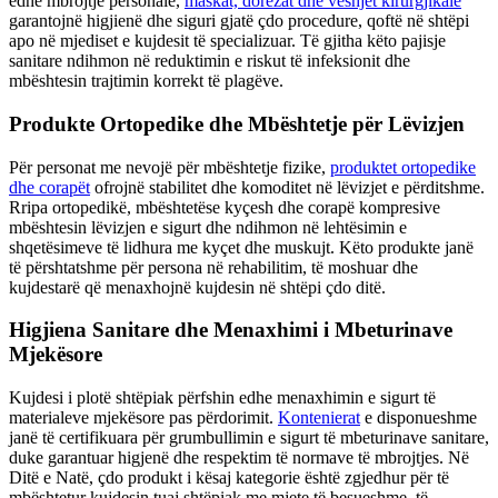
edhe mbrojtje personale,
maskat, dorezat dhe veshjet kirurgjikale
garantojnë higjienë dhe siguri gjatë çdo procedure, qoftë në shtëpi
apo në mjediset e kujdesit të specializuar. Të gjitha këto pajisje
sanitare ndihmon në reduktimin e riskut të infeksionit dhe
mbështesin trajtimin korrekt të plagëve.
Produkte Ortopedike dhe Mbështetje për Lëvizjen
Për personat me nevojë për mbështetje fizike,
produktet ortopedike
dhe corapët
ofrojnë stabilitet dhe komoditet në lëvizjet e përditshme.
Rripa ortopedikë, mbështetëse kyçesh dhe corapë kompresive
mbështesin lëvizjen e sigurt dhe ndihmon në lehtësimin e
shqetësimeve të lidhura me kyçet dhe muskujt. Këto produkte janë
të përshtatshme për persona në rehabilitim, të moshuar dhe
kujdestarë që menaxhojnë kujdesin në shtëpi çdo ditë.
Higjiena Sanitare dhe Menaxhimi i Mbeturinave
Mjekësore
Kujdesi i plotë shtëpiak përfshin edhe menaxhimin e sigurt të
materialeve mjekësore pas përdorimit.
Kontenierat
e disponueshme
janë të certifikuara për grumbullimin e sigurt të mbeturinave sanitare,
duke garantuar higjenë dhe respektim të normave të mbrojtjes. Në
Ditë e Natë, çdo produkt i kësaj kategorie është zgjedhur për të
mbështetur kujdesin tuaj shtëpiak me mjete të besueshme, të