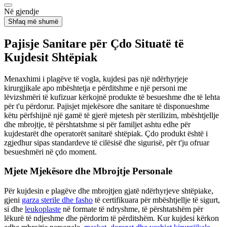
Në gjendje
Shfaq më shumë
Pajisje Sanitare për Çdo Situatë të
Kujdesit Shtëpiak
Menaxhimi i plagëve të vogla, kujdesi pas një ndërhyrjeje
kirurgjikale apo mbështetja e përditshme e një personi me
lëvizshmëri të kufizuar kërkojnë produkte të besueshme dhe të lehta
për t'u përdorur. Pajisjet mjekësore dhe sanitare të disponueshme
këtu përfshijnë një gamë të gjerë mjetesh për sterilizim, mbështjellje
dhe mbrojtje, të përshtatshme si për familjet ashtu edhe për
kujdestarët dhe operatorët sanitarë shtëpiak. Çdo produkt është i
zgjedhur sipas standardeve të cilësisë dhe sigurisë, për t'ju ofruar
besueshmëri në çdo moment.
Mjete Mjekësore dhe Mbrojtje Personale
Për kujdesin e plagëve dhe mbrojtjen gjatë ndërhyrjeve shtëpiake,
gjeni
garza sterile dhe fasho
të certifikuara për mbështjellje të sigurt,
si dhe
leukoplaste
në formate të ndryshme, të përshtatshëm për
lëkurë të ndjeshme dhe përdorim të përditshëm. Kur kujdesi kërkon