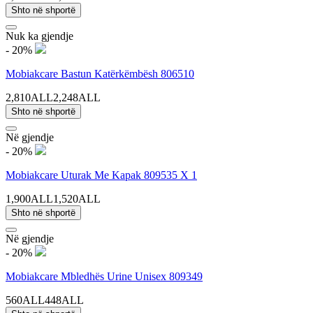
Shto në shportë
Nuk ka gjendje
- 20%
Mobiakcare Bastun Katërkëmbësh 806510
2,810ALL
2,248ALL
Shto në shportë
Në gjendje
- 20%
Mobiakcare Uturak Me Kapak 809535 X 1
1,900ALL
1,520ALL
Shto në shportë
Në gjendje
- 20%
Mobiakcare Mbledhës Urine Unisex 809349
560ALL
448ALL