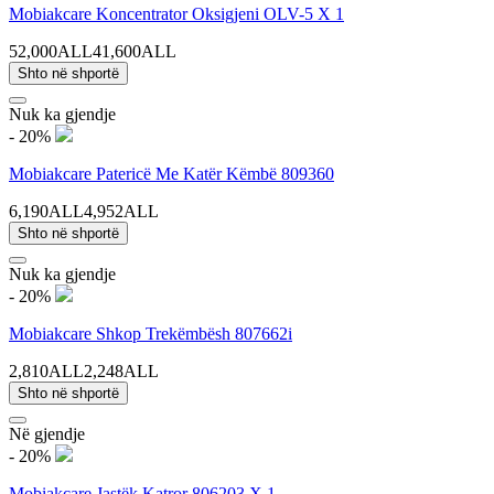
Mobiakcare Koncentrator Oksigjeni OLV-5 X 1
52,000ALL
41,600ALL
Shto në shportë
Nuk ka gjendje
- 20%
Mobiakcare Patericë Me Katër Këmbë 809360
6,190ALL
4,952ALL
Shto në shportë
Nuk ka gjendje
- 20%
Mobiakcare Shkop Trekëmbësh 807662i
2,810ALL
2,248ALL
Shto në shportë
Në gjendje
- 20%
Mobiakcare Jastëk Katror 806203 X 1