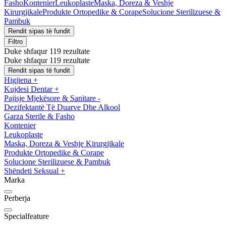
Fasho
Kontenier
Leukoplaste
Maska, Doreza & Veshje
Kirurgjikale
Produkte Ortopedike & Corape
Solucione Sterilizuese &
Pambuk
Rendit sipas të fundit
Filtro
Duke shfaqur 119 rezultate
Duke shfaqur 119 rezultate
Rendit sipas të fundit
Higjiena
+
Kujdesi Dentar
+
Pajisje Mjekësore & Sanitare
-
Dezifektantë Të Duarve Dhe Alkool
Garza Sterile & Fasho
Kontenier
Leukoplaste
Maska, Doreza & Veshje Kirurgjikale
Produkte Ortopedike & Corape
Solucione Sterilizuese & Pambuk
Shëndeti Seksual
+
Marka
Perberja
Specialfeature