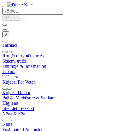
Kërko...
0
Farmaci
Rrugët e frymëmarrjes
Sistemi tretës
Dhimbje & Inflamacion
Lëkura
Të Tjera
Kujdesi Për Veten
Kujdesi Dentar
Pajisje Mjekësore & Sanitare
Higjiena
Shëndeti Seksual
Nëna & Fëmija
Nëna
Foshnja(0-12muajsh)