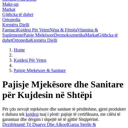
Make-up
Markat
Gjithcka të duhet
Ortopedia
Kremëra Dielli
Farmaci
Kujdesi Për Veten
Nëna & Fëmija
Vitamina &
Suplemente
Paisje Mjekësore
Dermokozmetika
Markat
Gjithcka të
duhet
Ortopedia
Kremëra Dielli
Home
Kujdesi Për Veten
Pajisje Mjekësore & Sanitare
Pajisje Mjekësore dhe Sanitare
për Kujdesin në Shtëpi
Për çdo nevojë mjekësore dhe sanitare të përditshme, gjeni produktet
e duhura tek
kujdesi
tuaj i plotë: pajisje të certifikuara, me cilësi të
garantuar dhe dërgim i shpejtë në të gjithë Shqipërinë.
Dezifektantë Të Duarve Dhe Alkool
Garza Sterile &