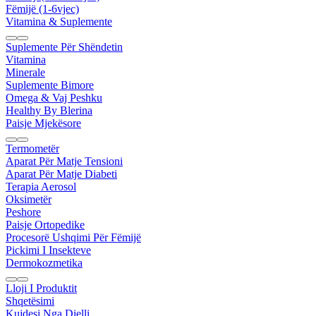
Fëmijë (1-6vjec)
Vitamina & Suplemente
Suplemente Për Shëndetin
Vitamina
Minerale
Suplemente Bimore
Omega & Vaj Peshku
Healthy By Blerina
Paisje Mjekësore
Termometër
Aparat Për Matje Tensioni
Aparat Për Matje Diabeti
Terapia Aerosol
Oksimetër
Peshore
Paisje Ortopedike
Procesorë Ushqimi Për Fëmijë
Pickimi I Insekteve
Dermokozmetika
Lloji I Produktit
Shqetësimi
Kujdesi Nga Dielli