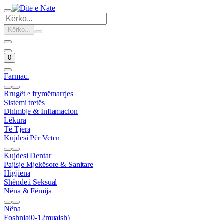
Kërko...
0
Farmaci
Rrugët e frymëmarrjes
Sistemi tretës
Dhimbje & Inflamacion
Lëkura
Të Tjera
Kujdesi Për Veten
Kujdesi Dentar
Pajisje Mjekësore & Sanitare
Higjiena
Shëndeti Seksual
Nëna & Fëmija
Nëna
Foshnja(0-12muajsh)