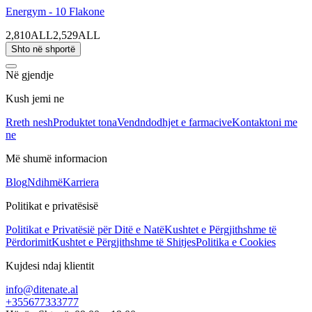
Energym - 10 Flakone
2,810ALL
2,529ALL
Shto në shportë
Në gjendje
Kush jemi ne
Rreth nesh
Produktet tona
Vendndodhjet e farmacive
Kontaktoni me
ne
Më shumë informacion
Blog
Ndihmë
Karriera
Politikat e privatësisë
Politikat e Privatësië për Ditë e Natë
Kushtet e Përgjithshme të
Përdorimit
Kushtet e Përgjithshme të Shitjes
Politika e Cookies
Kujdesi ndaj klientit
info@ditenate.al
+355677333777