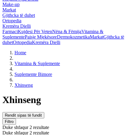
Make-up
Markat
Gjithcka të duhet
Ortopedia
Kremëra Dielli
Farmaci
Kujdesi Për Veten
Nëna & Fëmija
Vitamina &
Suplemente
Paisje Mjekësore
Dermokozmetika
Markat
Gjithcka të
duhet
Ortopedia
Kremëra Dielli
Home
Vitamina & Suplemente
Suplemente Bimore
Xhinseng
Xhinseng
Rendit sipas të fundit
Filtro
Duke shfaqur 2 rezultate
Duke shfaqur 2 rezultate