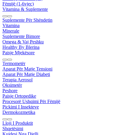
Fëmijë (1-6vjec)
Vitamina & Suplemente
Suplemente Për Shëndetin
Vitamina
Minerale
Suplemente Bimore
Omega & Vaj Peshku
Healthy By Blerina
Paisje Mjekësore
Termometër
Aparat Për Matje Tensioni
Aparat Për Matje Diabeti
Terapia Aerosol
Oksimetër
Peshore
Paisje Ortopedike
Procesorë Ushqimi Për Fëmijë
Pickimi I Insekteve
Dermokozmetika
Lloji I Produktit
Shqetësimi
Kujdesi Nga Dielli