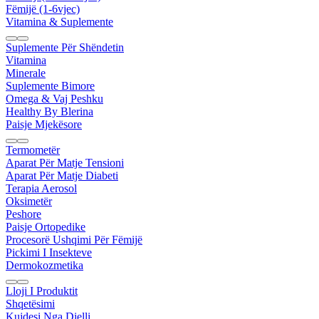
Fëmijë (1-6vjec)
Vitamina & Suplemente
Suplemente Për Shëndetin
Vitamina
Minerale
Suplemente Bimore
Omega & Vaj Peshku
Healthy By Blerina
Paisje Mjekësore
Termometër
Aparat Për Matje Tensioni
Aparat Për Matje Diabeti
Terapia Aerosol
Oksimetër
Peshore
Paisje Ortopedike
Procesorë Ushqimi Për Fëmijë
Pickimi I Insekteve
Dermokozmetika
Lloji I Produktit
Shqetësimi
Kujdesi Nga Dielli