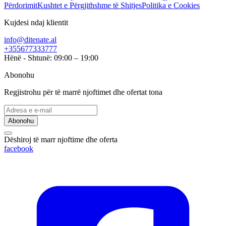
Përdorimit
Kushtet e Përgjithshme të Shitjes
Politika e Cookies
Kujdesi ndaj klientit
info@ditenate.al
+355677333777
Hënë - Shtunë: 09:00 – 19:00
Abonohu
Regjistrohu për të marrë njoftimet dhe ofertat tona
Abonohu
Dëshiroj të marr njoftime dhe oferta
facebook