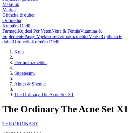
Make-up
Markat
Gjithcka të duhet
Ortopedia
Kremëra Dielli
Farmaci
Kujdesi Për Veten
Nëna & Fëmija
Vitamina &
Suplemente
Paisje Mjekësore
Dermokozmetika
Markat
Gjithcka të
duhet
Ortopedia
Kremëra Dielli
Kreu
Dermokozmetika
Shqetësimi
Aknet & Shenjat
The Ordinary The Acne Set X1
The Ordinary The Acne Set X1
THE ORDINARY