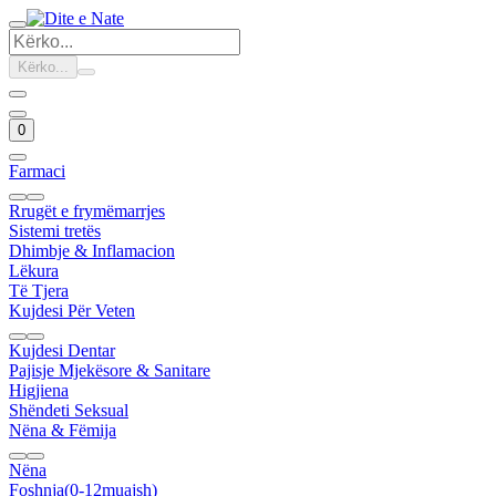
Kërko...
0
Farmaci
Rrugët e frymëmarrjes
Sistemi tretës
Dhimbje & Inflamacion
Lëkura
Të Tjera
Kujdesi Për Veten
Kujdesi Dentar
Pajisje Mjekësore & Sanitare
Higjiena
Shëndeti Seksual
Nëna & Fëmija
Nëna
Foshnja(0-12muajsh)