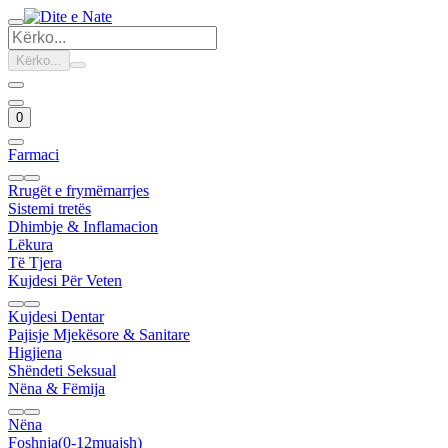
Kërko...
0
Farmaci
Rrugët e frymëmarrjes
Sistemi tretës
Dhimbje & Inflamacion
Lëkura
Të Tjera
Kujdesi Për Veten
Kujdesi Dentar
Pajisje Mjekësore & Sanitare
Higjiena
Shëndeti Seksual
Nëna & Fëmija
Nëna
Foshnja(0-12muajsh)