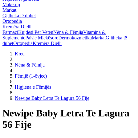
Make-up
Markat
Gjithcka të duhet
Ortopedia
Kremëra Dielli
Farmaci
Kujdesi Për Veten
Nëna & Fëmija
Vitamina &
Suplemente
Paisje Mjekësore
Dermokozmetika
Markat
Gjithcka të
duhet
Ortopedia
Kremëra Dielli
Kreu
Nëna & Fëmija
Fëmijë (1-6vjec)
Higjiena e Fëmijës
Newipe Baby Letra Te Lagura 56 Fije
Newipe Baby Letra Te Lagura
56 Fije