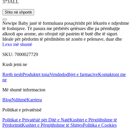
373ALL
Shto në shportë
Newipe Baby janë të formuluara posaçërisht për lëkurën e ndjeshme
të foshnjave. Të pasura me përbërës qetësues dhe pa përmbajtje
alkooli apo arome, ato ofrojnë një pastrim të butë dhe të sigurt.
Ideale për përdorim të përditshëm në zonën e pelenave, duar dhe
fytyrë, duke ruajtur hidratimin natyral të lëkurës. Të testuara
Lexo më shumë
dermatologjikisht dhe të përshtatshme për lëkurë shumë të ndjeshme.
SKU:
7000027729
Kush jemi ne
Rreth nesh
Produktet tona
Vendndodhjet e farmacive
Kontaktoni me
ne
Më shumë informacion
Blog
Ndihmë
Karriera
Politikat e privatësisë
Politikat e Privatësië për Ditë e Natë
Kushtet e Përgjithshme të
Përdorimit
Kushtet e Përgjithshme të Shitjes
Politika e Cookies