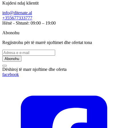
Kujdesi ndaj klientit
info@ditenate.al
+355677333777
Hënë - Shtunë: 09:00 – 19:00
Abonohu
Regjistrohu për të marrë njoftimet dhe ofertat tona
Abonohu
Dëshiroj të marr njoftime dhe oferta
facebook