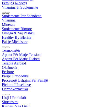
Fëmijë (1-6vjec)
Vitamina & Suplemente
Suplemente Për Shëndetin
Vitamina
Minerale
Suplemente Bimore
Omega & Vaj Peshku
Healthy By Blerina
Paisje Mjekësore
Termometër
Aparat Për Matje Tensioni
Aparat Për Matje Diabeti
Terapia Aerosol
Oksimetër
Peshore
Paisje Ortopedike
Procesorë Ushqimi Për Fëmijë
Pickimi I Insekteve
Dermokozmetika
Lloji I Produktit
Shqetësimi
Kujdesi Nga Dielli