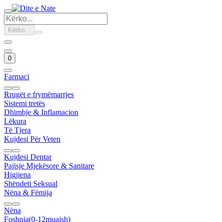
Kërko...
0
Farmaci
Rrugët e frymëmarrjes
Sistemi tretës
Dhimbje & Inflamacion
Lëkura
Të Tjera
Kujdesi Për Veten
Kujdesi Dentar
Pajisje Mjekësore & Sanitare
Higjiena
Shëndeti Seksual
Nëna & Fëmija
Nëna
Foshnja(0-12muajsh)