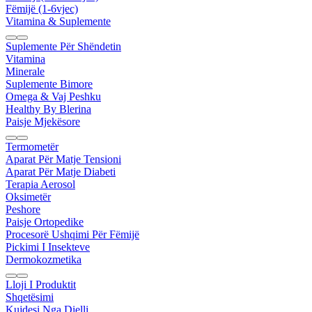
Fëmijë (1-6vjec)
Vitamina & Suplemente
Suplemente Për Shëndetin
Vitamina
Minerale
Suplemente Bimore
Omega & Vaj Peshku
Healthy By Blerina
Paisje Mjekësore
Termometër
Aparat Për Matje Tensioni
Aparat Për Matje Diabeti
Terapia Aerosol
Oksimetër
Peshore
Paisje Ortopedike
Procesorë Ushqimi Për Fëmijë
Pickimi I Insekteve
Dermokozmetika
Lloji I Produktit
Shqetësimi
Kujdesi Nga Dielli