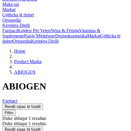
Make-up
Markat
Gjithcka të duhet
Ortopedia
Kremëra Dielli
Farmaci
Kujdesi Për Veten
Nëna & Fëmija
Vitamina &
Suplemente
Paisje Mjekësore
Dermokozmetika
Markat
Gjithcka të
duhet
Ortopedia
Kremëra Dielli
Home
Product Marka
ABIOGEN
ABIOGEN
Farmaci
Rendit sipas të fundit
Filtro
Duke shfaqur 1 rezultat.
Duke shfaqur 1 rezultat.
Rendit sipas të fundit