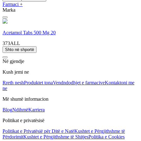
Farmaci
+
Marka
Acetamol Tabs 500 Mg 20
373ALL
Shto në shportë
Në gjendje
Kush jemi ne
Rreth nesh
Produktet tona
Vendndodhjet e farmacive
Kontaktoni me
ne
Më shumë informacion
Blog
Ndihmë
Karriera
Politikat e privatësisë
Politikat e Privatësië për Ditë e Natë
Kushtet e Përgjithshme të
Përdorimit
Kushtet e Përgjithshme të Shitjes
Politika e Cookies