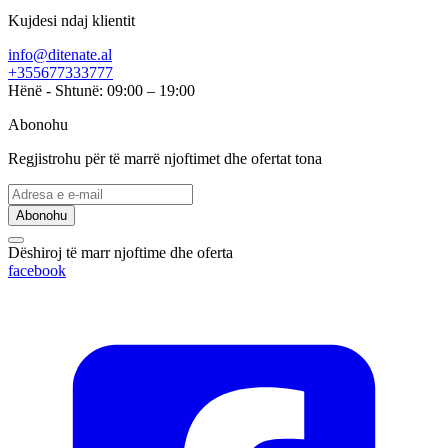
Kujdesi ndaj klientit
info@ditenate.al
+355677333777
Hënë - Shtunë: 09:00 – 19:00
Abonohu
Regjistrohu për të marrë njoftimet dhe ofertat tona
Abonohu
Dëshiroj të marr njoftime dhe oferta
facebook