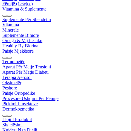
Fëmijë (1-6vjec)
Vitamina & Suplemente
Suplemente Për Shëndetin
Vitamina
Minerale
Suplemente Bimore
Omega & Vaj Peshku
Healthy By Blerina
Paisje Mjekësore
Termometër
Aparat Për Matje Tensioni
Aparat Për Matje Diabeti
Terapia Aerosol
Oksimetër
Peshore
Paisje Ortopedike
Procesorë Ushqimi Për Fëmijë
Pickimi I Insekteve
Dermokozmetika
Lloji I Produktit
Shqetësimi
Kujdesi Nga Dielli