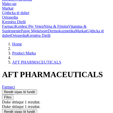
Make-up
Markat
Gjithcka të duhet
Ortopedia
Kremëra Dielli
Farmaci
Kujdesi Për Veten
Nëna & Fëmija
Vitamina &
Suplemente
Paisje Mjekësore
Dermokozmetika
Markat
Gjithcka të
duhet
Ortopedia
Kremëra Dielli
Home
Product Marka
AFT PHARMACEUTICALS
AFT PHARMACEUTICALS
Farmaci
Rendit sipas të fundit
Filtro
Duke shfaqur 1 rezultat.
Duke shfaqur 1 rezultat.
Rendit sipas të fundit