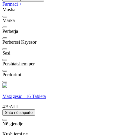
Farmaci
+
Mosha
Marka
Perberja
Perberesi Kryesor
Sasi
Pershtatshem per
Perdorimi
Maxigesic - 16 Tableta
479ALL
Shto në shportë
Në gjendje
Kush jemi ne