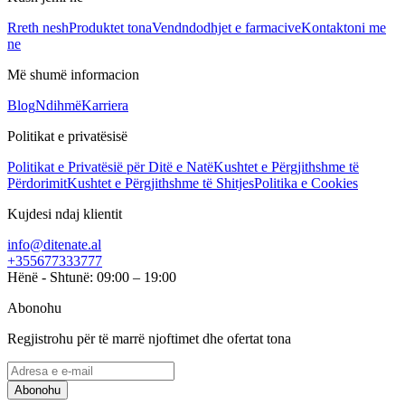
Rreth nesh
Produktet tona
Vendndodhjet e farmacive
Kontaktoni me
ne
Më shumë informacion
Blog
Ndihmë
Karriera
Politikat e privatësisë
Politikat e Privatësië për Ditë e Natë
Kushtet e Përgjithshme të
Përdorimit
Kushtet e Përgjithshme të Shitjes
Politika e Cookies
Kujdesi ndaj klientit
info@ditenate.al
+355677333777
Hënë - Shtunë: 09:00 – 19:00
Abonohu
Regjistrohu për të marrë njoftimet dhe ofertat tona
Abonohu