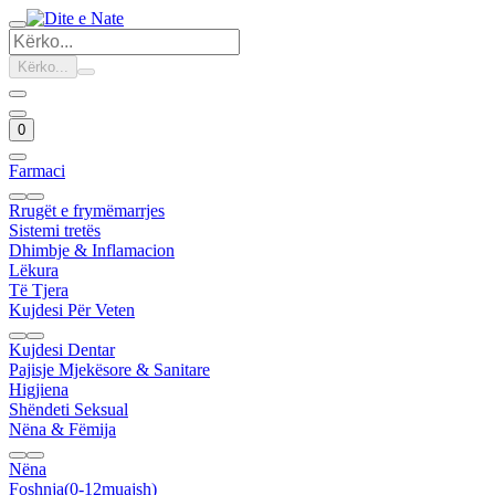
Kërko...
0
Farmaci
Rrugët e frymëmarrjes
Sistemi tretës
Dhimbje & Inflamacion
Lëkura
Të Tjera
Kujdesi Për Veten
Kujdesi Dentar
Pajisje Mjekësore & Sanitare
Higjiena
Shëndeti Seksual
Nëna & Fëmija
Nëna
Foshnja(0-12muajsh)