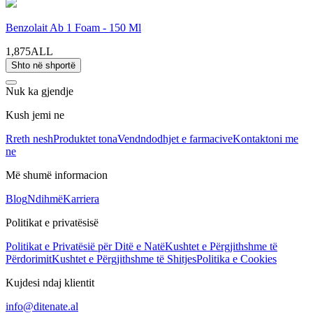
Benzolait Ab 1 Foam - 150 Ml
1,875ALL
Shto në shportë
Nuk ka gjendje
Kush jemi ne
Rreth nesh
Produktet tona
Vendndodhjet e farmacive
Kontaktoni me
ne
Më shumë informacion
Blog
Ndihmë
Karriera
Politikat e privatësisë
Politikat e Privatësië për Ditë e Natë
Kushtet e Përgjithshme të
Përdorimit
Kushtet e Përgjithshme të Shitjes
Politika e Cookies
Kujdesi ndaj klientit
info@ditenate.al