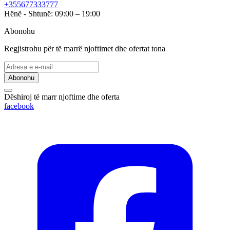
+355677333777
Hënë - Shtunë: 09:00 – 19:00
Abonohu
Regjistrohu për të marrë njoftimet dhe ofertat tona
Abonohu
Dëshiroj të marr njoftime dhe oferta
facebook