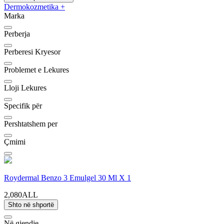
Dermokozmetika
+
Marka
Perberja
Perberesi Kryesor
Problemet e Lekures
Lloji Lekures
Specifik për
Pershtatshem per
Çmimi
Roydermal Benzo 3 Emulgel 30 Ml X 1
2,080ALL
Shto në shportë
Në gjendje