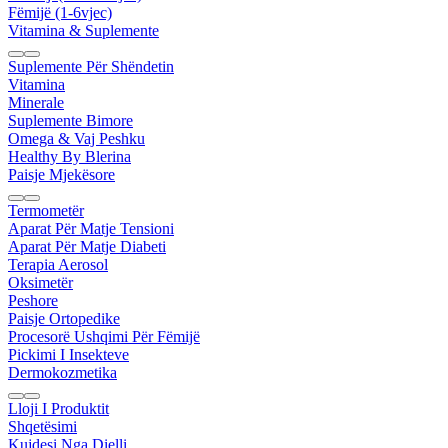
Fëmijë (1-6vjec)
Vitamina & Suplemente
Suplemente Për Shëndetin
Vitamina
Minerale
Suplemente Bimore
Omega & Vaj Peshku
Healthy By Blerina
Paisje Mjekësore
Termometër
Aparat Për Matje Tensioni
Aparat Për Matje Diabeti
Terapia Aerosol
Oksimetër
Peshore
Paisje Ortopedike
Procesorë Ushqimi Për Fëmijë
Pickimi I Insekteve
Dermokozmetika
Lloji I Produktit
Shqetësimi
Kujdesi Nga Dielli