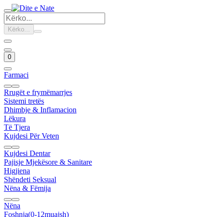
Kërko...
0
Farmaci
Rrugët e frymëmarrjes
Sistemi tretës
Dhimbje & Inflamacion
Lëkura
Të Tjera
Kujdesi Për Veten
Kujdesi Dentar
Pajisje Mjekësore & Sanitare
Higjiena
Shëndeti Seksual
Nëna & Fëmija
Nëna
Foshnja(0-12muajsh)