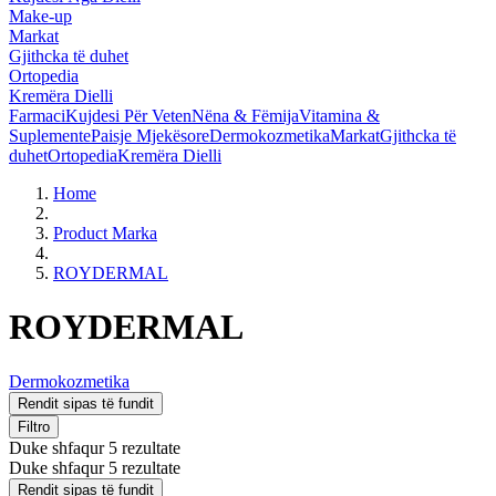
Make-up
Markat
Gjithcka të duhet
Ortopedia
Kremëra Dielli
Farmaci
Kujdesi Për Veten
Nëna & Fëmija
Vitamina &
Suplemente
Paisje Mjekësore
Dermokozmetika
Markat
Gjithcka të
duhet
Ortopedia
Kremëra Dielli
Home
Product Marka
ROYDERMAL
ROYDERMAL
Dermokozmetika
Rendit sipas të fundit
Filtro
Duke shfaqur 5 rezultate
Duke shfaqur 5 rezultate
Rendit sipas të fundit