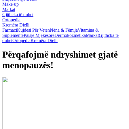
Make-up
Markat
Gjithcka të duhet
Ortopedia
Kremëra Dielli
Farmaci
Kujdesi Për Veten
Nëna & Fëmija
Vitamina &
Suplemente
Paisje Mjekësore
Dermokozmetika
Markat
Gjithcka të
duhet
Ortopedia
Kremëra Dielli
Përqafojmë ndryshimet gjatë
menopauzës!