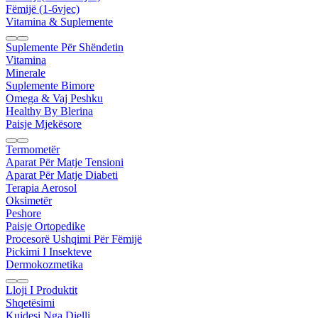
Fëmijë (1-6vjec)
Vitamina & Suplemente
Suplemente Për Shëndetin
Vitamina
Minerale
Suplemente Bimore
Omega & Vaj Peshku
Healthy By Blerina
Paisje Mjekësore
Termometër
Aparat Për Matje Tensioni
Aparat Për Matje Diabeti
Terapia Aerosol
Oksimetër
Peshore
Paisje Ortopedike
Procesorë Ushqimi Për Fëmijë
Pickimi I Insekteve
Dermokozmetika
Lloji I Produktit
Shqetësimi
Kujdesi Nga Dielli