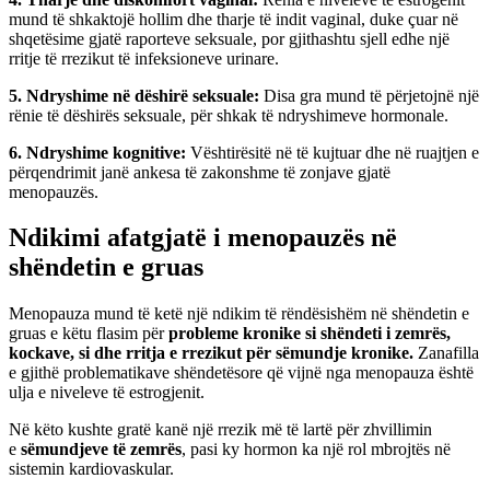
mund të shkaktojë hollim dhe tharje të indit vaginal, duke çuar në
shqetësime gjatë raporteve seksuale, por gjithashtu sjell edhe një
rritje të rrezikut të infeksioneve urinare.
5. Ndryshime në dëshirë seksuale:
Disa gra mund të përjetojnë një
rënie të dëshirës seksuale, për shkak të ndryshimeve hormonale.
6. Ndryshime kognitive:
Vështirësitë në të kujtuar dhe në ruajtjen e
përqendrimit janë ankesa të zakonshme të zonjave gjatë
menopauzës.
Ndikimi afatgjatë i menopauzës në
shëndetin e gruas
Menopauza mund të ketë një ndikim të rëndësishëm në shëndetin e
gruas e këtu flasim për
probleme kronike si shëndeti i zemrës,
kockave, si dhe rritja e rrezikut për sëmundje kronike.
Zanafilla
e gjithë problematikave shëndetësore që vijnë nga menopauza është
ulja e niveleve të estrogjenit.
Në këto kushte gratë kanë një rrezik më të lartë për zhvillimin
e
sëmundjeve të zemrës
, pasi ky hormon ka një rol mbrojtës në
sistemin kardiovaskular.