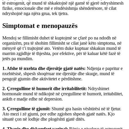
të estrogenit, që mund të shkaktojnë një gamë të gjerë ndryshimesh
fizike, emocionale dhe më e rëndësishmja shëndetësore, të cilat
ndryshojnë nga njëra grua, tek tjetra.
Simptomat e menopauzës
Mendoj se fillimisht duhet të kuptojmë se çfarë po na ndodh në
organizëm, pra të shohim fillimisht se cilat janë këto simptoma, në
mënyrë që t’i trajtojmë ato. Vetëm duke kuptuar shkakun mund të
marrim zgjidhje të thjeshta, por efektive, për të kaluar këtë fazë të
jetës pa mundim.
1. Afshe të nxehta dhe djersitje gjatë natës:
Ndjenja e papritur e
nxehtësisë, shpesh shoqëruar me djersitje dhe skuqje, mund të
pengojë gjumin dhe aktivitetet e përditshme.
2. Çrregullime të humorit dhe irritabilitetit:
Ndryshimet
hormonale mund të ndikojnë në çrregullime të humorit, irritabilitet,
ankth e madje edhe në depresion.
3. Çrregullime të gjumit:
Shumë gra hasin vështirësi në të fjetur.
Ato mezi i zë gjumi, por edhe zgjohen shpesh gjatë natës. Kjo
situatë çon në lodhje dhe plogështi gjatë ditës.
4. Tharje dhe diskomfort vaginal:
Rënia e niveleve të estrogenit