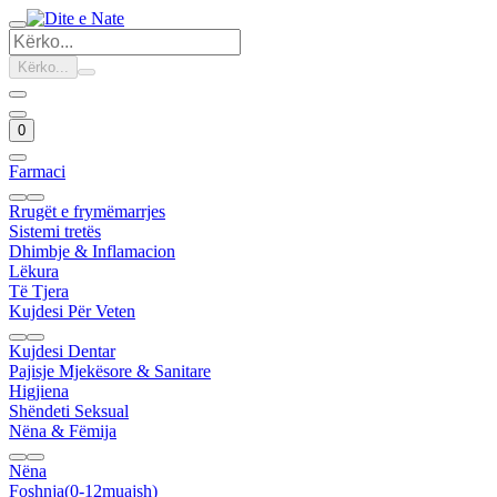
Kërko...
0
Farmaci
Rrugët e frymëmarrjes
Sistemi tretës
Dhimbje & Inflamacion
Lëkura
Të Tjera
Kujdesi Për Veten
Kujdesi Dentar
Pajisje Mjekësore & Sanitare
Higjiena
Shëndeti Seksual
Nëna & Fëmija
Nëna
Foshnja(0-12muajsh)