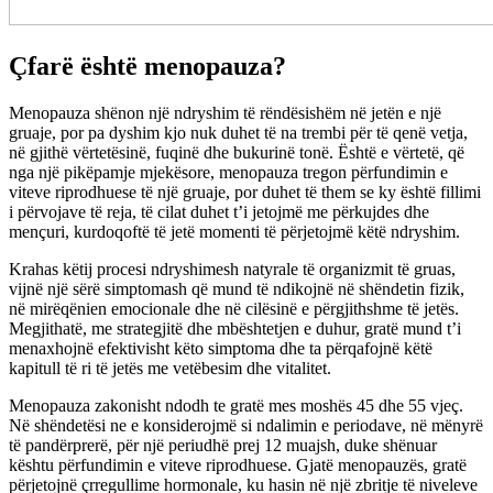
Çfarë është menopauza?
Menopauza shënon një ndryshim të rëndësishëm në jetën e një
gruaje, por pa dyshim kjo nuk duhet të na trembi për të qenë vetja,
në gjithë vërtetësinë, fuqinë dhe bukurinë tonë. Është e vërtetë, që
nga një pikëpamje mjekësore, menopauza tregon përfundimin e
viteve riprodhuese të një gruaje, por duhet të them se ky është fillimi
i përvojave të reja, të cilat duhet t’i jetojmë me përkujdes dhe
mençuri, kurdoqoftë të jetë momenti të përjetojmë këtë ndryshim.
Krahas këtij procesi ndryshimesh natyrale të organizmit të gruas,
vijnë një sërë simptomash që mund të ndikojnë në shëndetin fizik,
në mirëqënien emocionale dhe në cilësinë e përgjithshme të jetës.
Megjithatë, me strategjitë dhe mbështetjen e duhur, gratë mund t’i
menaxhojnë efektivisht këto simptoma dhe ta përqafojnë këtë
kapitull të ri të jetës me vetëbesim dhe vitalitet.
Menopauza zakonisht ndodh te gratë mes moshës 45 dhe 55 vjeç.
Në shëndetësi ne e konsiderojmë si ndalimin e periodave, në mënyrë
të pandërprerë, për një periudhë prej 12 muajsh, duke shënuar
kështu përfundimin e viteve riprodhuese. Gjatë menopauzës, gratë
përjetojnë çrregullime hormonale, ku hasin në një zbritje të niveleve