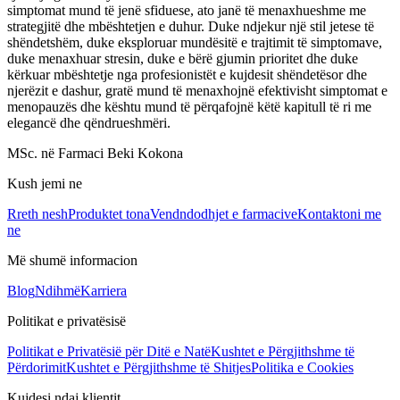
simptomat mund të jenë sfiduese, ato janë të menaxhueshme me
strategjitë dhe mbështetjen e duhur. Duke ndjekur një stil jetese të
shëndetshëm, duke eksploruar mundësitë e trajtimit të simptomave,
duke menaxhuar stresin, duke e bërë gjumin prioritet dhe duke
kërkuar mbështetje nga profesionistët e kujdesit shëndetësor dhe
njerëzit e dashur, gratë mund të menaxhojnë efektivisht simptomat e
menopauzës dhe kështu mund të përqafojnë këtë kapitull të ri me
elegancë dhe qëndrueshmëri.
MSc. në Farmaci Beki Kokona
Kush jemi ne
Rreth nesh
Produktet tona
Vendndodhjet e farmacive
Kontaktoni me
ne
Më shumë informacion
Blog
Ndihmë
Karriera
Politikat e privatësisë
Politikat e Privatësië për Ditë e Natë
Kushtet e Përgjithshme të
Përdorimit
Kushtet e Përgjithshme të Shitjes
Politika e Cookies
Kujdesi ndaj klientit