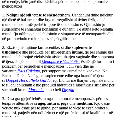
në mendje, këtu janë disa këshilla për të menaxhuar simptomat e
menopauzës.
1.
Ndiqni një stil jetese të shëndetshëm.
Ushqehuni duke ndjekur
një dietë të balancuar dhe kryeni rregullisht aktivitet fizik, që të
mund të mbani një peshë trupore të shëndetshme. Gjithashtu ju
sugjerojmë të shmangni konsumin e duhanit. Të gjitha këto këshilla
mund t’ju ndihmojë në lehtësimin e simptomave të menopauzës dhe
në promovimin e mirëqenies së përgjithshme.
2. Ekzistojnë trajtime farmaceutike, si dhe
suplemente
ushqimore
dhe produkte për
mirëqënien intime
, që për shumë gra
mund të lehtësojnë efektivisht afshet, tharjen vaginale dhe simptoma
të tjera. Ja për shembull
Menopace
e
Vitabiotics
është një formulim i
posaçëm për periudhën e menopauzës, i cili vjen dhe në
variantin
Plus Calcium
, për support maksimal ndaj kockave. Në
Farmaci Ditë e Natë gjeni suplemente edhe nga brandë të tjera
si
Doppel Herz
,
Phyto Garda,
etj. Lidhur me tharjen vaginale mund
të filloni aplikimin e një produkti hidratues e lubrifikues siç është për
shembull kremi
Marvinia
, apo xheli
Daygin
3. Disa gra gjejnë lehtësim nga simptomat e menopauzës përmes
terapive alternative si
agopuntura
,
joga
dhe
meditimi
. Kjo qasje
vërtetë nuk është për të gjithë, por mund të vlejë të eksplorohet si
mundësi, patjetër nën udhëzimet e një profesionisti të kualifikuar në