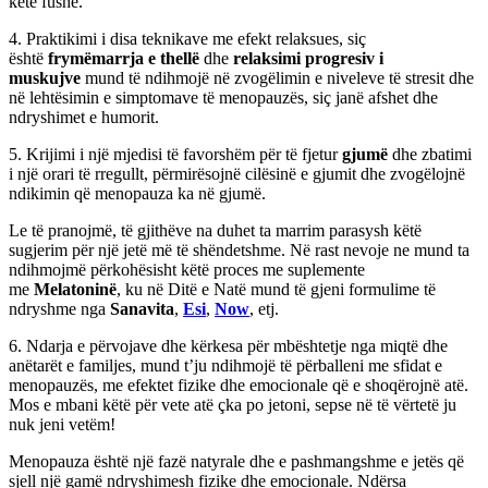
këtë fushë.
4. Praktikimi i disa teknikave me efekt relaksues, siç
është
frymëmarrja e thellë
dhe
relaksimi progresiv i
muskujve
mund të ndihmojë në zvogëlimin e niveleve të stresit dhe
në lehtësimin e simptomave të menopauzës, siç janë afshet dhe
ndryshimet e humorit.
5. Krijimi i një mjedisi të favorshëm për të fjetur
gjumë
dhe zbatimi
i një orari të rregullt, përmirësojnë cilësinë e gjumit dhe zvogëlojnë
ndikimin që menopauza ka në gjumë.
Le të pranojmë, të gjithëve na duhet ta marrim parasysh këtë
sugjerim për një jetë më të shëndetshme. Në rast nevoje ne mund ta
ndihmojmë përkohësisht këtë proces me suplemente
me
Melatoninë
, ku në Ditë e Natë mund të gjeni formulime të
ndryshme nga
Sanavita
,
Esi
,
Now
, etj.
6. Ndarja e përvojave dhe kërkesa për mbështetje nga miqtë dhe
anëtarët e familjes, mund t’ju ndihmojë të përballeni me sfidat e
menopauzës, me efektet fizike dhe emocionale që e shoqërojnë atë.
Mos e mbani këtë për vete atë çka po jetoni, sepse në të vërtetë ju
nuk jeni vetëm!
Menopauza është një fazë natyrale dhe e pashmangshme e jetës që
sjell një gamë ndryshimesh fizike dhe emocionale. Ndërsa