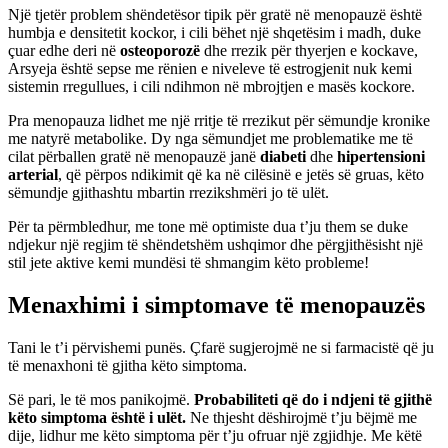
Një tjetër problem shëndetësor tipik për gratë në menopauzë është
humbja e densitetit kockor, i cili bëhet një shqetësim i madh, duke
çuar edhe deri në
osteoporozë
dhe rrezik për thyerjen e kockave,
Arsyeja është sepse me rënien e niveleve të estrogjenit nuk kemi
sistemin rregullues, i cili ndihmon në mbrojtjen e masës kockore.
Pra menopauza lidhet me një rritje të rrezikut për sëmundje kronike
me natyrë metabolike. Dy nga sëmundjet me problematike me të
cilat përballen gratë në menopauzë janë
diabeti
dhe
hipertensioni
arterial
, që përpos ndikimit që ka në cilësinë e jetës së gruas, këto
sëmundje gjithashtu mbartin rrezikshmëri jo të ulët.
Për ta përmbledhur, me tone më optimiste dua t’ju them se duke
ndjekur një regjim të shëndetshëm ushqimor dhe përgjithësisht një
stil jete aktive kemi mundësi të shmangim këto probleme!
Menaxhimi i simptomave të menopauzës
Tani le t’i përvishemi punës. Çfarë sugjerojmë ne si farmacistë që ju
të menaxhoni të gjitha këto simptoma.
Së pari, le të mos panikojmë.
Probabiliteti që do i ndjeni të gjithë
këto simptoma është i ulët.
Ne thjesht dëshirojmë t’ju bëjmë me
dije, lidhur me këto simptoma për t’ju ofruar një zgjidhje. Me këtë