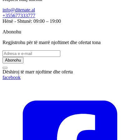
info@ditenate.al
+355677333777
Hënë - Shtunë: 09:00 – 19:00
Abonohu
Regjistrohu për të marrë njoftimet dhe ofertat tona
Abonohu
Dëshiroj të marr njoftime dhe oferta
facebook