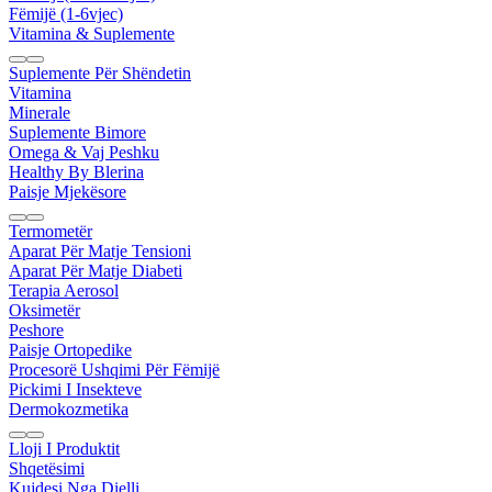
Fëmijë (1-6vjec)
Vitamina & Suplemente
Suplemente Për Shëndetin
Vitamina
Minerale
Suplemente Bimore
Omega & Vaj Peshku
Healthy By Blerina
Paisje Mjekësore
Termometër
Aparat Për Matje Tensioni
Aparat Për Matje Diabeti
Terapia Aerosol
Oksimetër
Peshore
Paisje Ortopedike
Procesorë Ushqimi Për Fëmijë
Pickimi I Insekteve
Dermokozmetika
Lloji I Produktit
Shqetësimi
Kujdesi Nga Dielli