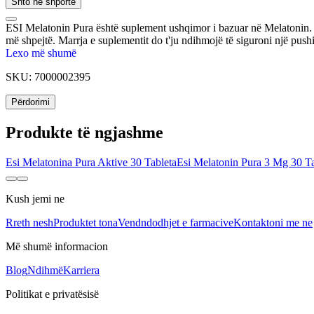
Shto në shportë
ESI Melatonin Pura është suplement ushqimor i bazuar në Melatonin. 
më shpejtë. Marrja e suplementit do t'ju ndihmojë të siguroni një pushi
Lexo më shumë
SKU:
7000002395
Përdorimi
Produkte të ngjashme
Esi Melatonina Pura Aktive 30 Tableta
Esi Melatonin Pura 3 Mg 30 Ta
Kush jemi ne
Rreth nesh
Produktet tona
Vendndodhjet e farmacive
Kontaktoni me ne
Më shumë informacion
Blog
Ndihmë
Karriera
Politikat e privatësisë