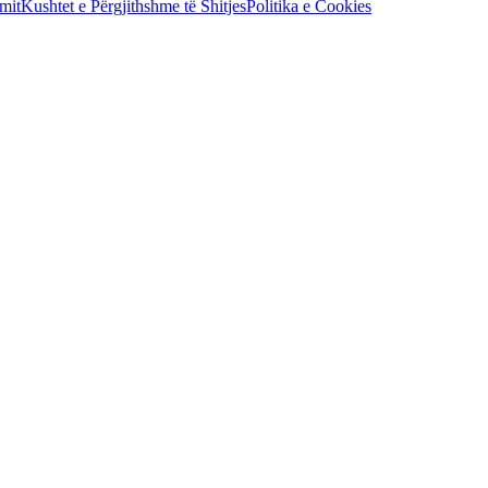
mit
Kushtet e Përgjithshme të Shitjes
Politika e Cookies