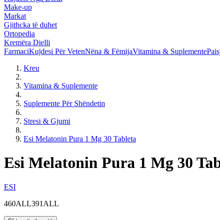
Make-up
Markat
Gjithcka të duhet
Ortopedia
Kremëra Dielli
Farmaci
Kujdesi Për Veten
Nëna & Fëmija
Vitamina & Suplemente
Pais
Kreu
Vitamina & Suplemente
Suplemente Për Shëndetin
Stresi & Gjumi
Esi Melatonin Pura 1 Mg 30 Tableta
Esi Melatonin Pura 1 Mg 30 Tab
ESI
460ALL
391ALL