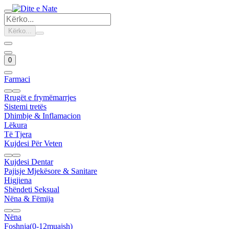
Kërko...
0
Farmaci
Rrugët e frymëmarrjes
Sistemi tretës
Dhimbje & Inflamacion
Lëkura
Të Tjera
Kujdesi Për Veten
Kujdesi Dentar
Pajisje Mjekësore & Sanitare
Higjiena
Shëndeti Seksual
Nëna & Fëmija
Nëna
Foshnja(0-12muajsh)