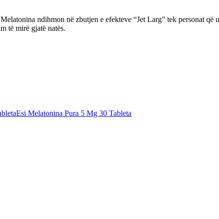
Melatonina ndihmon në zbutjen e efekteve “Jet Larg” tek personat që 
m të mirë gjatë natës.
bleta
Esi Melatonina Pura 5 Mg 30 Tableta