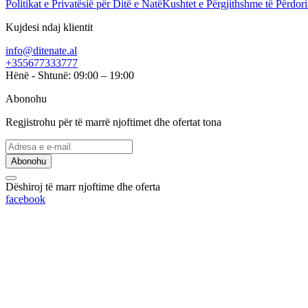
Politikat e Privatësië për Ditë e Natë
Kushtet e Përgjithshme të Përdori
Kujdesi ndaj klientit
info@ditenate.al
+355677333777
Hënë - Shtunë: 09:00 – 19:00
Abonohu
Regjistrohu për të marrë njoftimet dhe ofertat tona
Abonohu
Dëshiroj të marr njoftime dhe oferta
facebook