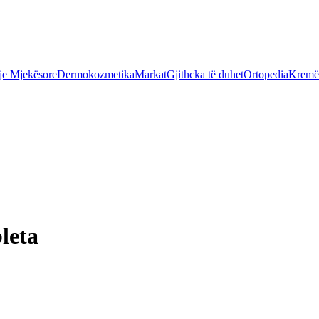
je Mjekësore
Dermokozmetika
Markat
Gjithcka të duhet
Ortopedia
Kremër
leta