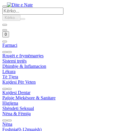
Kërko...
0
Farmaci
Rrugët e frymëmarrjes
Sistemi tretës
Dhimbje & Inflamacion
Lëkura
Të Tjera
Kujdesi Për Veten
Kujdesi Dentar
Pajisje Mjekësore & Sanitare
Higjiena
Shëndeti Seksual
Nëna & Fëmija
Nëna
Foshnja(0-12muajsh)