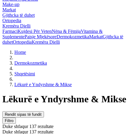
Make-up
Markat
Gjithcka të duhet
Ortopedia
Kremëra Dielli
Farmaci
Kujdesi Për Veten
Nëna & Fëmija
Vitamina &
Suplemente
Paisje Mjekësore
Dermokozmetika
Markat
Gjithcka të
duhet
Ortopedia
Kremëra Dielli
Home
Dermokozmetika
Shqetësimi
Lëkurë e Yndyrshme & Mikse
Lëkurë e Yndyrshme & Mikse
Rendit sipas të fundit
Filtro
Duke shfaqur 137 rezultate
Duke shfaqur 137 rezultate