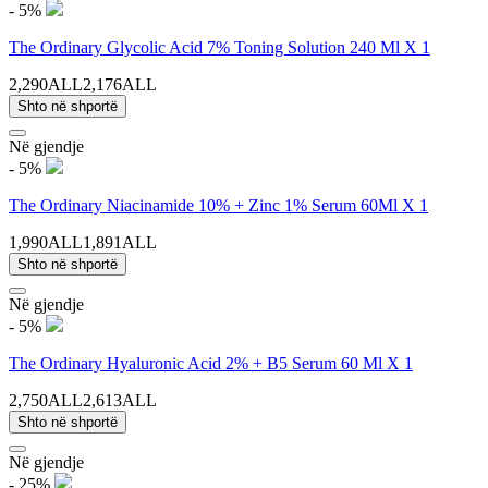
- 5%
The Ordinary Glycolic Acid 7% Toning Solution 240 Ml X 1
2,290ALL
2,176ALL
Shto në shportë
Në gjendje
- 5%
The Ordinary Niacinamide 10% + Zinc 1% Serum 60Ml X 1
1,990ALL
1,891ALL
Shto në shportë
Në gjendje
- 5%
The Ordinary Hyaluronic Acid 2% + B5 Serum 60 Ml X 1
2,750ALL
2,613ALL
Shto në shportë
Në gjendje
- 25%