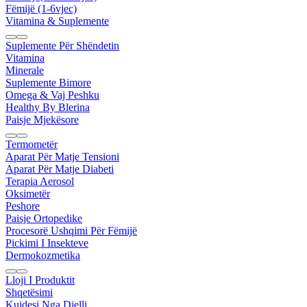
Fëmijë (1-6vjec)
Vitamina & Suplemente
Suplemente Për Shëndetin
Vitamina
Minerale
Suplemente Bimore
Omega & Vaj Peshku
Healthy By Blerina
Paisje Mjekësore
Termometër
Aparat Për Matje Tensioni
Aparat Për Matje Diabeti
Terapia Aerosol
Oksimetër
Peshore
Paisje Ortopedike
Procesorë Ushqimi Për Fëmijë
Pickimi I Insekteve
Dermokozmetika
Lloji I Produktit
Shqetësimi
Kujdesi Nga Dielli