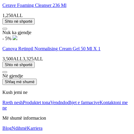
Cerave Foaming Cleanser 236 Ml
1,250ALL
Shto në shportë
Nuk ka gjendje
- 5%
Canova Retinpil Normalising Cream Gel 50 Ml X 1
3,500ALL
3,325ALL
Shto në shportë
Në gjendje
Shfaq më shumë
Kush jemi ne
Rreth nesh
Produktet tona
Vendndodhjet e farmacive
Kontaktoni me
ne
Më shumë informacion
Blog
Ndihmë
Karriera