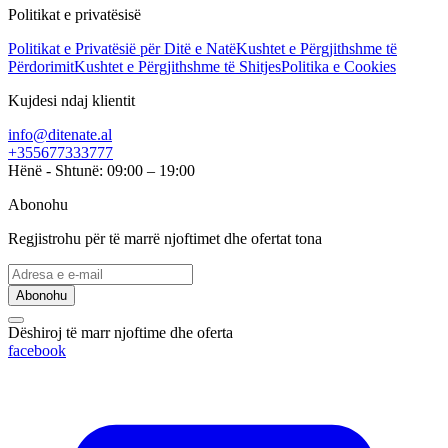
Politikat e privatësisë
Politikat e Privatësië për Ditë e Natë
Kushtet e Përgjithshme të
Përdorimit
Kushtet e Përgjithshme të Shitjes
Politika e Cookies
Kujdesi ndaj klientit
info@ditenate.al
+355677333777
Hënë - Shtunë: 09:00 – 19:00
Abonohu
Regjistrohu për të marrë njoftimet dhe ofertat tona
Abonohu
Dëshiroj të marr njoftime dhe oferta
facebook