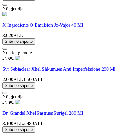
Në gjendje
X Ingredients O Emulsion Jo-Vajor 40 Ml
3,920ALL
Shto në shportë
Nuk ka gjendje
- 25%
Svr Sebiaclear Xhel Shkumues Anti-Imperfeksione 200 Ml
2,000ALL
1,500ALL
Shto në shportë
Në gjendje
- 20%
Dr. Grandel Xhel Pastrues Purigel 200 Ml
3,100ALL
2,480ALL
Shto në shportë