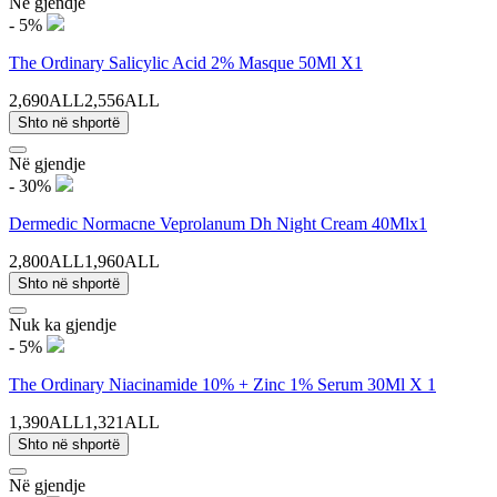
Në gjendje
- 5%
The Ordinary Salicylic Acid 2% Masque 50Ml X1
2,690ALL
2,556ALL
Shto në shportë
Në gjendje
- 30%
Dermedic Normacne Veprolanum Dh Night Cream 40Mlx1
2,800ALL
1,960ALL
Shto në shportë
Nuk ka gjendje
- 5%
The Ordinary Niacinamide 10% + Zinc 1% Serum 30Ml X 1
1,390ALL
1,321ALL
Shto në shportë
Në gjendje