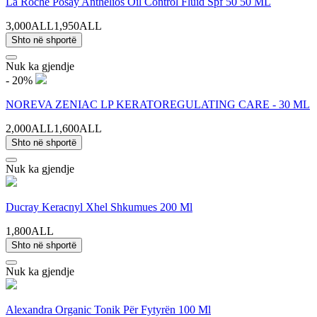
La Roche Posay Anthelios Oil Control Fluid Spf 50 50 ML
3,000ALL
1,950ALL
Shto në shportë
Nuk ka gjendje
- 20%
NOREVA ZENIAC LP KERATOREGULATING CARE - 30 ML
2,000ALL
1,600ALL
Shto në shportë
Nuk ka gjendje
Ducray Keracnyl Xhel Shkumues 200 Ml
1,800ALL
Shto në shportë
Nuk ka gjendje
Alexandra Organic Tonik Për Fytyrën 100 Ml