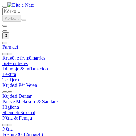
Kërko...
0
Farmaci
Rrugët e frymëmarrjes
Sistemi tretës
Dhimbje & Inflamacion
Lëkura
Të Tjera
Kujdesi Për Veten
Kujdesi Dentar
Pajisje Mjekësore & Sanitare
Higjiena
Shëndeti Seksual
Nëna & Fëmija
Nëna
Foshnja(0-12muajsh)