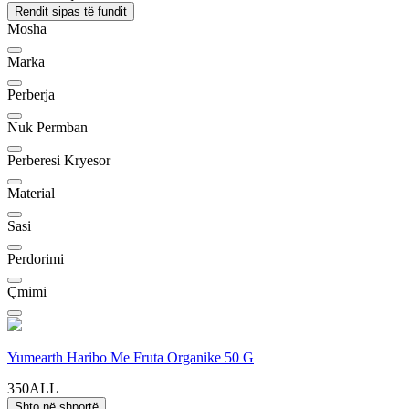
Rendit sipas të fundit
Mosha
Marka
Perberja
Nuk Permban
Perberesi Kryesor
Material
Sasi
Perdorimi
Çmimi
Yumearth Haribo Me Fruta Organike 50 G
350ALL
Shto në shportë