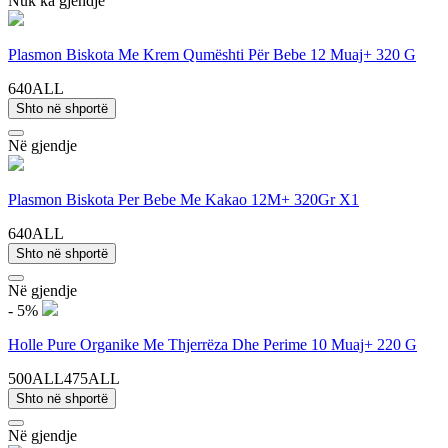
Nuk ka gjendje
Plasmon Biskota Me Krem Qumështi Për Bebe 12 Muaj+ 320 G
640ALL
Shto në shportë
Në gjendje
Plasmon Biskota Per Bebe Me Kakao 12M+ 320Gr X1
640ALL
Shto në shportë
Në gjendje
- 5%
Holle Pure Organike Me Thjerrëza Dhe Perime 10 Muaj+ 220 G
500ALL
475ALL
Shto në shportë
Në gjendje