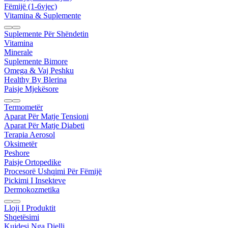
Fëmijë (1-6vjec)
Vitamina & Suplemente
Suplemente Për Shëndetin
Vitamina
Minerale
Suplemente Bimore
Omega & Vaj Peshku
Healthy By Blerina
Paisje Mjekësore
Termometër
Aparat Për Matje Tensioni
Aparat Për Matje Diabeti
Terapia Aerosol
Oksimetër
Peshore
Paisje Ortopedike
Procesorë Ushqimi Për Fëmijë
Pickimi I Insekteve
Dermokozmetika
Lloji I Produktit
Shqetësimi
Kujdesi Nga Dielli