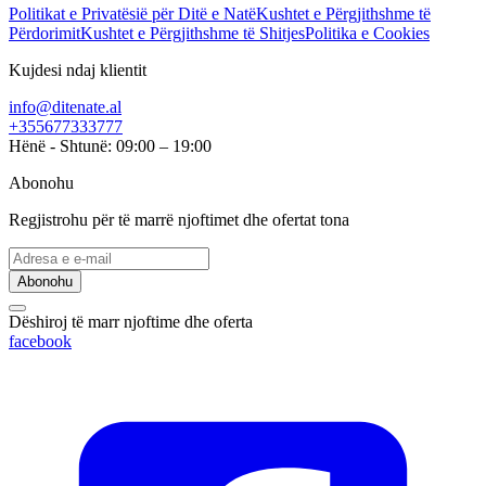
Politikat e Privatësië për Ditë e Natë
Kushtet e Përgjithshme të
Përdorimit
Kushtet e Përgjithshme të Shitjes
Politika e Cookies
Kujdesi ndaj klientit
info@ditenate.al
+355677333777
Hënë - Shtunë: 09:00 – 19:00
Abonohu
Regjistrohu për të marrë njoftimet dhe ofertat tona
Abonohu
Dëshiroj të marr njoftime dhe oferta
facebook