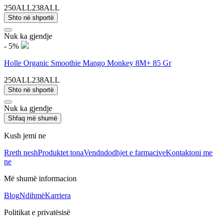
250ALL
238ALL
Shto në shportë
Nuk ka gjendje
- 5%
Holle Organic Smoothie Mango Monkey 8M+ 85 Gr
250ALL
238ALL
Shto në shportë
Nuk ka gjendje
Shfaq më shumë
Kush jemi ne
Rreth nesh
Produktet tona
Vendndodhjet e farmacive
Kontaktoni me
ne
Më shumë informacion
Blog
Ndihmë
Karriera
Politikat e privatësisë