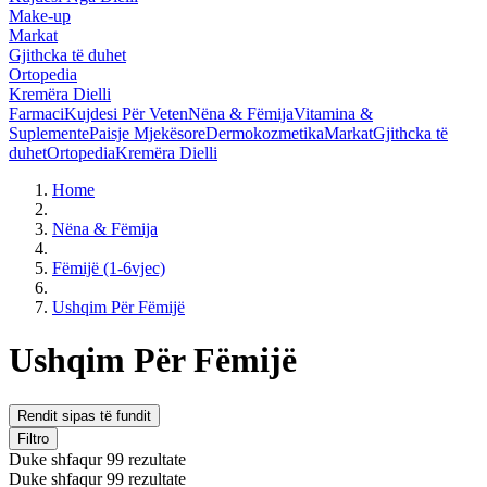
Make-up
Markat
Gjithcka të duhet
Ortopedia
Kremëra Dielli
Farmaci
Kujdesi Për Veten
Nëna & Fëmija
Vitamina &
Suplemente
Paisje Mjekësore
Dermokozmetika
Markat
Gjithcka të
duhet
Ortopedia
Kremëra Dielli
Home
Nëna & Fëmija
Fëmijë (1-6vjec)
Ushqim Për Fëmijë
Ushqim Për Fëmijë
Rendit sipas të fundit
Filtro
Duke shfaqur 99 rezultate
Duke shfaqur 99 rezultate