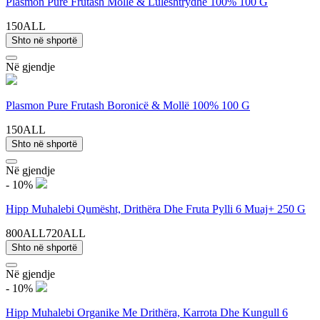
Plasmon Pure Frutash Mollë & Luleshtrydhe 100% 100 G
150ALL
Shto në shportë
Në gjendje
Plasmon Pure Frutash Boronicë & Mollë 100% 100 G
150ALL
Shto në shportë
Në gjendje
- 10%
Hipp Muhalebi Qumësht, Drithëra Dhe Fruta Pylli 6 Muaj+ 250 G
800ALL
720ALL
Shto në shportë
Në gjendje
- 10%
Hipp Muhalebi Organike Me Drithëra, Karrota Dhe Kungull 6