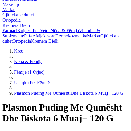
Make-up
Markat
Gjithcka të duhet
Ortopedia
Kremëra Dielli
Farmaci
Kujdesi Për Veten
Nëna & Fëmija
Vitamina &
Suplemente
Paisje Mjekësore
Dermokozmetika
Markat
Gjithcka të
duhet
Ortopedia
Kremëra Dielli
Kreu
Nëna & Fëmija
Fëmijë (1-6vjec)
Ushqim Për Fëmijë
Plasmon Puding Me Qumësht Dhe Biskota 6 Muaj+ 120 G
Plasmon Puding Me Qumësht
Dhe Biskota 6 Muaj+ 120 G