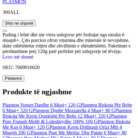
PLASMON
300ALL
Shto në shportë
Puding i lehtë dhe me vlera ushqyese për foshnjat nga mosha 6
muajsh+. Çdo porcion ofron vitamina dhe minerale të nevojshme,
duke mbështetur rritjen dhe zhvillimin e shëndetshëm. Paketimet e
përshtatshme prej 120g janë perfekte për ushqyerje në lëvizje.
Lexo më shumë
SKU:
7000016020
Përdorimi
Produkte të ngjashme
Plasmon Yogurt Dardhe 6 Muaj+ 120 G
Plasmon Biskota Për Bebe
6 Muaj+ 320 G
Plasmon Djathë Mozzarella 4 Muaj+ 80 G
Plasmon
Biskota Me Krem Qumështi Për Bebe 12 Muaj+ 320 G
Plasmon
Pure Frutash Mollë & Luleshtrydhe 100% 100 G
Plasmon Biskota
Me Kos 6 Muaj+ 120 G
Plasmon Krem Drithrash Orizi Mbi 4
Muajsh 200 G
Plasmon Pure Me Merluc Dhe Patate 6 Muaj+ 80