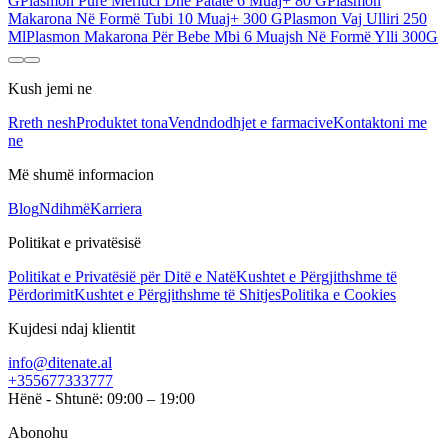
G
Plasmon Pure Merluci Dhe Patate 6 Muaj+ 80 G
Plasmon
Makarona Në Formë Tubi 10 Muaj+ 300 G
Plasmon Vaj Ulliri 250
Ml
Plasmon Makarona Për Bebe Mbi 6 Muajsh Në Formë Ylli 300G
Kush jemi ne
Rreth nesh
Produktet tona
Vendndodhjet e farmacive
Kontaktoni me
ne
Më shumë informacion
Blog
Ndihmë
Karriera
Politikat e privatësisë
Politikat e Privatësië për Ditë e Natë
Kushtet e Përgjithshme të
Përdorimit
Kushtet e Përgjithshme të Shitjes
Politika e Cookies
Kujdesi ndaj klientit
info@ditenate.al
+355677333777
Hënë - Shtunë: 09:00 – 19:00
Abonohu