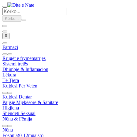
Kërko...
0
Farmaci
Rrugët e frymëmarrjes
Sistemi tretës
Dhimbje & Inflamacion
Lëkura
Të Tjera
Kujdesi Për Veten
Kujdesi Dentar
Pajisje Mjekësore & Sanitare
Higjiena
Shëndeti Seksual
Nëna & Fëmija
Nëna
Foshnja(0-12muajsh)