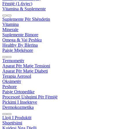
Fëmijë (1-6vjec)
Vitamina & Suplemente
Suplemente Për Shëndetin
Vitamina
Minerale
Suplemente Bimore
Omega & Vaj Peshku
Healthy By Blerina
Paisje Mjekësore
Termometër
Aparat Për Matje Tensioni
Aparat Për Matje Diabeti
Terapia Aerosol
Oksimetër
Peshore
Paisje Ortopedike
Procesorë Ushqimi Për Fëmijë
Pickimi I Insekteve
Dermokozmetika
Lloji I Produktit
Shqetësimi
Kujdesi Nga Dielli