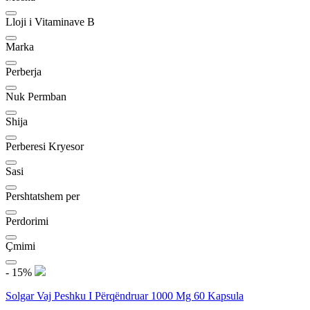
Lloji i Vitaminave B
Marka
Perberja
Nuk Permban
Shija
Perberesi Kryesor
Sasi
Pershtatshem per
Perdorimi
Çmimi
- 15%
Solgar Vaj Peshku I Përqëndruar 1000 Mg 60 Kapsula