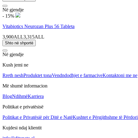
Në gjendje
- 15%
Vitabiotics Neurozan Plus 56 Tableta
3,900ALL
3,315ALL
Shto në shportë
Në gjendje
Kush jemi ne
Rreth nesh
Produktet tona
Vendndodhjet e farmacive
Kontaktoni me ne
Më shumë informacion
Blog
Ndihmë
Karriera
Politikat e privatësisë
Politikat e Privatësië për Ditë e Natë
Kushtet e Përgjithshme të Përdori
Kujdesi ndaj klientit