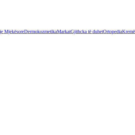
je Mjekësore
Dermokozmetika
Markat
Gjithcka të duhet
Ortopedia
Kremër