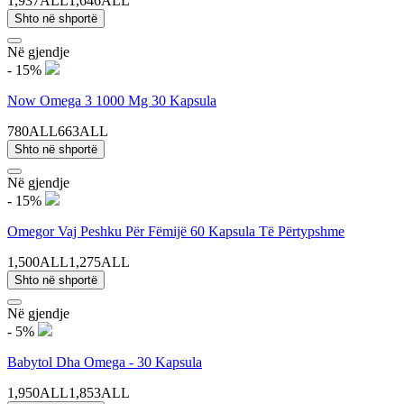
1,937ALL
1,646ALL
Shto në shportë
Në gjendje
- 15%
Now Omega 3 1000 Mg 30 Kapsula
780ALL
663ALL
Shto në shportë
Në gjendje
- 15%
Omegor Vaj Peshku Për Fëmijë 60 Kapsula Të Përtypshme
1,500ALL
1,275ALL
Shto në shportë
Në gjendje
- 5%
Babytol Dha Omega - 30 Kapsula
1,950ALL
1,853ALL