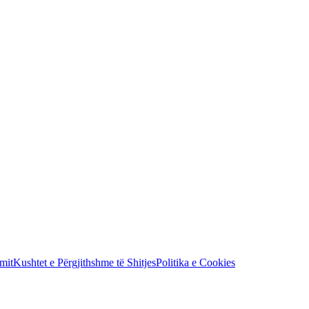
mit
Kushtet e Përgjithshme të Shitjes
Politika e Cookies