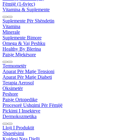
Fëmijë (1-6vjec)
Vitamina & Suplemente
Suplemente Për Shëndetin
Vitamina
Minerale
Suplemente Bimore
Omega & Vaj Peshku
Healthy By Blerina
Paisje Mjekësore
Termometër
Aparat Për Matje Tensioni
Aparat Për Matje Diabeti
Terapia Aerosol
Oksimetër
Peshore
Paisje Ortopedike
Procesorë Ushqimi Për Fëmijë
Pickimi I Insekteve
Dermokozmetika
Lloji I Produktit
Shqetësimi
Kujdesi Nga Dielli