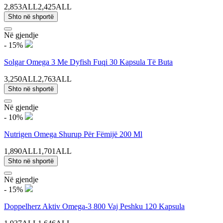
2,853ALL
2,425ALL
Shto në shportë
Në gjendje
- 15%
Solgar Omega 3 Me Dyfish Fuqi 30 Kapsula Të Buta
3,250ALL
2,763ALL
Shto në shportë
Në gjendje
- 10%
Nutrigen Omega Shurup Për Fëmijë 200 Ml
1,890ALL
1,701ALL
Shto në shportë
Në gjendje
- 15%
Doppelherz Aktiv Omega-3 800 Vaj Peshku 120 Kapsula