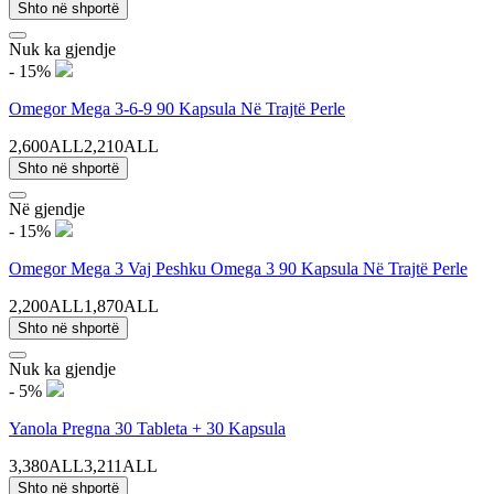
Shto në shportë
Nuk ka gjendje
- 15%
Omegor Mega 3-6-9 90 Kapsula Në Trajtë Perle
2,600ALL
2,210ALL
Shto në shportë
Në gjendje
- 15%
Omegor Mega 3 Vaj Peshku Omega 3 90 Kapsula Në Trajtë Perle
2,200ALL
1,870ALL
Shto në shportë
Nuk ka gjendje
- 5%
Yanola Pregna 30 Tableta + 30 Kapsula
3,380ALL
3,211ALL
Shto në shportë