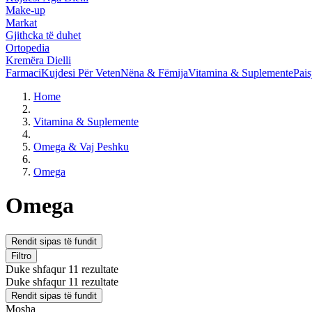
Make-up
Markat
Gjithcka të duhet
Ortopedia
Kremëra Dielli
Farmaci
Kujdesi Për Veten
Nëna & Fëmija
Vitamina & Suplemente
Pais
Home
Vitamina & Suplemente
Omega & Vaj Peshku
Omega
Omega
Rendit sipas të fundit
Filtro
Duke shfaqur 11 rezultate
Duke shfaqur 11 rezultate
Rendit sipas të fundit
Mosha