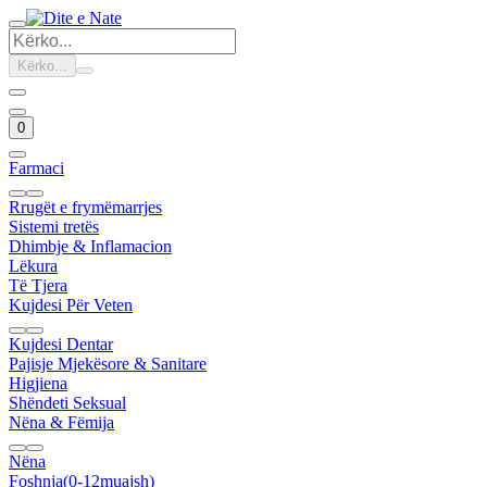
Kërko...
0
Farmaci
Rrugët e frymëmarrjes
Sistemi tretës
Dhimbje & Inflamacion
Lëkura
Të Tjera
Kujdesi Për Veten
Kujdesi Dentar
Pajisje Mjekësore & Sanitare
Higjiena
Shëndeti Seksual
Nëna & Fëmija
Nëna
Foshnja(0-12muajsh)