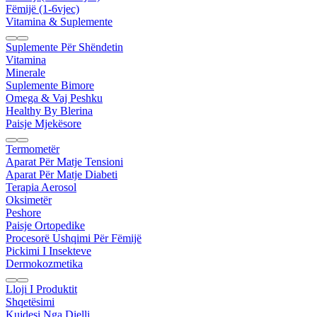
Fëmijë (1-6vjec)
Vitamina & Suplemente
Suplemente Për Shëndetin
Vitamina
Minerale
Suplemente Bimore
Omega & Vaj Peshku
Healthy By Blerina
Paisje Mjekësore
Termometër
Aparat Për Matje Tensioni
Aparat Për Matje Diabeti
Terapia Aerosol
Oksimetër
Peshore
Paisje Ortopedike
Procesorë Ushqimi Për Fëmijë
Pickimi I Insekteve
Dermokozmetika
Lloji I Produktit
Shqetësimi
Kujdesi Nga Dielli