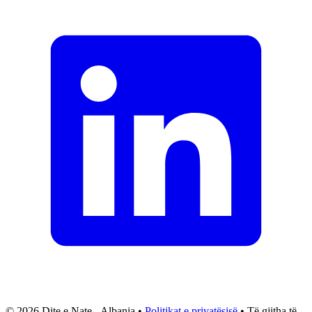
© 2026 Dite e Nate - Albania •
Politikat e privatësisë
• Të gjitha të