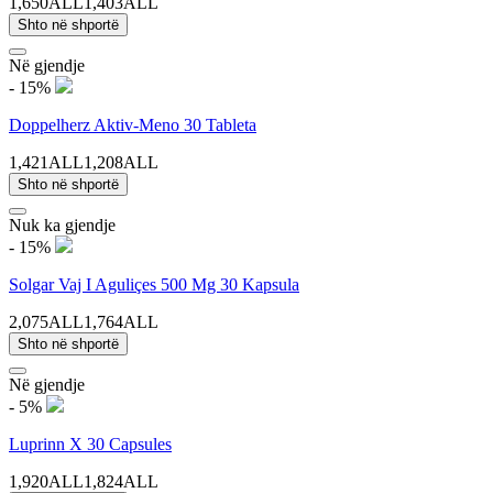
1,650ALL
1,403ALL
Shto në shportë
Në gjendje
- 15%
Doppelherz Aktiv-Meno 30 Tableta
1,421ALL
1,208ALL
Shto në shportë
Nuk ka gjendje
- 15%
Solgar Vaj I Aguliçes 500 Mg 30 Kapsula
2,075ALL
1,764ALL
Shto në shportë
Në gjendje
- 5%
Luprinn X 30 Capsules
1,920ALL
1,824ALL