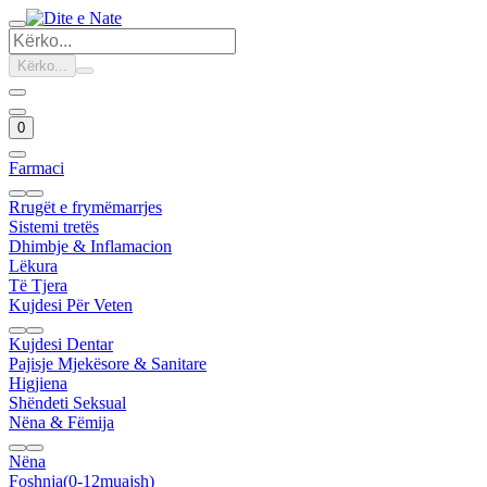
Kërko...
0
Farmaci
Rrugët e frymëmarrjes
Sistemi tretës
Dhimbje & Inflamacion
Lëkura
Të Tjera
Kujdesi Për Veten
Kujdesi Dentar
Pajisje Mjekësore & Sanitare
Higjiena
Shëndeti Seksual
Nëna & Fëmija
Nëna
Foshnja(0-12muajsh)