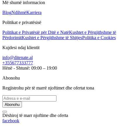
Më shumë informacion
Blog
Ndihmë
Karriera
Politikat e privatësisë
Politikat e Privatësië për Ditë e Natë
Kushtet e Përgjithshme të
Përdorimit
Kushtet e Përgjithshme të Shitjes
Politika e Cookies
Kujdesi ndaj klientit
info@ditenate.al
+355677333777
Hënë - Shtunë: 09:00 – 19:00
Abonohu
Regjistrohu për të marrë njoftimet dhe ofertat tona
Abonohu
Dëshiroj të marr njoftime dhe oferta
facebook