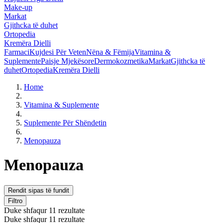
Make-up
Markat
Gjithcka të duhet
Ortopedia
Kremëra Dielli
Farmaci
Kujdesi Për Veten
Nëna & Fëmija
Vitamina &
Suplemente
Paisje Mjekësore
Dermokozmetika
Markat
Gjithcka të
duhet
Ortopedia
Kremëra Dielli
Home
Vitamina & Suplemente
Suplemente Për Shëndetin
Menopauza
Menopauza
Rendit sipas të fundit
Filtro
Duke shfaqur 11 rezultate
Duke shfaqur 11 rezultate