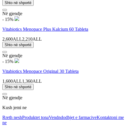
Shto në shportë
Në gjendje
- 15%
Vitabiotics Menopace Plus Kalcium 60 Tableta
2,600ALL
2,210ALL
Shto në shportë
Në gjendje
- 15%
Vitabiotics Menopace Original 30 Tableta
1,600ALL
1,360ALL
Shto në shportë
Në gjendje
Kush jemi ne
Rreth nesh
Produktet tona
Vendndodhjet e farmacive
Kontaktoni me
ne