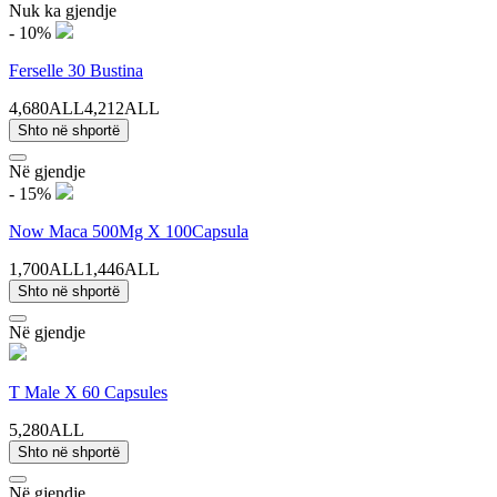
Nuk ka gjendje
- 10%
Ferselle 30 Bustina
4,680ALL
4,212ALL
Shto në shportë
Në gjendje
- 15%
Now Maca 500Mg X 100Capsula
1,700ALL
1,446ALL
Shto në shportë
Në gjendje
T Male X 60 Capsules
5,280ALL
Shto në shportë
Në gjendje