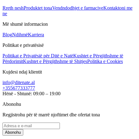
Rreth nesh
Produktet tona
Vendndodhjet e farmacive
Kontaktoni me
ne
Më shumë informacion
Blog
Ndihmë
Karriera
Politikat e privatësisë
Politikat e Privatësië për Ditë e Natë
Kushtet e Përgjithshme të
Përdorimit
Kushtet e Përgjithshme të Shitjes
Politika e Cookies
Kujdesi ndaj klientit
info@ditenate.al
+355677333777
Hënë - Shtunë: 09:00 – 19:00
Abonohu
Regjistrohu për të marrë njoftimet dhe ofertat tona
Abonohu