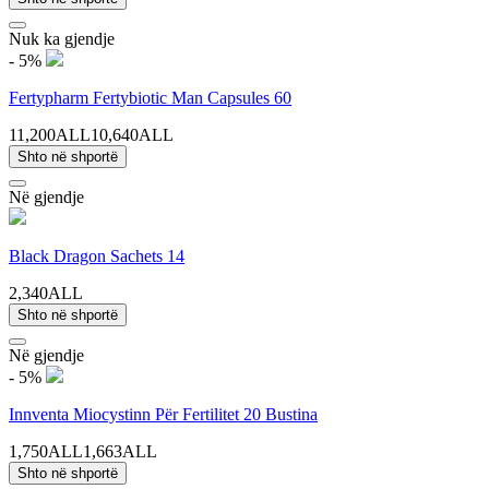
Nuk ka gjendje
- 5%
Fertypharm Fertybiotic Man Capsules 60
11,200ALL
10,640ALL
Shto në shportë
Në gjendje
Black Dragon Sachets 14
2,340ALL
Shto në shportë
Në gjendje
- 5%
Innventa Miocystinn Për Fertilitet 20 Bustina
1,750ALL
1,663ALL
Shto në shportë