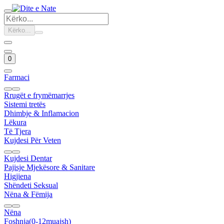
Kërko...
0
Farmaci
Rrugët e frymëmarrjes
Sistemi tretës
Dhimbje & Inflamacion
Lëkura
Të Tjera
Kujdesi Për Veten
Kujdesi Dentar
Pajisje Mjekësore & Sanitare
Higjiena
Shëndeti Seksual
Nëna & Fëmija
Nëna
Foshnja(0-12muajsh)