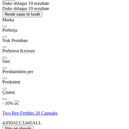
Duke shfaqur 19 rezultate
Duke shfaqur 19 rezultate
Rendit sipas të fundit
Marka
Perberja
Nuk Permban
Perberesi Kryesor
Sasi
Pershtatshem per
Perdorimi
Çmimi
- 10%
Two Bee Fertibio 20 Capsules
4,050ALL
3,645ALL
Shto në shportë