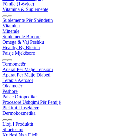
Fëmijë (1-6vjec)
Vitamina & Suplemente
Suplemente Për Shëndetin
Vitamina
Minerale
Suplemente Bimore
Omega & Vaj Peshku
Healthy By Blerina
Paisje Mjekësore
Termometër
Aparat Për Matje Tensioni
Aparat Për Matje Diabeti
Terapia Aerosol
Oksimetër
Peshore
Paisje Ortopedike
Procesorë Ushqimi Për Fëmijë
Pickimi I Insekteve
Dermokozmetika
Lloji I Produktit
Shqetësimi
Kujdesi Nga Dielli