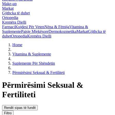
Make-up
Markat
Gjithcka të duhet
Ortopedia
Kremëra Dielli
Farmaci
Kujdesi Për Veten
Nëna & Fëmija
Vitamina &
Suplemente
Paisje Mjekësore
Dermokozmetika
Markat
Gjithcka të
duhet
Ortopedia
Kremëra Dielli
Home
Vitamina & Suplemente
Suplemente Për Shëndetin
Përmirësimi Seksual & Fertiliteti
Përmirësimi Seksual &
Fertiliteti
Rendit sipas të fundit
Filtro