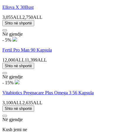
Ellova X 30Bust
3,055ALL
2,750ALL
Shto në shportë
Në gjendje
- 5%
Fertil Pro Man 90 Kapsula
12,000ALL
11,399ALL
Shto në shportë
Në gjendje
- 15%
Vitabiotics Pregnacare Plus Omega 3 56 Kapsula
3,100ALL
2,635ALL
Shto në shportë
Në gjendje
Kush jemi ne