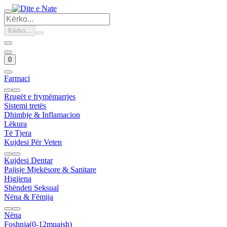
Kërko...
0
Farmaci
Rrugët e frymëmarrjes
Sistemi tretës
Dhimbje & Inflamacion
Lëkura
Të Tjera
Kujdesi Për Veten
Kujdesi Dentar
Pajisje Mjekësore & Sanitare
Higjiena
Shëndeti Seksual
Nëna & Fëmija
Nëna
Foshnja(0-12muajsh)