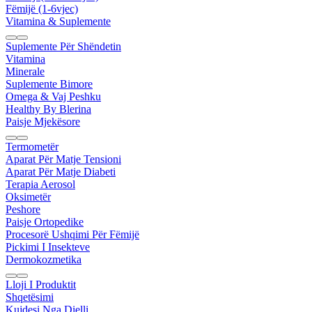
Fëmijë (1-6vjec)
Vitamina & Suplemente
Suplemente Për Shëndetin
Vitamina
Minerale
Suplemente Bimore
Omega & Vaj Peshku
Healthy By Blerina
Paisje Mjekësore
Termometër
Aparat Për Matje Tensioni
Aparat Për Matje Diabeti
Terapia Aerosol
Oksimetër
Peshore
Paisje Ortopedike
Procesorë Ushqimi Për Fëmijë
Pickimi I Insekteve
Dermokozmetika
Lloji I Produktit
Shqetësimi
Kujdesi Nga Dielli