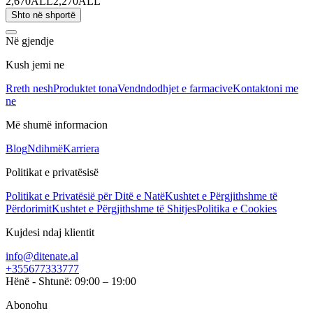
2,670ALL
2,270ALL
Shto në shportë
Në gjendje
Kush jemi ne
Rreth nesh
Produktet tona
Vendndodhjet e farmacive
Kontaktoni me
ne
Më shumë informacion
Blog
Ndihmë
Karriera
Politikat e privatësisë
Politikat e Privatësië për Ditë e Natë
Kushtet e Përgjithshme të
Përdorimit
Kushtet e Përgjithshme të Shitjes
Politika e Cookies
Kujdesi ndaj klientit
info@ditenate.al
+355677333777
Hënë - Shtunë: 09:00 – 19:00
Abonohu