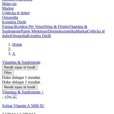
Make-up
Markat
Gjithcka të duhet
Ortopedia
Kremëra Dielli
Farmaci
Kujdesi Për Veten
Nëna & Fëmija
Vitamina &
Suplemente
Paisje Mjekësore
Dermokozmetika
Markat
Gjithcka të
duhet
Ortopedia
Kremëra Dielli
Home
A
Vitamina & Suplemente
Rendit sipas të fundit
Filtro
Duke shfaqur 1 rezultat.
Duke shfaqur 1 rezultat.
Rendit sipas të fundit
Vitamina & Suplemente
+
- 15%
Solgar Vitamin A 5000 IU