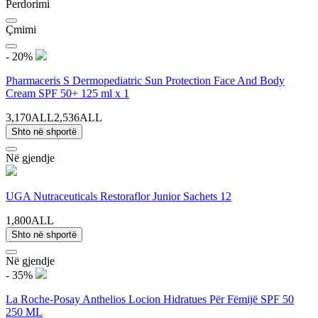
Perdorimi
Çmimi
- 20%
Pharmaceris S Dermopediatric Sun Protection Face And Body
Cream SPF 50+ 125 ml x 1
3,170ALL
2,536ALL
Shto në shportë
Në gjendje
UGA Nutraceuticals Restoraflor Junior Sachets 12
1,800ALL
Shto në shportë
Në gjendje
- 35%
La Roche-Posay Anthelios Locion Hidratues Për Fëmijë SPF 50
250 ML