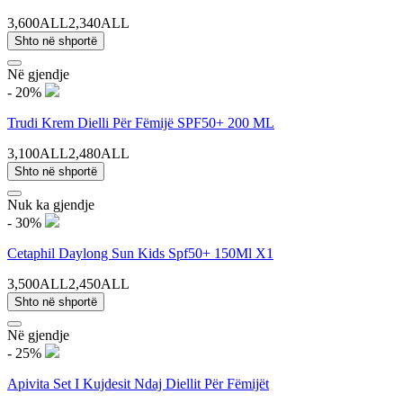
3,600ALL
2,340ALL
Shto në shportë
Në gjendje
- 20%
Trudi Krem Dielli Për Fëmijë SPF50+ 200 ML
3,100ALL
2,480ALL
Shto në shportë
Nuk ka gjendje
- 30%
Cetaphil Daylong Sun Kids Spf50+ 150Ml X1
3,500ALL
2,450ALL
Shto në shportë
Në gjendje
- 25%
Apivita Set I Kujdesit Ndaj Diellit Për Fëmijët