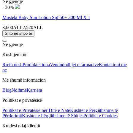
Në gjendje
- 30%
Mustela Baby Sun Lotion Spf 50+ 200 Ml X 1
3,600ALL
2,520ALL
Shto në shportë
Në gjendje
Kush jemi ne
Rreth nesh
Produktet tona
Vendndodhjet e farmacive
Kontaktoni me
ne
Më shumë informacion
Blog
Ndihmë
Karriera
Politikat e privatësisë
Politikat e Privatësië për Ditë e Natë
Kushtet e Përgjithshme të
Përdorimit
Kushtet e Përgjithshme të Shitjes
Politika e Cookies
Kujdesi ndaj klientit