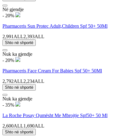
Në gjendje
- 20%
Pharmaceris Sun Protec Adult,Children Spf 50+ 50Ml
2,991ALL
2,393ALL
Shto në shportë
Nuk ka gjendje
- 20%
Pharmaceris Face Cream For Babies Spf 50+ 50Ml
2,792ALL
2,234ALL
Shto në shportë
Nuk ka gjendje
- 35%
La Roche Posay Qumësht Me Mbrojtje Spf50+ 50 Ml
2,600ALL
1,690ALL
Shto në shportë