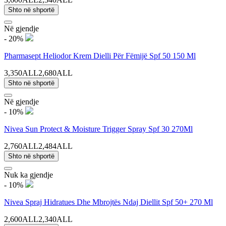
Shto në shportë
Në gjendje
- 20%
Pharmasept Heliodor Krem Dielli Për Fëmijë Spf 50 150 Ml
3,350ALL
2,680ALL
Shto në shportë
Në gjendje
- 10%
Nivea Sun Protect & Moisture Trigger Spray Spf 30 270Ml
2,760ALL
2,484ALL
Shto në shportë
Nuk ka gjendje
- 10%
Nivea Spraj Hidratues Dhe Mbrojtës Ndaj Diellit Spf 50+ 270 Ml
2,600ALL
2,340ALL