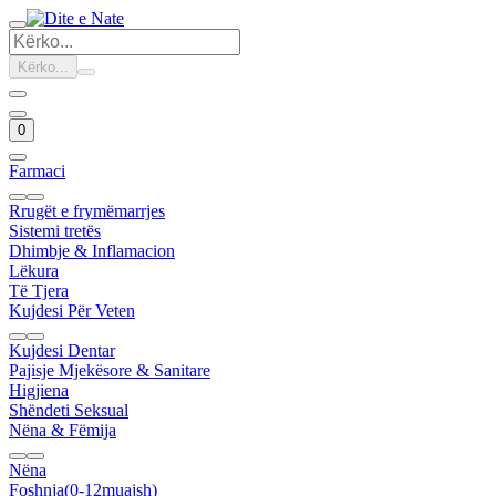
Kërko...
0
Farmaci
Rrugët e frymëmarrjes
Sistemi tretës
Dhimbje & Inflamacion
Lëkura
Të Tjera
Kujdesi Për Veten
Kujdesi Dentar
Pajisje Mjekësore & Sanitare
Higjiena
Shëndeti Seksual
Nëna & Fëmija
Nëna
Foshnja(0-12muajsh)