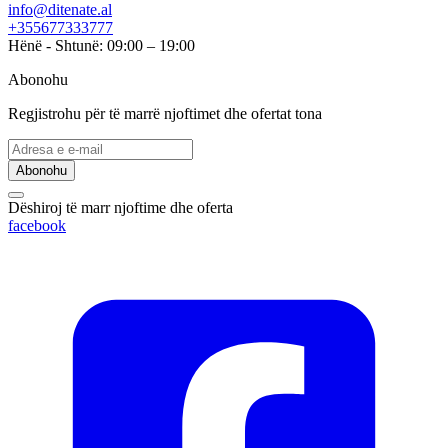
info@ditenate.al
+355677333777
Hënë - Shtunë: 09:00 – 19:00
Abonohu
Regjistrohu për të marrë njoftimet dhe ofertat tona
Abonohu
Dëshiroj të marr njoftime dhe oferta
facebook