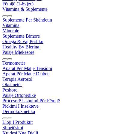
Fëmijë (1-6vjec)
Vitamina & Suplemente
Suplemente Për Shëndetin
Vitamina
Minerale
Suplemente Bimore
Omega & Vaj Peshku
Healthy By Blerina
Paisje Mjekësore
Termometër
Aparat Për Matje Tensioni
Aparat Për Matje Diabeti
Terapia Aerosol
Oksimetër
Peshore
Paisje Ortopedike
Procesorë Ushqimi Për Fëmijë
Pickimi I Insekteve
Dermokozmetika
Lloji I Produktit
Shqetësimi
Kujdesi Nga Dielli