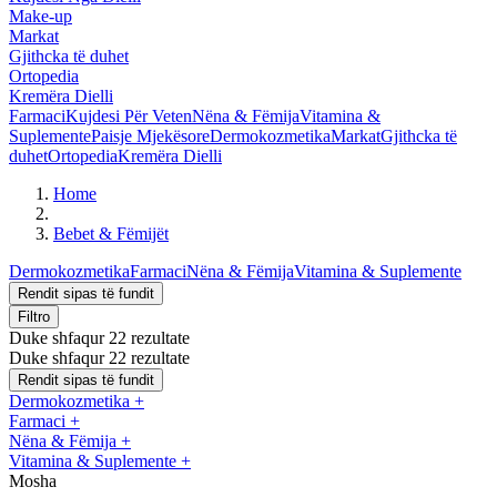
Make-up
Markat
Gjithcka të duhet
Ortopedia
Kremëra Dielli
Farmaci
Kujdesi Për Veten
Nëna & Fëmija
Vitamina &
Suplemente
Paisje Mjekësore
Dermokozmetika
Markat
Gjithcka të
duhet
Ortopedia
Kremëra Dielli
Home
Bebet & Fëmijët
Dermokozmetika
Farmaci
Nëna & Fëmija
Vitamina & Suplemente
Rendit sipas të fundit
Filtro
Duke shfaqur 22 rezultate
Duke shfaqur 22 rezultate
Rendit sipas të fundit
Dermokozmetika
+
Farmaci
+
Nëna & Fëmija
+
Vitamina & Suplemente
+
Mosha