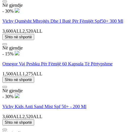
Në gjendje
- 30%
Vichy Qumësht Mbrojtës Dhe I Butë Për Fëmijët Spf50+ 300 Ml
3,600ALL
2,520ALL
Shto në shportë
Në gjendje
- 15%
Omegor Vaj Peshku Për Fëmijë 60 Kapsula Të Përtypshme
1,500ALL
1,275ALL
Shto në shportë
Në gjendje
- 30%
Vichy Kids Anti Sand Mist Spf 50+ - 200 Ml
3,600ALL
2,520ALL
Shto në shportë