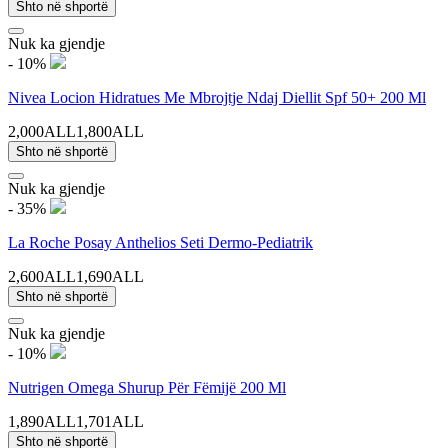
Shto në shportë
Nuk ka gjendje
- 10%
Nivea Locion Hidratues Me Mbrojtje Ndaj Diellit Spf 50+ 200 Ml
2,000ALL
1,800ALL
Shto në shportë
Nuk ka gjendje
- 35%
La Roche Posay Anthelios Seti Dermo-Pediatrik
2,600ALL
1,690ALL
Shto në shportë
Nuk ka gjendje
- 10%
Nutrigen Omega Shurup Për Fëmijë 200 Ml
1,890ALL
1,701ALL
Shto në shportë