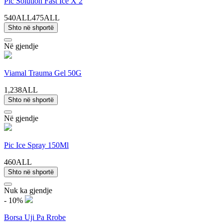
Pic Solution Fast Ice X 2
540ALL
475ALL
Shto në shportë
Në gjendje
Viamal Trauma Gel 50G
1,238ALL
Shto në shportë
Në gjendje
Pic Ice Spray 150Ml
460ALL
Shto në shportë
Nuk ka gjendje
- 10%
Borsa Uji Pa Rrobe