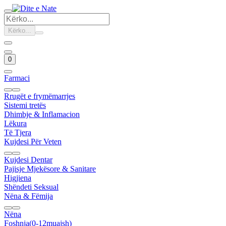
Kërko...
0
Farmaci
Rrugët e frymëmarrjes
Sistemi tretës
Dhimbje & Inflamacion
Lëkura
Të Tjera
Kujdesi Për Veten
Kujdesi Dentar
Pajisje Mjekësore & Sanitare
Higjiena
Shëndeti Seksual
Nëna & Fëmija
Nëna
Foshnja(0-12muajsh)