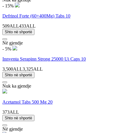
- 15%
Defrinol Forte (60+400Mg) Tabs 10
509ALL
433ALL
Shto në shportë
Në gjendje
- 5%
Innventa Serapinn Strong 25000 Ui Caps 10
3,500ALL
3,325ALL
Shto në shportë
Nuk ka gjendje
Acetamol Tabs 500 Mg 20
373ALL
Shto në shportë
Në gjendje