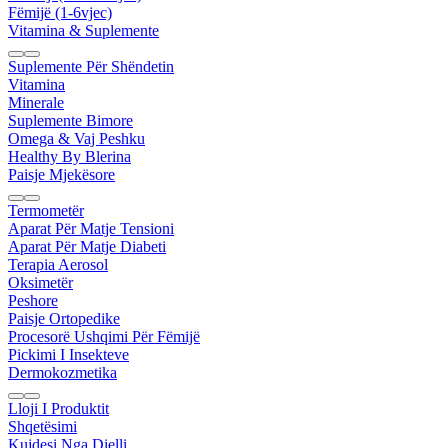
Fëmijë (1-6vjec)
Vitamina & Suplemente
Suplemente Për Shëndetin
Vitamina
Minerale
Suplemente Bimore
Omega & Vaj Peshku
Healthy By Blerina
Paisje Mjekësore
Termometër
Aparat Për Matje Tensioni
Aparat Për Matje Diabeti
Terapia Aerosol
Oksimetër
Peshore
Paisje Ortopedike
Procesorë Ushqimi Për Fëmijë
Pickimi I Insekteve
Dermokozmetika
Lloji I Produktit
Shqetësimi
Kujdesi Nga Dielli