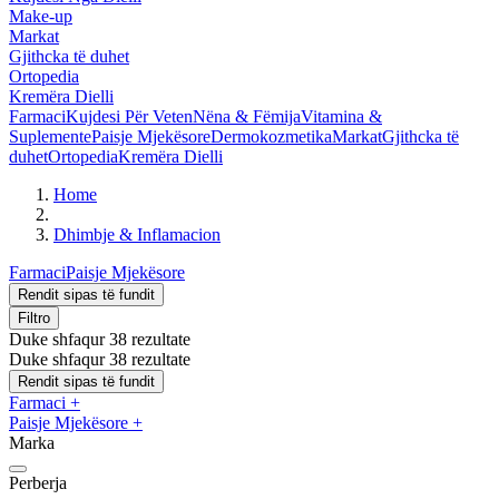
Make-up
Markat
Gjithcka të duhet
Ortopedia
Kremëra Dielli
Farmaci
Kujdesi Për Veten
Nëna & Fëmija
Vitamina &
Suplemente
Paisje Mjekësore
Dermokozmetika
Markat
Gjithcka të
duhet
Ortopedia
Kremëra Dielli
Home
Dhimbje & Inflamacion
Farmaci
Paisje Mjekësore
Rendit sipas të fundit
Filtro
Duke shfaqur 38 rezultate
Duke shfaqur 38 rezultate
Rendit sipas të fundit
Farmaci
+
Paisje Mjekësore
+
Marka
Perberja