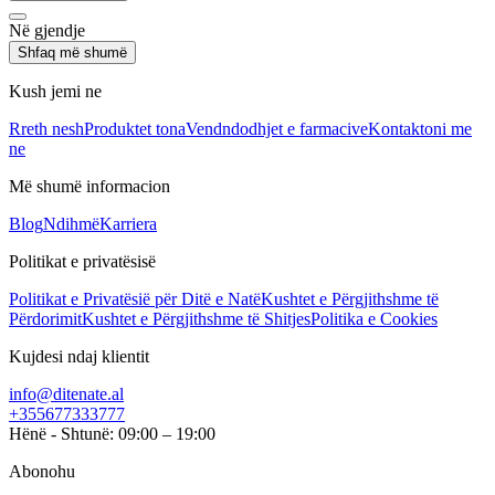
Në gjendje
Shfaq më shumë
Kush jemi ne
Rreth nesh
Produktet tona
Vendndodhjet e farmacive
Kontaktoni me
ne
Më shumë informacion
Blog
Ndihmë
Karriera
Politikat e privatësisë
Politikat e Privatësië për Ditë e Natë
Kushtet e Përgjithshme të
Përdorimit
Kushtet e Përgjithshme të Shitjes
Politika e Cookies
Kujdesi ndaj klientit
info@ditenate.al
+355677333777
Hënë - Shtunë: 09:00 – 19:00
Abonohu