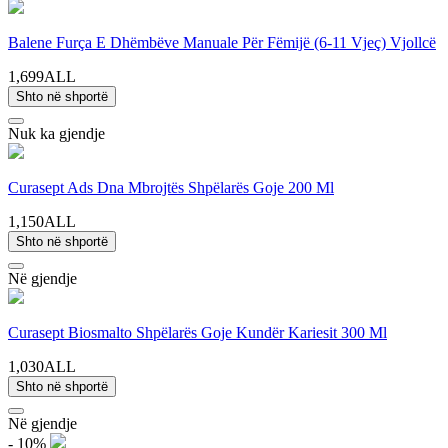
Balene Furça E Dhëmbëve Manuale Për Fëmijë (6-11 Vjeç) Vjollcë
1,699ALL
Shto në shportë
Nuk ka gjendje
Curasept Ads Dna Mbrojtës Shpëlarës Goje 200 Ml
1,150ALL
Shto në shportë
Në gjendje
Curasept Biosmalto Shpëlarës Goje Kundër Kariesit 300 Ml
1,030ALL
Shto në shportë
Në gjendje
- 10%