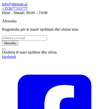
info@ditenate.al
+355677333777
Hënë - Shtunë: 09:00 – 19:00
Abonohu
Regjistrohu për të marrë njoftimet dhe ofertat tona
Abonohu
Dëshiroj të marr njoftime dhe oferta
facebook