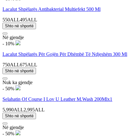
Lacalut Shpëlarës Antibakterial Multiefekt 500 Ml
550ALL
495ALL
Shto në shportë
Në gjendje
- 10%
Lacalut Shpëlarës Për Gojën Për Dhëmbë Të Ndjeshëm 300 Ml
750ALL
675ALL
Shto në shportë
Nuk ka gjendje
- 50%
Selahatin Of Course I Lov U Leather M.Wash 200Mlx1
5,990ALL
2,995ALL
Shto në shportë
Në gjendje
- 50%