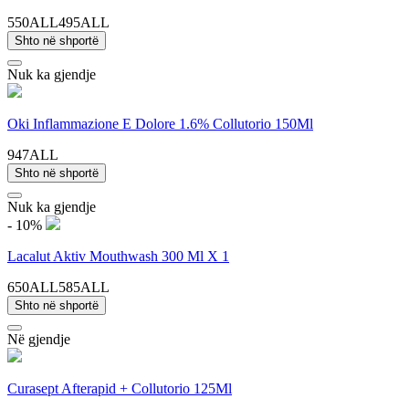
550ALL
495ALL
Shto në shportë
Nuk ka gjendje
Oki Inflammazione E Dolore 1.6% Collutorio 150Ml
947ALL
Shto në shportë
Nuk ka gjendje
- 10%
Lacalut Aktiv Mouthwash 300 Ml X 1
650ALL
585ALL
Shto në shportë
Në gjendje
Curasept Afterapid + Collutorio 125Ml