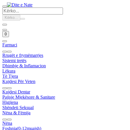
Kërko...
0
Farmaci
Rrugët e frymëmarrjes
Sistemi tretës
Dhimbje & Inflamacion
Lëkura
Të Tjera
Kujdesi Për Veten
Kujdesi Dentar
Pajisje Mjekësore & Sanitare
Higjiena
Shëndeti Seksual
Nëna & Fëmija
Nëna
Foshnja(0-12muajsh)