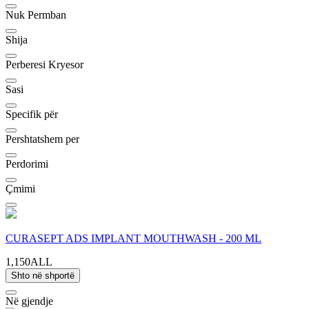
Nuk Permban
Shija
Perberesi Kryesor
Sasi
Specifik për
Pershtatshem per
Perdorimi
Çmimi
CURASEPT ADS IMPLANT MOUTHWASH - 200 ML
1,150ALL
Shto në shportë
Në gjendje