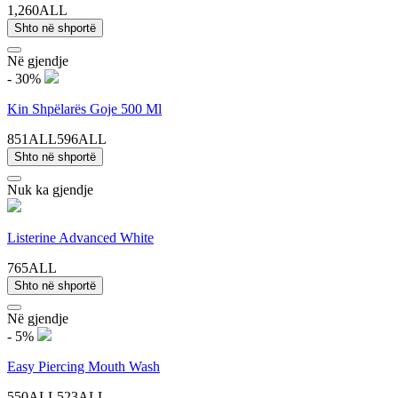
1,260ALL
Shto në shportë
Në gjendje
- 30%
Kin Shpëlarës Goje 500 Ml
851ALL
596ALL
Shto në shportë
Nuk ka gjendje
Listerine Advanced White
765ALL
Shto në shportë
Në gjendje
- 5%
Easy Piercing Mouth Wash
550ALL
523ALL