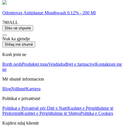
Odontovax Antiplaque Mouthwash 0.12% - 200 Ml
780ALL
Shto në shportë
Nuk ka gjendje
Shfaq më shumë
Kush jemi ne
Rreth nesh
Produktet tona
Vendndodhjet e farmacive
Kontaktoni me
ne
Më shumë informacion
Blog
Ndihmë
Karriera
Politikat e privatësisë
Politikat e Privatësië për Ditë e Natë
Kushtet e Përgjithshme të
Përdorimit
Kushtet e Përgjithshme të Shitjes
Politika e Cookies
Kujdesi ndaj klientit