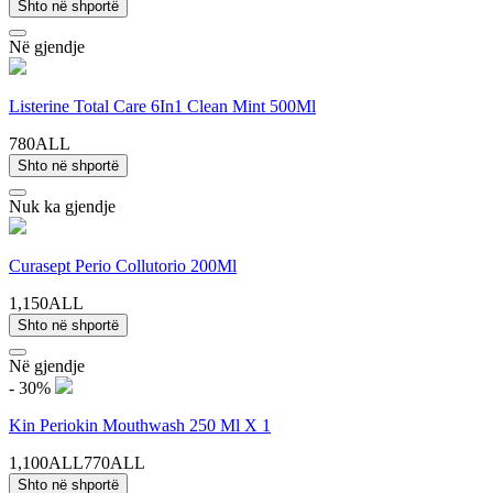
Shto në shportë
Në gjendje
Listerine Total Care 6In1 Clean Mint 500Ml
780ALL
Shto në shportë
Nuk ka gjendje
Curasept Perio Collutorio 200Ml
1,150ALL
Shto në shportë
Në gjendje
- 30%
Kin Periokin Mouthwash 250 Ml X 1
1,100ALL
770ALL
Shto në shportë