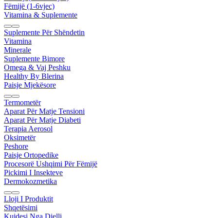
Fëmijë (1-6vjec)
Vitamina & Suplemente
Suplemente Për Shëndetin
Vitamina
Minerale
Suplemente Bimore
Omega & Vaj Peshku
Healthy By Blerina
Paisje Mjekësore
Termometër
Aparat Për Matje Tensioni
Aparat Për Matje Diabeti
Terapia Aerosol
Oksimetër
Peshore
Paisje Ortopedike
Procesorë Ushqimi Për Fëmijë
Pickimi I Insekteve
Dermokozmetika
Lloji I Produktit
Shqetësimi
Kujdesi Nga Dielli