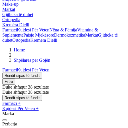
Make-up
Markat
Gjithcka të duhet
Ortopedia
Kremëra Dielli
Farmaci
Kujdesi Për Veten
Nëna & Fëmija
Vitamina &
Suplemente
Paisje Mjekësore
Dermokozmetika
Markat
Gjithcka të
duhet
Ortopedia
Kremëra Dielli
Home
Shpëlarës për Gojën
Farmaci
Kujdesi Për Veten
Rendit sipas të fundit
Filtro
Duke shfaqur 38 rezultate
Duke shfaqur 38 rezultate
Rendit sipas të fundit
Farmaci
+
Kujdesi Për Veten
+
Marka
Perberja