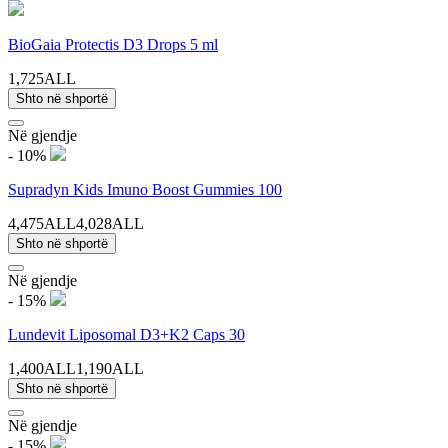
BioGaia Protectis D3 Drops 5 ml
1,725ALL
Shto në shportë
Në gjendje
- 10%
Supradyn Kids Imuno Boost Gummies 100
4,475ALL
4,028ALL
Shto në shportë
Në gjendje
- 15%
Lundevit Liposomal D3+K2 Caps 30
1,400ALL
1,190ALL
Shto në shportë
Në gjendje
- 15%