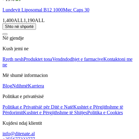
Lundevit Liposomal B12 1000Mgc Caps 30
1,400ALL
1,190ALL
Shto në shportë
Në gjendje
Kush jemi ne
Rreth nesh
Produktet tona
Vendndodhjet e farmacive
Kontaktoni me
ne
Më shumë informacion
Blog
Ndihmë
Karriera
Politikat e privatësisë
Politikat e Privatësië për Ditë e Natë
Kushtet e Përgjithshme të
Përdorimit
Kushtet e Përgjithshme të Shitjes
Politika e Cookies
Kujdesi ndaj klientit
info@ditenate.al