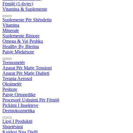
Fëmijë (1-6vjec)
Vitamina & Suplemente
Suplemente Për Shëndetin
Vitamina
Minerale
Suplemente Bimore
Omega & Vaj Peshku
Healthy By Blerina
Paisje Mjekësore
Termometër
Aparat Për Matje Tensioni
Aparat Për Matje Diabeti
Terapia Aerosol
Oksimetër
Peshore
Paisje Ortopedike
Procesorë Ushqimi Për Fëmijë
Pickimi I Insekteve
Dermokozmetika
Lloji I Produktit
Shqetësimi
Kujdesi Nga Dielli