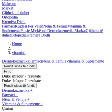
Make-up
Markat
Gjithcka të duhet
Ortopedia
Kremëra Dielli
Farmaci
Kujdesi Për Veten
Nëna & Fëmija
Vitamina &
Suplemente
Paisje Mjekësore
Dermokozmetika
Markat
Gjithcka të
duhet
Ortopedia
Kremëra Dielli
Home
vitamina
Dermokozmetika
Farmaci
Nëna & Fëmija
Vitamina & Suplemente
Rendit sipas të fundit
Filtro
Duke shfaqur 7 rezultate
Duke shfaqur 7 rezultate
Rendit sipas të fundit
Dermokozmetika
+
Farmaci
+
Nëna & Fëmija
+
Vitamina & Suplemente
+
Çmimi