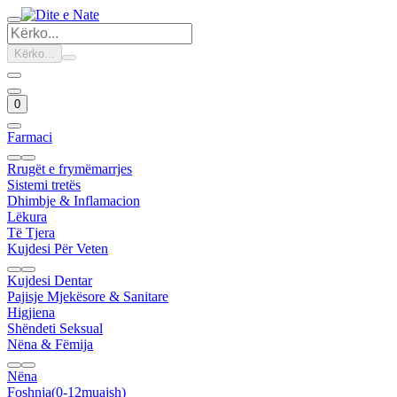
Kërko...
0
Farmaci
Rrugët e frymëmarrjes
Sistemi tretës
Dhimbje & Inflamacion
Lëkura
Të Tjera
Kujdesi Për Veten
Kujdesi Dentar
Pajisje Mjekësore & Sanitare
Higjiena
Shëndeti Seksual
Nëna & Fëmija
Nëna
Foshnja(0-12muajsh)