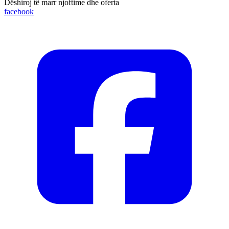
Dëshiroj të marr njoftime dhe oferta
facebook