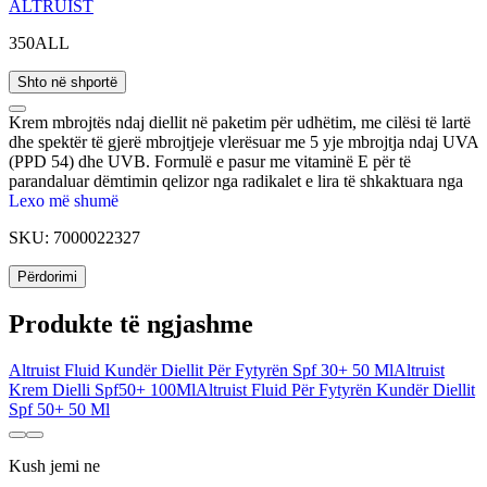
ALTRUIST
350ALL
Shto në shportë
Krem mbrojtës ndaj diellit në paketim për udhëtim, me cilësi të lartë
dhe spektër të gjerë mbrojtjeje vlerësuar me 5 yje mbrojtja ndaj UVA
(PPD 54) dhe UVB. Formulë e pasur me vitaminë E për të
parandaluar dëmtimin qelizor nga radikalet e lira të shkaktuara nga
UV dhe speciet reaktive të oksigjenit. Formulë e projektuar
Lexo më shumë
vecanërisht për lëkurat e ndjeshme. Formulë antioksidante dhe
SKU:
7000022327
hidratuese. Teksturë lehtësisht e përthithshme nga lëkura që nuk
ngjit. Ndihmon në parandalimin e hiperpigmentimit dhe shenjave të
Përdorimi
fotoplakjes.
Produkte të ngjashme
Altruist Fluid Kundër Diellit Për Fytyrën Spf 30+ 50 Ml
Altruist
Krem Dielli Spf50+ 100Ml
Altruist Fluid Për Fytyrën Kundër Diellit
Spf 50+ 50 Ml
Kush jemi ne