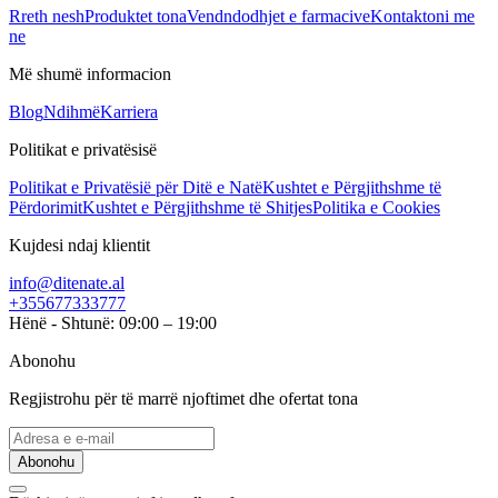
Rreth nesh
Produktet tona
Vendndodhjet e farmacive
Kontaktoni me
ne
Më shumë informacion
Blog
Ndihmë
Karriera
Politikat e privatësisë
Politikat e Privatësië për Ditë e Natë
Kushtet e Përgjithshme të
Përdorimit
Kushtet e Përgjithshme të Shitjes
Politika e Cookies
Kujdesi ndaj klientit
info@ditenate.al
+355677333777
Hënë - Shtunë: 09:00 – 19:00
Abonohu
Regjistrohu për të marrë njoftimet dhe ofertat tona
Abonohu