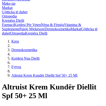
Make-up
Markat
Gjithcka të duhet
Ortopedia
Kremëra Dielli
Farmaci
Kujdesi Për Veten
Nëna & Fëmija
Vitamina &
Suplemente
Paisje Mjekësore
Dermokozmetika
Markat
Gjithcka të
duhet
Ortopedia
Kremëra Dielli
Kreu
Dermokozmetika
Kujdesi Nga Dielli
Fytyra
Altruist Krem Kundër Diellit Spf 50+ 25 Ml
Altruist Krem Kundër Diellit
Spf 50+ 25 Ml