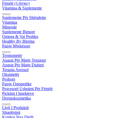
Fëmijë (1-6vjec)
Vitamina & Suplemente
Suplemente Për Shëndetin
Vitamina
Minerale
Suplemente Bimore
Omega & Vaj Peshku
Healthy By Blerina
Paisje Mjekësore
Termometër
Aparat Për Matje Tensioni
Aparat Për Matje Diabeti
Terapia Aerosol
Oksimetër
Peshore
Paisje Ortopedike
Procesorë Ushqimi Për Fëmijë
Pickimi I Insekteve
Dermokozmetika
Lloji I Produktit
Shqetësimi
Kujdesi Nga Dielli