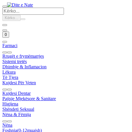
Kërko...
0
Farmaci
Rrugët e frymëmarrjes
Sistemi tretës
Dhimbje & Inflamacion
Lëkura
Të Tjera
Kujdesi Për Veten
Kujdesi Dentar
Pajisje Mjekësore & Sanitare
Higjiena
Shëndeti Seksual
Nëna & Fëmija
Nëna
Foshnja(0-12muajsh)