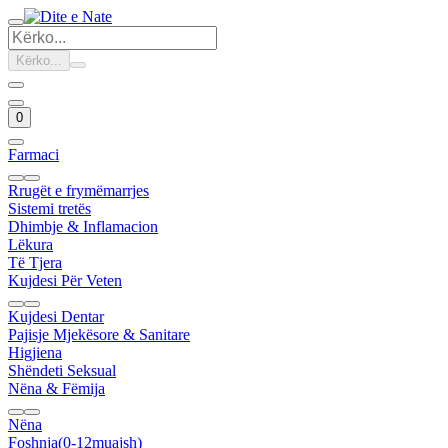
Kërko...
0
Farmaci
Rrugët e frymëmarrjes
Sistemi tretës
Dhimbje & Inflamacion
Lëkura
Të Tjera
Kujdesi Për Veten
Kujdesi Dentar
Pajisje Mjekësore & Sanitare
Higjiena
Shëndeti Seksual
Nëna & Fëmija
Nëna
Foshnja(0-12muajsh)