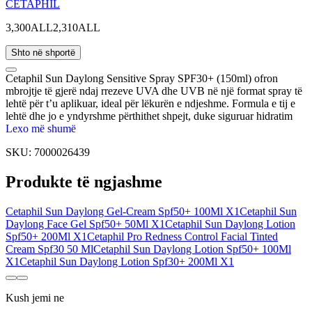
CETAPHIL
3,300ALL
2,310ALL
Shto në shportë
Cetaphil Sun Daylong Sensitive Spray SPF30+ (150ml) ofron
mbrojtje të gjerë ndaj rrezeve UVA dhe UVB në një format spray të
lehtë për t’u aplikuar, ideal për lëkurën e ndjeshme. Formula e tij e
lehtë dhe jo e yndyrshme përthithet shpejt, duke siguruar hidratim
afatgjatë dhe rehati. I pasuruar me vitaminë E, ndihmon në mbrojtjen
Lexo më shumë
e lëkurës nga stresi oksidativ dhe plakja e parakohshme e shkaktuar
SKU:
7000026439
nga ekspozimi në diell. Me veti rezistente ndaj ujit dhe djersës, është
i përsosur për aktivitete në natyrë. Dermatologjikisht i testuar, pa
Produkte të ngjashme
aromë dhe jo komedogjen, ky mbrojtës dielli është i përshtatshëm
edhe për lëkurën më delikate.
Cetaphil Sun Daylong Gel-Cream Spf50+ 100Ml X1
Cetaphil Sun
Daylong Face Gel Spf50+ 50Ml X1
Cetaphil Sun Daylong Lotion
Spf50+ 200Ml X1
Cetaphil Pro Redness Control Facial Tinted
Cream Spf30 50 Ml
Cetaphil Sun Daylong Lotion Spf50+ 100Ml
X1
Cetaphil Sun Daylong Lotion Spf30+ 200Ml X1
Kush jemi ne