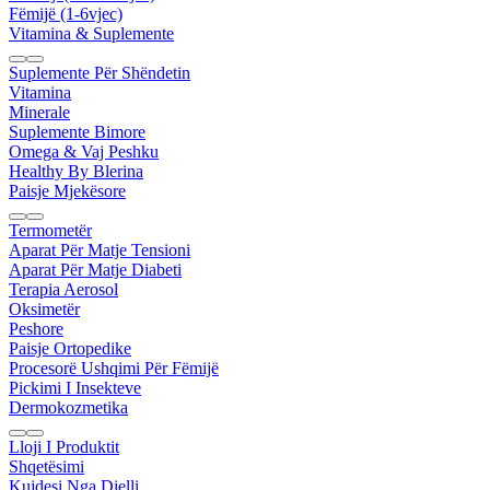
Fëmijë (1-6vjec)
Vitamina & Suplemente
Suplemente Për Shëndetin
Vitamina
Minerale
Suplemente Bimore
Omega & Vaj Peshku
Healthy By Blerina
Paisje Mjekësore
Termometër
Aparat Për Matje Tensioni
Aparat Për Matje Diabeti
Terapia Aerosol
Oksimetër
Peshore
Paisje Ortopedike
Procesorë Ushqimi Për Fëmijë
Pickimi I Insekteve
Dermokozmetika
Lloji I Produktit
Shqetësimi
Kujdesi Nga Dielli