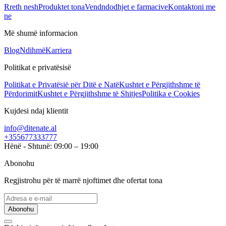
Rreth nesh
Produktet tona
Vendndodhjet e farmacive
Kontaktoni me
ne
Më shumë informacion
Blog
Ndihmë
Karriera
Politikat e privatësisë
Politikat e Privatësië për Ditë e Natë
Kushtet e Përgjithshme të
Përdorimit
Kushtet e Përgjithshme të Shitjes
Politika e Cookies
Kujdesi ndaj klientit
info@ditenate.al
+355677333777
Hënë - Shtunë: 09:00 – 19:00
Abonohu
Regjistrohu për të marrë njoftimet dhe ofertat tona
Abonohu