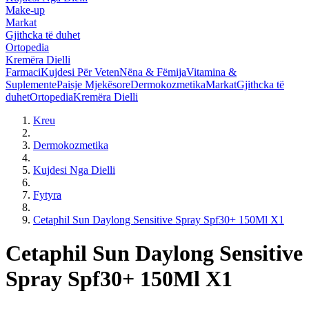
Make-up
Markat
Gjithcka të duhet
Ortopedia
Kremëra Dielli
Farmaci
Kujdesi Për Veten
Nëna & Fëmija
Vitamina &
Suplemente
Paisje Mjekësore
Dermokozmetika
Markat
Gjithcka të
duhet
Ortopedia
Kremëra Dielli
Kreu
Dermokozmetika
Kujdesi Nga Dielli
Fytyra
Cetaphil Sun Daylong Sensitive Spray Spf30+ 150Ml X1
Cetaphil Sun Daylong Sensitive
Spray Spf30+ 150Ml X1