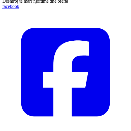
Dëshiroj të marr njoftime dhe oferta
facebook