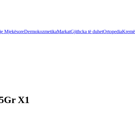
je Mjekësore
Dermokozmetika
Markat
Gjithcka të duhet
Ortopedia
Kremër
15Gr X1