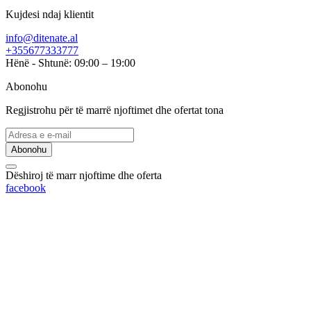
Kujdesi ndaj klientit
info@ditenate.al
+355677333777
Hënë - Shtunë: 09:00 – 19:00
Abonohu
Regjistrohu për të marrë njoftimet dhe ofertat tona
Abonohu
Dëshiroj të marr njoftime dhe oferta
facebook