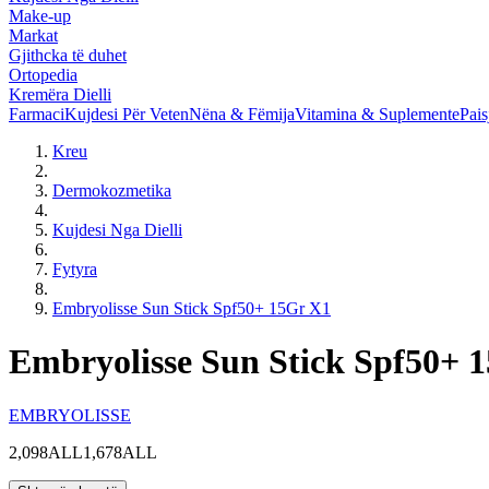
Make-up
Markat
Gjithcka të duhet
Ortopedia
Kremëra Dielli
Farmaci
Kujdesi Për Veten
Nëna & Fëmija
Vitamina & Suplemente
Pais
Kreu
Dermokozmetika
Kujdesi Nga Dielli
Fytyra
Embryolisse Sun Stick Spf50+ 15Gr X1
Embryolisse Sun Stick Spf50+ 
EMBRYOLISSE
2,098ALL
1,678ALL