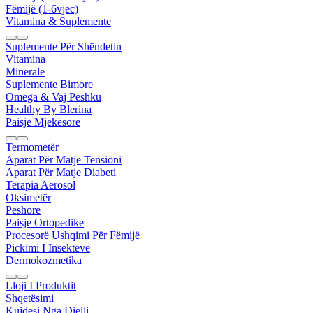
Fëmijë (1-6vjec)
Vitamina & Suplemente
Suplemente Për Shëndetin
Vitamina
Minerale
Suplemente Bimore
Omega & Vaj Peshku
Healthy By Blerina
Paisje Mjekësore
Termometër
Aparat Për Matje Tensioni
Aparat Për Matje Diabeti
Terapia Aerosol
Oksimetër
Peshore
Paisje Ortopedike
Procesorë Ushqimi Për Fëmijë
Pickimi I Insekteve
Dermokozmetika
Lloji I Produktit
Shqetësimi
Kujdesi Nga Dielli