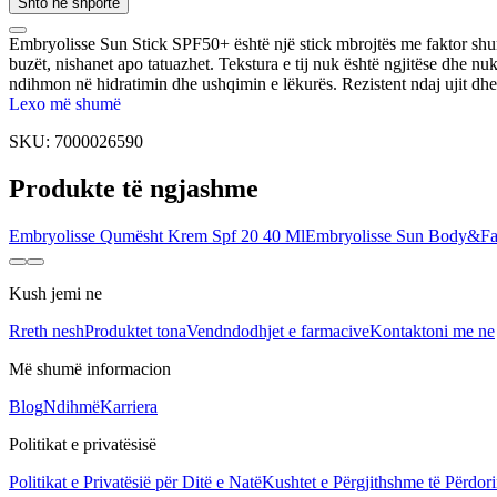
Shto në shportë
Embryolisse Sun Stick SPF50+ është një stick mbrojtës me faktor shumë
buzët, nishanet apo tatuazhet. Tekstura e tij nuk është ngjitëse dhe 
ndihmon në hidratimin dhe ushqimin e lëkurës. Rezistent ndaj ujit dhe i
Lexo më shumë
SKU:
7000026590
Produkte të ngjashme
Embryolisse Qumësht Krem Spf 20 40 Ml
Embryolisse Sun Body&F
Kush jemi ne
Rreth nesh
Produktet tona
Vendndodhjet e farmacive
Kontaktoni me ne
Më shumë informacion
Blog
Ndihmë
Karriera
Politikat e privatësisë
Politikat e Privatësië për Ditë e Natë
Kushtet e Përgjithshme të Përdori