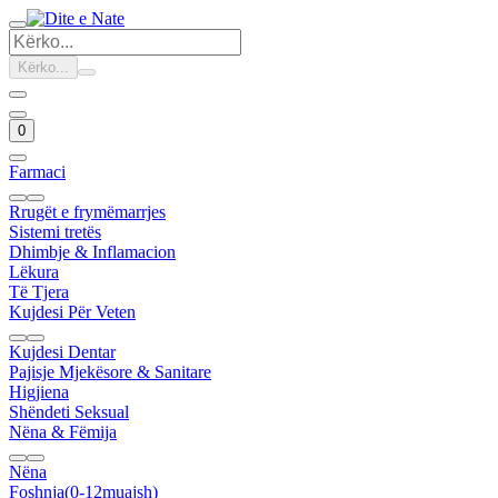
Kërko...
0
Farmaci
Rrugët e frymëmarrjes
Sistemi tretës
Dhimbje & Inflamacion
Lëkura
Të Tjera
Kujdesi Për Veten
Kujdesi Dentar
Pajisje Mjekësore & Sanitare
Higjiena
Shëndeti Seksual
Nëna & Fëmija
Nëna
Foshnja(0-12muajsh)