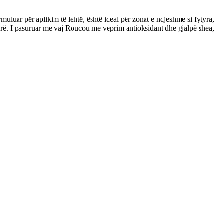
luar për aplikim të lehtë, është ideal për zonat e ndjeshme si fytyra,
kurë. I pasuruar me vaj Roucou me veprim antioksidant dhe gjalpë shea,