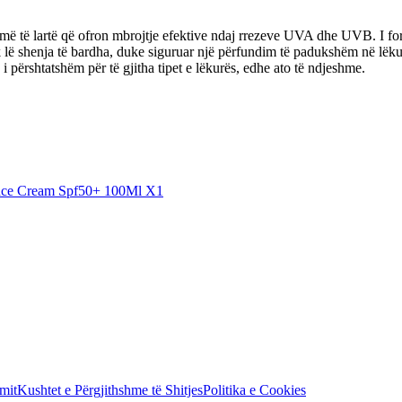
 të lartë që ofron mbrojtje efektive ndaj rrezeve UVA dhe UVB. I formu
nuk lë shenja të bardha, duke siguruar një përfundim të padukshëm në lë
 përshtatshëm për të gjitha tipet e lëkurës, edhe ato të ndjeshme.
ace Cream Spf50+ 100Ml X1
mit
Kushtet e Përgjithshme të Shitjes
Politika e Cookies