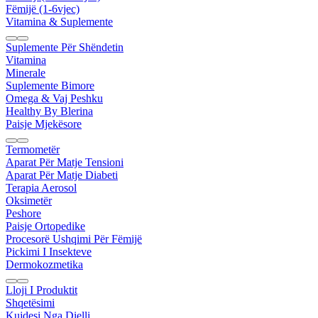
Fëmijë (1-6vjec)
Vitamina & Suplemente
Suplemente Për Shëndetin
Vitamina
Minerale
Suplemente Bimore
Omega & Vaj Peshku
Healthy By Blerina
Paisje Mjekësore
Termometër
Aparat Për Matje Tensioni
Aparat Për Matje Diabeti
Terapia Aerosol
Oksimetër
Peshore
Paisje Ortopedike
Procesorë Ushqimi Për Fëmijë
Pickimi I Insekteve
Dermokozmetika
Lloji I Produktit
Shqetësimi
Kujdesi Nga Dielli