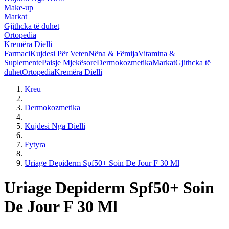
Make-up
Markat
Gjithcka të duhet
Ortopedia
Kremëra Dielli
Farmaci
Kujdesi Për Veten
Nëna & Fëmija
Vitamina &
Suplemente
Paisje Mjekësore
Dermokozmetika
Markat
Gjithcka të
duhet
Ortopedia
Kremëra Dielli
Kreu
Dermokozmetika
Kujdesi Nga Dielli
Fytyra
Uriage Depiderm Spf50+ Soin De Jour F 30 Ml
Uriage Depiderm Spf50+ Soin
De Jour F 30 Ml