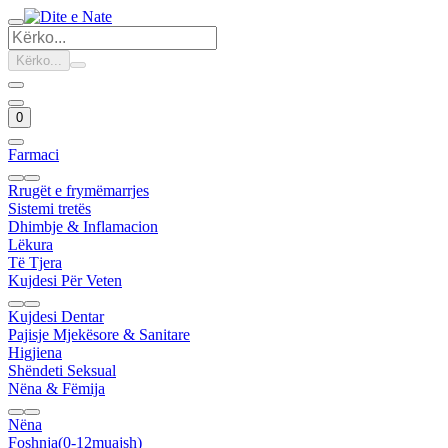
Kërko...
0
Farmaci
Rrugët e frymëmarrjes
Sistemi tretës
Dhimbje & Inflamacion
Lëkura
Të Tjera
Kujdesi Për Veten
Kujdesi Dentar
Pajisje Mjekësore & Sanitare
Higjiena
Shëndeti Seksual
Nëna & Fëmija
Nëna
Foshnja(0-12muajsh)