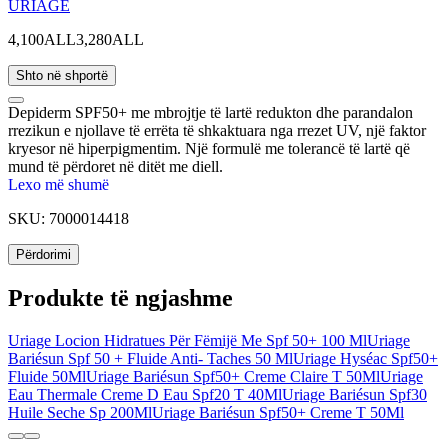
URIAGE
4,100ALL
3,280ALL
Shto në shportë
Depiderm SPF50+ me mbrojtje të lartë redukton dhe parandalon
rrezikun e njollave të errëta të shkaktuara nga rrezet UV, një faktor
kryesor në hiperpigmentim. Një formulë me tolerancë të lartë që
mund të përdoret në ditët me diell.
Lexo më shumë
SKU:
7000014418
Përdorimi
Produkte të ngjashme
Uriage Locion Hidratues Për Fëmijë Me Spf 50+ 100 Ml
Uriage
Bariésun Spf 50 + Fluide Anti- Taches 50 Ml
Uriage Hyséac Spf50+
Fluide 50Ml
Uriage Bariésun Spf50+ Creme Claire T 50Ml
Uriage
Eau Thermale Creme D Eau Spf20 T 40Ml
Uriage Bariésun Spf30
Huile Seche Sp 200Ml
Uriage Bariésun Spf50+ Creme T 50Ml