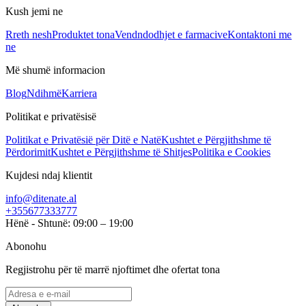
Kush jemi ne
Rreth nesh
Produktet tona
Vendndodhjet e farmacive
Kontaktoni me
ne
Më shumë informacion
Blog
Ndihmë
Karriera
Politikat e privatësisë
Politikat e Privatësië për Ditë e Natë
Kushtet e Përgjithshme të
Përdorimit
Kushtet e Përgjithshme të Shitjes
Politika e Cookies
Kujdesi ndaj klientit
info@ditenate.al
+355677333777
Hënë - Shtunë: 09:00 – 19:00
Abonohu
Regjistrohu për të marrë njoftimet dhe ofertat tona