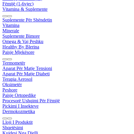
Fëmijë (1-6vjec)
Vitamina & Suplemente
Suplemente Për Shëndetin
Vitamina
Minerale
Suplemente Bimore
Omega & Vaj Peshku
Healthy By Blerina
Paisje Mjekësore
Termometër
Aparat Për Matje Tensioni
Aparat Për Matje Diabeti
Terapia Aerosol
Oksimetër
Peshore
Paisje Ortopedike
Procesorë Ushqimi Për Fëmijë
Pickimi I Insekteve
Dermokozmetika
Lloji I Produktit
Shqetësimi
Kujdesi Nga Dielli