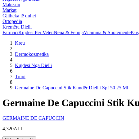
Make-up
Markat
Gjithcka të duhet
Ortopedia
Kremëra Dielli
Farmaci
Kujdesi Për Veten
Nëna & Fëmija
Vitamina & Suplemente
Pais
Kreu
Dermokozmetika
Kujdesi Nga Dielli
Trupi
Germaine De Capuccini Stik Kundër Diellit Spf 50 25 Ml
Germaine De Capuccini Stik Kun
GERMAINE DE CAPUCCIN
4,320ALL