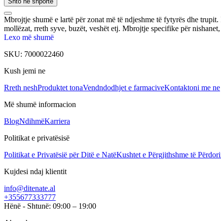
Shto në shportë
Mbrojtje shumë e lartë për zonat më të ndjeshme të fytyrës dhe trupit. I
mollëzat, rreth syve, buzët, veshët etj. Mbrojtje specifike për nishanet,
Lexo më shumë
SKU:
7000022460
Kush jemi ne
Rreth nesh
Produktet tona
Vendndodhjet e farmacive
Kontaktoni me ne
Më shumë informacion
Blog
Ndihmë
Karriera
Politikat e privatësisë
Politikat e Privatësië për Ditë e Natë
Kushtet e Përgjithshme të Përdori
Kujdesi ndaj klientit
info@ditenate.al
+355677333777
Hënë - Shtunë: 09:00 – 19:00