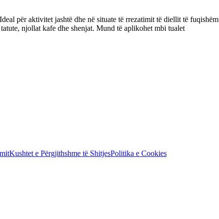
deal për aktivitet jashtë dhe në situate të rrezatimit të diellit të fuqis
 tatute, njollat kafe dhe shenjat. Mund të aplikohet mbi tualet
mit
Kushtet e Përgjithshme të Shitjes
Politika e Cookies