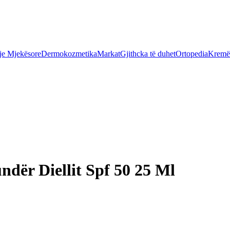
je Mjekësore
Dermokozmetika
Markat
Gjithcka të duhet
Ortopedia
Kremër
dër Diellit Spf 50 25 Ml