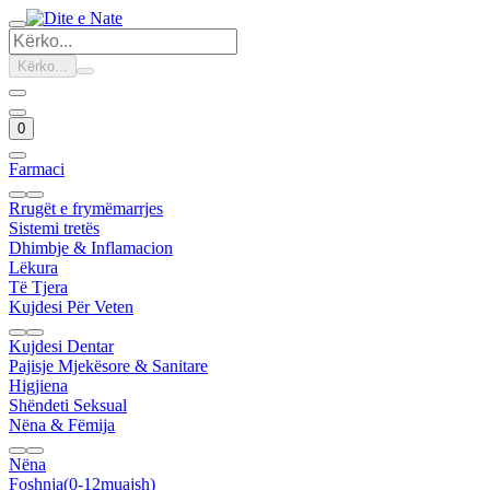
Kërko...
0
Farmaci
Rrugët e frymëmarrjes
Sistemi tretës
Dhimbje & Inflamacion
Lëkura
Të Tjera
Kujdesi Për Veten
Kujdesi Dentar
Pajisje Mjekësore & Sanitare
Higjiena
Shëndeti Seksual
Nëna & Fëmija
Nëna
Foshnja(0-12muajsh)