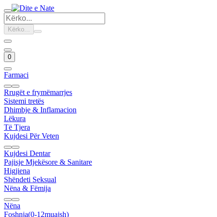
Kërko...
0
Farmaci
Rrugët e frymëmarrjes
Sistemi tretës
Dhimbje & Inflamacion
Lëkura
Të Tjera
Kujdesi Për Veten
Kujdesi Dentar
Pajisje Mjekësore & Sanitare
Higjiena
Shëndeti Seksual
Nëna & Fëmija
Nëna
Foshnja(0-12muajsh)