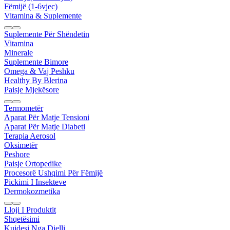
Fëmijë (1-6vjec)
Vitamina & Suplemente
Suplemente Për Shëndetin
Vitamina
Minerale
Suplemente Bimore
Omega & Vaj Peshku
Healthy By Blerina
Paisje Mjekësore
Termometër
Aparat Për Matje Tensioni
Aparat Për Matje Diabeti
Terapia Aerosol
Oksimetër
Peshore
Paisje Ortopedike
Procesorë Ushqimi Për Fëmijë
Pickimi I Insekteve
Dermokozmetika
Lloji I Produktit
Shqetësimi
Kujdesi Nga Dielli