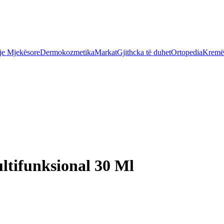
je Mjekësore
Dermokozmetika
Markat
Gjithcka të duhet
Ortopedia
Kremër
tifunksional 30 Ml