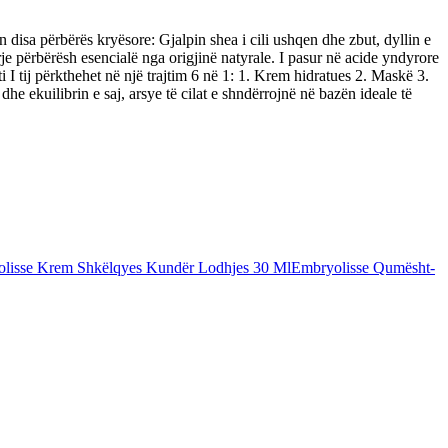
 disa përbërës kryësore: Gjalpin shea i cili ushqen dhe zbut, dyllin e
erje përbërësh esencialë nga origjinë natyrale. I pasur në acide yndyrore
I tij përkthehet në një trajtim 6 në 1: 1. Krem hidratues 2. Maskë 3.
he ekuilibrin e saj, arsye të cilat e shndërrojnë në bazën ideale të
lisse Krem Shkëlqyes Kundër Lodhjes 30 Ml
Embryolisse Qumësht-