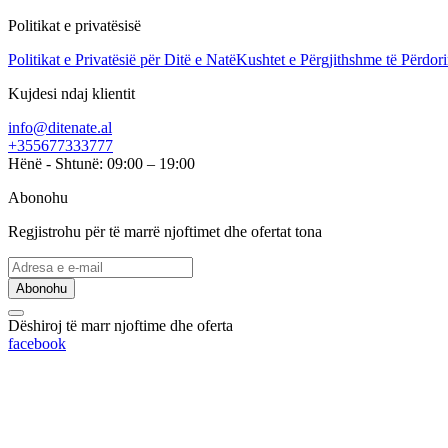
Politikat e privatësisë
Politikat e Privatësië për Ditë e Natë
Kushtet e Përgjithshme të Përdori
Kujdesi ndaj klientit
info@ditenate.al
+355677333777
Hënë - Shtunë: 09:00 – 19:00
Abonohu
Regjistrohu për të marrë njoftimet dhe ofertat tona
Abonohu
Dëshiroj të marr njoftime dhe oferta
facebook