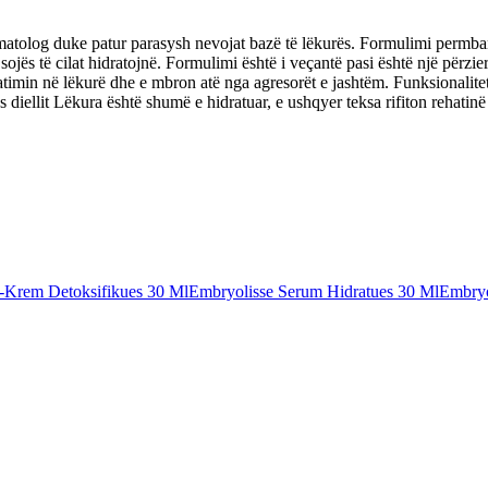
ermatolog duke patur parasysh nevojat bazë të lëkurës. Formulimi permban
sojës të cilat hidratojnë. Formulimi është i veçantë pasi është një përzi
imin në lëkurë dhe e mbron atë nga agresorët e jashtëm. Funksionaliteti 
iellit Lëkura është shumë e hidratuar, e ushqyer teksa rifiton rehatinë d
-Krem Detoksifikues 30 Ml
Embryolisse Serum Hidratues 30 Ml
Embryo