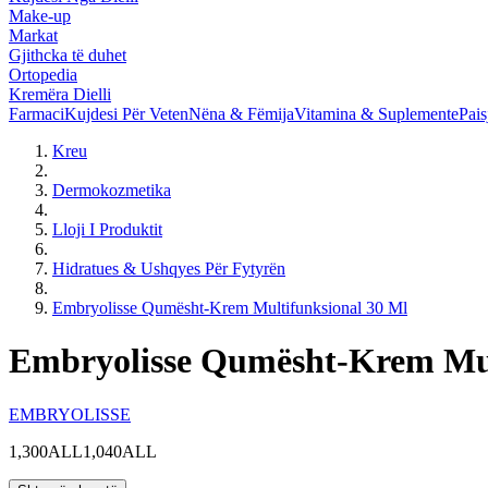
Make-up
Markat
Gjithcka të duhet
Ortopedia
Kremëra Dielli
Farmaci
Kujdesi Për Veten
Nëna & Fëmija
Vitamina & Suplemente
Pais
Kreu
Dermokozmetika
Lloji I Produktit
Hidratues & Ushqyes Për Fytyrën
Embryolisse Qumësht-Krem Multifunksional 30 Ml
Embryolisse Qumësht-Krem Mul
EMBRYOLISSE
1,300ALL
1,040ALL