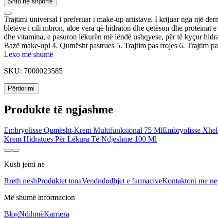
Shto në shportë
Trajtimi universal i preferuar i make-up artistave. I krijuar nga një d
bletëve i cili mbron, aloe vera që hidraton dhe qetëson dhe proteinat e 
dhe vitamina, e pasuron lëkurën më lëndë ushqyese, për të kyçur hidrat
Bazë make-upi 4. Qumësht pastrues 5. Trajtim pas rrojes 6. Trajtim pas d
make-upit.
Lexo më shumë
SKU:
7000023585
Përdorimi
Produkte të ngjashme
Embryolisse Qumësht-Krem Multifunksional 75 Ml
Embryolisse Xhel
Krem Hidratues Për Lëkura Të Ndjeshme 100 Ml
Kush jemi ne
Rreth nesh
Produktet tona
Vendndodhjet e farmacive
Kontaktoni me ne
Më shumë informacion
Blog
Ndihmë
Karriera