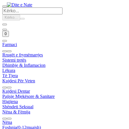
Kërko...
0
Farmaci
Rrugët e frymëmarrjes
Sistemi tretës
Dhimbje & Inflamacion
Lëkura
Të Tjera
Kujdesi Për Veten
Kujdesi Dentar
Pajisje Mjekësore & Sanitare
Higjiena
Shëndeti Seksual
Nëna & Fëmija
Nëna
Foshnja(0-12muajsh)