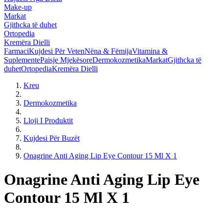
Make-up
Markat
Gjithcka të duhet
Ortopedia
Kremëra Dielli
Farmaci
Kujdesi Për Veten
Nëna & Fëmija
Vitamina &
Suplemente
Paisje Mjekësore
Dermokozmetika
Markat
Gjithcka të
duhet
Ortopedia
Kremëra Dielli
Kreu
Dermokozmetika
Lloji I Produktit
Kujdesi Për Buzët
Onagrine Anti Aging Lip Eye Contour 15 Ml X 1
Onagrine Anti Aging Lip Eye
Contour 15 Ml X 1