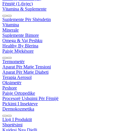
Fëmijë (1-6vjec)
Vitamina & Suplemente
Suplemente Për Shëndetin
Vitamina
Minerale
Suplemente Bimore
Omega & Vaj Peshku
Healthy By Blerina
Paisje Mjekësore
Termometër
Aparat Për Matje Tensioni
Aparat Për Matje Diabeti
Terapia Aerosol
Oksimetër
Peshore
Paisje Ortopedike
Procesorë Ushqimi Për Fëmijë
Pickimi I Insekteve
Dermokozmetika
Lloji I Produktit
Shqetësimi
Kujdesi Nga Dielli