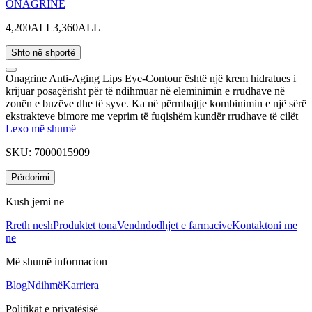
ONAGRINE
4,200ALL
3,360ALL
Shto në shportë
Onagrine Anti-Aging Lips Eye-Contour është një krem hidratues i
krijuar posaçërisht për të ndihmuar në eleminimin e rrudhave në
zonën e buzëve dhe të syve. Ka në përmbajtje kombinimin e një sërë
ekstrakteve bimore me veprim të fuqishëm kundër rrudhave të cilët
ndihmojnë në reduktimin e rrudhave dhe në zbehjen e rrathëve të
Lexo më shumë
zinj poshtë syve. Kremi ka një teksturë të lehtë, përthithet shpejt dhe
SKU:
7000015909
në mënyrë të njëtrajtshme nga lëkura.
Përdorimi
Kush jemi ne
Rreth nesh
Produktet tona
Vendndodhjet e farmacive
Kontaktoni me
ne
Më shumë informacion
Blog
Ndihmë
Karriera
Politikat e privatësisë