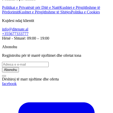
Politikat e Privatësië për Ditë e Natë
Kushtet e Përgjithshme të
Përdorimit
Kushtet e Përgjithshme të Shitjes
Politika e Cookies
Kujdesi ndaj klientit
info@ditenate.al
+355677333777
Hënë - Shtunë: 09:00 – 19:00
Abonohu
Regjistrohu për të marrë njoftimet dhe ofertat tona
Abonohu
Dëshiroj të marr njoftime dhe oferta
facebook