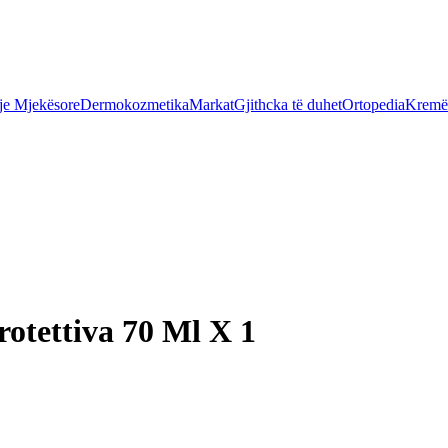
je Mjekësore
Dermokozmetika
Markat
Gjithcka të duhet
Ortopedia
Kremër
otettiva 70 Ml X 1