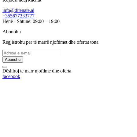
info@ditenate.al
+355677333777
Hënë - Shtunë: 09:00 – 19:00
Abonohu
Regjistrohu për të marrë njoftimet dhe ofertat tona
Abonohu
Dëshiroj të marr njoftime dhe oferta
facebook