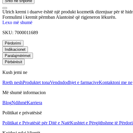
Shto në shportë
Ulrich kremi i duarve është një produkt kozmetik dizenjuar për të hidr
Formulimi i kremit përmban Alantoinë që rigjeneron lëkurën.
Lexo më shumë
SKU:
7000011689
Përdorimi
Indikacionet
Paralajmërimet
Përbërësit
Kush jemi ne
Rreth nesh
Produktet tona
Vendndodhjet e farmacive
Kontaktoni me ne
Më shumë informacion
Blog
Ndihmë
Karriera
Politikat e privatësisë
Politikat e Privatësië për Ditë e Natë
Kushtet e Përgjithshme të Përdori
Kujdesi ndaj klientit