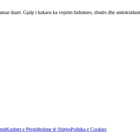
atuar duart. Gjalp i kakaos ka veprim hidratues, zbutës dhe antioksidan
mit
Kushtet e Përgjithshme të Shitjes
Politika e Cookies