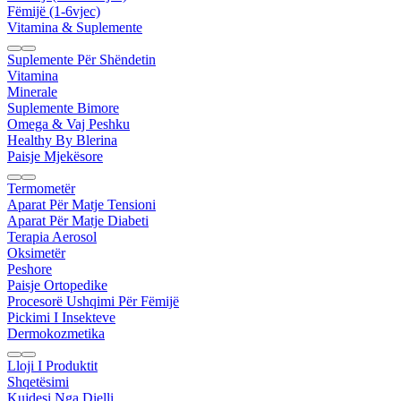
Fëmijë (1-6vjec)
Vitamina & Suplemente
Suplemente Për Shëndetin
Vitamina
Minerale
Suplemente Bimore
Omega & Vaj Peshku
Healthy By Blerina
Paisje Mjekësore
Termometër
Aparat Për Matje Tensioni
Aparat Për Matje Diabeti
Terapia Aerosol
Oksimetër
Peshore
Paisje Ortopedike
Procesorë Ushqimi Për Fëmijë
Pickimi I Insekteve
Dermokozmetika
Lloji I Produktit
Shqetësimi
Kujdesi Nga Dielli