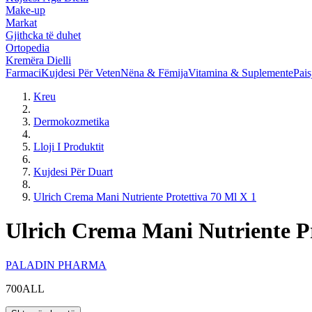
Make-up
Markat
Gjithcka të duhet
Ortopedia
Kremëra Dielli
Farmaci
Kujdesi Për Veten
Nëna & Fëmija
Vitamina & Suplemente
Pais
Kreu
Dermokozmetika
Lloji I Produktit
Kujdesi Për Duart
Ulrich Crema Mani Nutriente Protettiva 70 Ml X 1
Ulrich Crema Mani Nutriente Pr
PALADIN PHARMA
700ALL