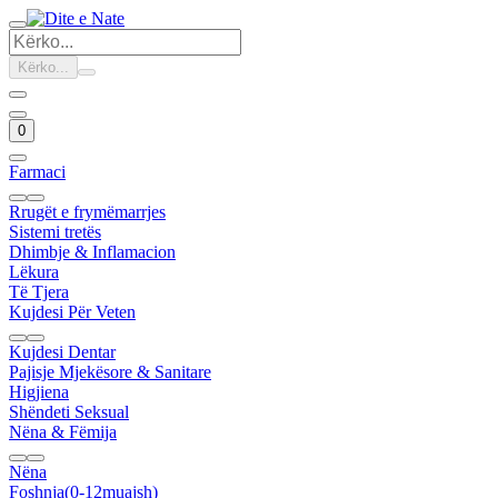
Kërko...
0
Farmaci
Rrugët e frymëmarrjes
Sistemi tretës
Dhimbje & Inflamacion
Lëkura
Të Tjera
Kujdesi Për Veten
Kujdesi Dentar
Pajisje Mjekësore & Sanitare
Higjiena
Shëndeti Seksual
Nëna & Fëmija
Nëna
Foshnja(0-12muajsh)