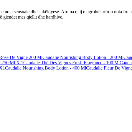
 nota sensuale dhe shkëlqyese. Aroma e tij e ngrohtë, ofron nota frutash 
ë gjendet mes qiellit dhe hardhive.
 Rose De Vigne 200 Ml
Caudalie Nourishing Body Lotion - 200 Ml
Caud
r 250 Ml X 1
Caudalie Thé Des Vignes Fresh Fragrance - 100 Ml
Caudal
 X1
Caudalie Nourishing Body Lotion - 400 Ml
Caudalie Fleur De Vigne