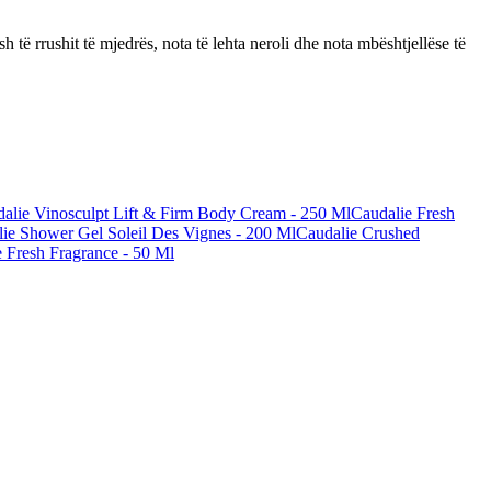
të rrushit të mjedrës, nota të lehta neroli dhe nota mbështjellëse të
alie Vinosculpt Lift & Firm Body Cream - 250 Ml
Caudalie Fresh
ie Shower Gel Soleil Des Vignes - 200 Ml
Caudalie Crushed
 Fresh Fragrance - 50 Ml