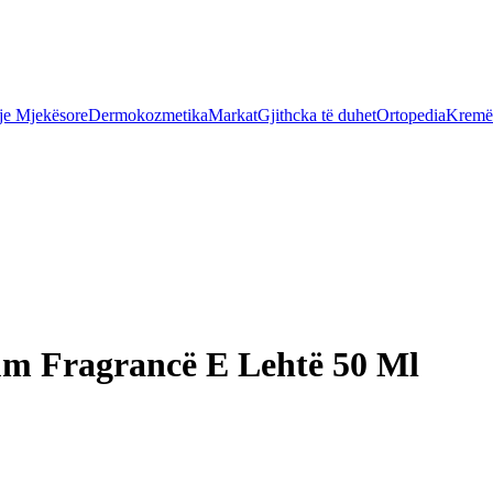
je Mjekësore
Dermokozmetika
Markat
Gjithcka të duhet
Ortopedia
Kremër
um Fragrancë E Lehtë 50 Ml