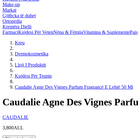
Make-up
Markat
Gjithcka të duhet
Ortopedia
Kremëra Dielli
Farmaci
Kujdesi Për Veten
Nëna & Fëmija
Vitamina & Suplemente
Pais
Kreu
Dermokozmetika
Lloji I Produktit
Kujdesi Për Trupin
Caudalie Agne Des Vignes Parfum Fragrancë E Lehtë 50 Ml
Caudalie Agne Des Vignes Parf
CAUDALIE
3,800ALL