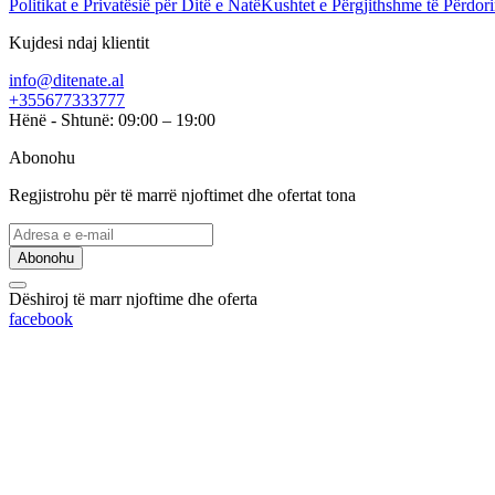
Politikat e Privatësië për Ditë e Natë
Kushtet e Përgjithshme të Përdori
Kujdesi ndaj klientit
info@ditenate.al
+355677333777
Hënë - Shtunë: 09:00 – 19:00
Abonohu
Regjistrohu për të marrë njoftimet dhe ofertat tona
Abonohu
Dëshiroj të marr njoftime dhe oferta
facebook