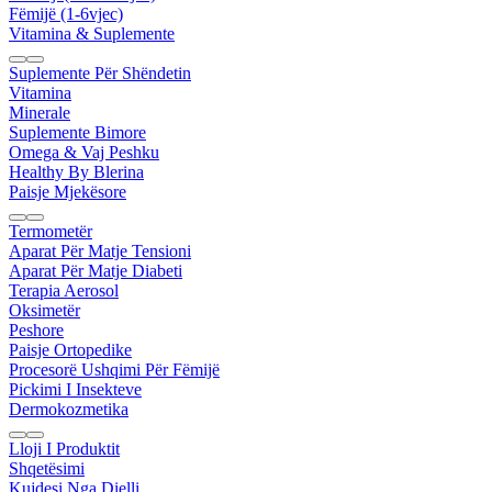
Fëmijë (1-6vjec)
Vitamina & Suplemente
Suplemente Për Shëndetin
Vitamina
Minerale
Suplemente Bimore
Omega & Vaj Peshku
Healthy By Blerina
Paisje Mjekësore
Termometër
Aparat Për Matje Tensioni
Aparat Për Matje Diabeti
Terapia Aerosol
Oksimetër
Peshore
Paisje Ortopedike
Procesorë Ushqimi Për Fëmijë
Pickimi I Insekteve
Dermokozmetika
Lloji I Produktit
Shqetësimi
Kujdesi Nga Dielli