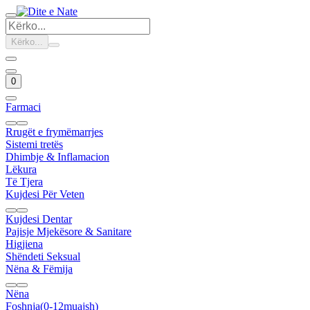
Kërko...
0
Farmaci
Rrugët e frymëmarrjes
Sistemi tretës
Dhimbje & Inflamacion
Lëkura
Të Tjera
Kujdesi Për Veten
Kujdesi Dentar
Pajisje Mjekësore & Sanitare
Higjiena
Shëndeti Seksual
Nëna & Fëmija
Nëna
Foshnja(0-12muajsh)