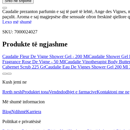
Shto në shportë
Caudalie prezanton parfumin e saj të parë të lehtë, Ange des Vignes, me
paçulit. Aroma e saj magjepsëse dhe sensuale ofron freskinë qiellore q
Lexo më shumë
SKU:
7000024027
Produkte të ngjashme
Caudalie Fleur De Vigne Shower Gel - 200 Ml
Caudalie Shower Gel
Fragrance Rose De Vigne - 50 Ml
Caudalie Vinotherapist Body Butte
Cabernet Scrub 225 Gr
Caudalie Eau De Vignes Shower Gel 200 Ml
Kush jemi ne
Rreth nesh
Produktet tona
Vendndodhjet e farmacive
Kontaktoni me ne
Më shumë informacion
Blog
Ndihmë
Karriera
Politikat e privatësisë