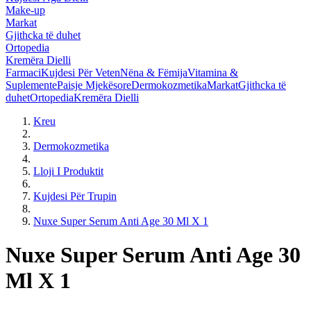
Make-up
Markat
Gjithcka të duhet
Ortopedia
Kremëra Dielli
Farmaci
Kujdesi Për Veten
Nëna & Fëmija
Vitamina &
Suplemente
Paisje Mjekësore
Dermokozmetika
Markat
Gjithcka të
duhet
Ortopedia
Kremëra Dielli
Kreu
Dermokozmetika
Lloji I Produktit
Kujdesi Për Trupin
Nuxe Super Serum Anti Age 30 Ml X 1
Nuxe Super Serum Anti Age 30
Ml X 1