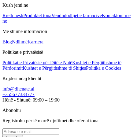
Kush jemi ne
Rreth nesh
Produktet tona
Vendndodhjet e farmacive
Kontaktoni me
ne
Më shumë informacion
Blog
Ndihmë
Karriera
Politikat e privatësisë
Politikat e Privatësië për Ditë e Natë
Kushtet e Përgjithshme të
Përdorimit
Kushtet e Përgjithshme të Shitjes
Politika e Cookies
Kujdesi ndaj klientit
info@ditenate.al
+355677333777
Hënë - Shtunë: 09:00 – 19:00
Abonohu
Regjistrohu për të marrë njoftimet dhe ofertat tona