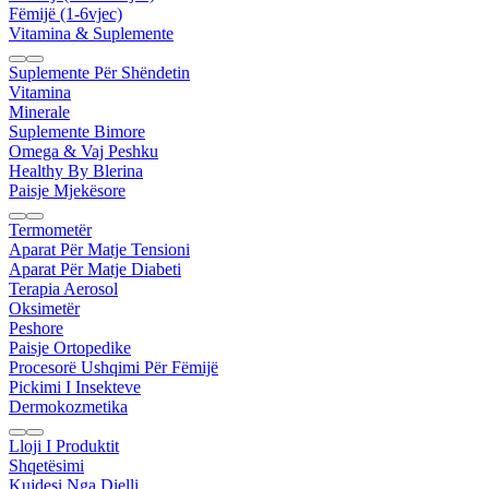
Fëmijë (1-6vjec)
Vitamina & Suplemente
Suplemente Për Shëndetin
Vitamina
Minerale
Suplemente Bimore
Omega & Vaj Peshku
Healthy By Blerina
Paisje Mjekësore
Termometër
Aparat Për Matje Tensioni
Aparat Për Matje Diabeti
Terapia Aerosol
Oksimetër
Peshore
Paisje Ortopedike
Procesorë Ushqimi Për Fëmijë
Pickimi I Insekteve
Dermokozmetika
Lloji I Produktit
Shqetësimi
Kujdesi Nga Dielli