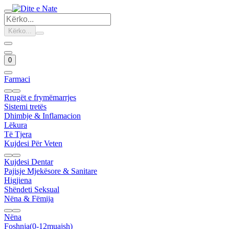
Kërko...
0
Farmaci
Rrugët e frymëmarrjes
Sistemi tretës
Dhimbje & Inflamacion
Lëkura
Të Tjera
Kujdesi Për Veten
Kujdesi Dentar
Pajisje Mjekësore & Sanitare
Higjiena
Shëndeti Seksual
Nëna & Fëmija
Nëna
Foshnja(0-12muajsh)