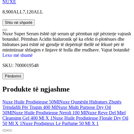
NUXE
8,900ALL
7,120ALL
Shto në shportë
Nuxe Super Serum është një serum që përmban një përzierje vajrash
botanikë. Përmban Acidin hialuronik që ka efekt ri-plotësues dhe
hidratues pasi është në gjendje të depërtojë thellë në lëkurë për të
minimizuar shfaqjen e linjave të holla dhe rrudhave. Vajrat botanikë
janë të pasur me acide yndyrore esenciale që ndihmojnë duke i
Lexo më shumë
rikthyer lëkurës komfortin dhe elasticitetin e duhur. Përmban
SKU:
7000019548
ekstrakte të Edeleiss që vepron si antioksidues dhe nxit sintezën e
kolagjenit. Redukton dukshëm rrudhat e moshës.
Përdorimi
Produkte të ngjashme
Nuxe Huile Prodigieuse 50Ml
Nuxe Qumësht Hidratues Zbutës
Trëndafili Për Trupin 400 Ml
Nuxe Multi Purpose Dry Oil
50Ml
Nuxe Huile Prodigieuse Neroli 100 Ml
Nuxe Reve Del Miel
Cleansing Gel 400 Ml X 1
Nuxe Huile Prodigieuse Florale Dry Oil
50 Ml X 1
Nuxe Prodigieux Le Parfume 50 Ml X 1