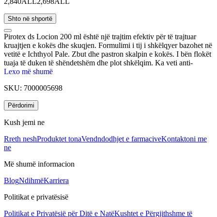
2,840ALL
2,698ALL
Shto në shportë
Pirotex ds Locion 200 ml është një trajtim efektiv për të trajtuar
kruajtjen e kokës dhe skuqjen. Formulimi i tij i shkëlqyer bazohet në
vetitë e Ichthyol Pale. Zbut dhe pastron skalpin e kokës. I bën flokët
tuaja të duken të shëndetshëm dhe plot shkëlqim. Ka veti anti-
inflamatore duke eleminuar skuqjen e lëkurës dhe antiseborreike
Lexo më shumë
duke eleminuar zbokthin dhe yndyrën. Sulfati i zinkut zbut irritimet
SKU:
7000005698
dhe pastron skalpin e kokës. Ekstrakti i lakrës ofron veti të
rëndësishme antiseborrhoeike dhe pastruese. Ekstrakti i mollës ofron
Përdorimi
veti zbutëse, antiseptike, hidratuese dhe freskuese.
Kush jemi ne
Rreth nesh
Produktet tona
Vendndodhjet e farmacive
Kontaktoni me
ne
Më shumë informacion
Blog
Ndihmë
Karriera
Politikat e privatësisë
Politikat e Privatësië për Ditë e Natë
Kushtet e Përgjithshme të