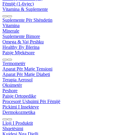
Fëmijë (1-6vjec)
Vitamina & Suplemente
Suplemente Për Shëndetin
Vitamina
Minerale
Suplemente Bimore
Omega & Vaj Peshku
Healthy By Blerina
Paisje Mjekësore
Termometër
Aparat Për Matje Tensioni
Aparat Për Matje Diabeti
Terapia Aerosol
Oksimetër
Peshore
Paisje Ortopedike
Procesorë Ushqimi Për Fëmijë
Pickimi I Insekteve
Dermokozmetika
Lloji I Produktit
Shqetësimi
Kujdesi Nga Dielli