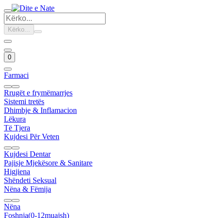
Kërko...
0
Farmaci
Rrugët e frymëmarrjes
Sistemi tretës
Dhimbje & Inflamacion
Lëkura
Të Tjera
Kujdesi Për Veten
Kujdesi Dentar
Pajisje Mjekësore & Sanitare
Higjiena
Shëndeti Seksual
Nëna & Fëmija
Nëna
Foshnja(0-12muajsh)