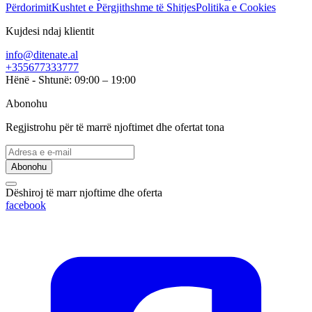
Përdorimit
Kushtet e Përgjithshme të Shitjes
Politika e Cookies
Kujdesi ndaj klientit
info@ditenate.al
+355677333777
Hënë - Shtunë: 09:00 – 19:00
Abonohu
Regjistrohu për të marrë njoftimet dhe ofertat tona
Abonohu
Dëshiroj të marr njoftime dhe oferta
facebook