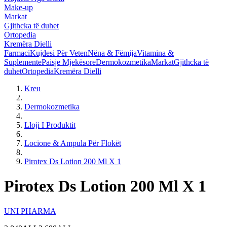
Make-up
Markat
Gjithcka të duhet
Ortopedia
Kremëra Dielli
Farmaci
Kujdesi Për Veten
Nëna & Fëmija
Vitamina &
Suplemente
Paisje Mjekësore
Dermokozmetika
Markat
Gjithcka të
duhet
Ortopedia
Kremëra Dielli
Kreu
Dermokozmetika
Lloji I Produktit
Locione & Ampula Për Flokët
Pirotex Ds Lotion 200 Ml X 1
Pirotex Ds Lotion 200 Ml X 1
UNI PHARMA