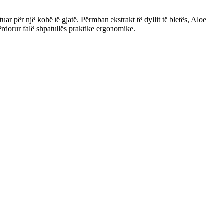
r për një kohë të gjatë. Përmban ekstrakt të dyllit të bletës, Aloe
përdorur falë shpatullës praktike ergonomike.