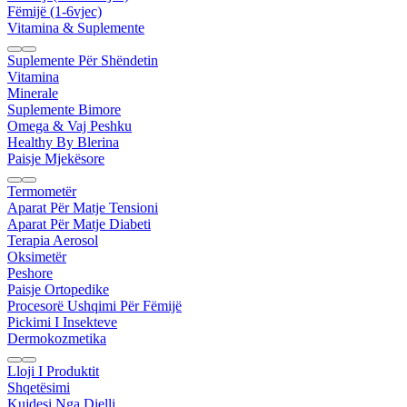
Fëmijë (1-6vjec)
Vitamina & Suplemente
Suplemente Për Shëndetin
Vitamina
Minerale
Suplemente Bimore
Omega & Vaj Peshku
Healthy By Blerina
Paisje Mjekësore
Termometër
Aparat Për Matje Tensioni
Aparat Për Matje Diabeti
Terapia Aerosol
Oksimetër
Peshore
Paisje Ortopedike
Procesorë Ushqimi Për Fëmijë
Pickimi I Insekteve
Dermokozmetika
Lloji I Produktit
Shqetësimi
Kujdesi Nga Dielli