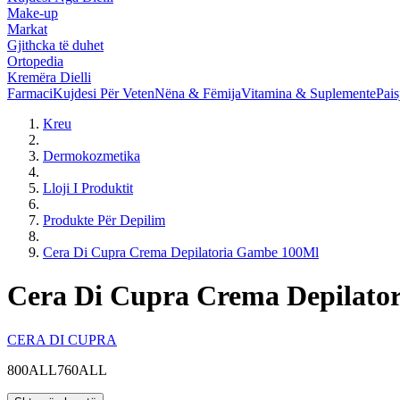
Make-up
Markat
Gjithcka të duhet
Ortopedia
Kremëra Dielli
Farmaci
Kujdesi Për Veten
Nëna & Fëmija
Vitamina & Suplemente
Pais
Kreu
Dermokozmetika
Lloji I Produktit
Produkte Për Depilim
Cera Di Cupra Crema Depilatoria Gambe 100Ml
Cera Di Cupra Crema Depilato
CERA DI CUPRA
800ALL
760ALL