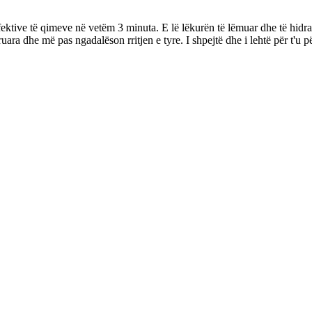
ive të qimeve në vetëm 3 minuta. E lë lëkurën të lëmuar dhe të hidratua
uara dhe më pas ngadalëson rritjen e tyre. I shpejtë dhe i lehtë për t'u 