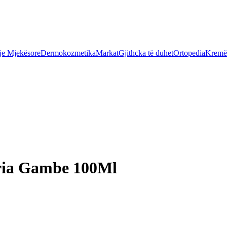
je Mjekësore
Dermokozmetika
Markat
Gjithcka të duhet
Ortopedia
Kremër
ria Gambe 100Ml