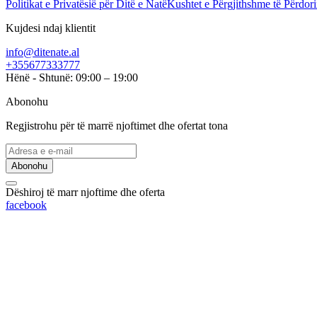
Politikat e Privatësië për Ditë e Natë
Kushtet e Përgjithshme të Përdori
Kujdesi ndaj klientit
info@ditenate.al
+355677333777
Hënë - Shtunë: 09:00 – 19:00
Abonohu
Regjistrohu për të marrë njoftimet dhe ofertat tona
Abonohu
Dëshiroj të marr njoftime dhe oferta
facebook