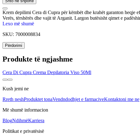
Shto në shportë
Krem depilimi Cera di Cupra për këmbët dhe krahët garanton heqje efekt
Verës, tërshërës dhe vajit të Arganit. Largon butësisht qimet e padëshir
Lexo më shumë
SKU:
7000008834
Përdorimi
Produkte të ngjashme
Cera Di Cupra Crema Depilatoria Viso 50Ml
Kush jemi ne
Rreth nesh
Produktet tona
Vendndodhjet e farmacive
Kontaktoni me ne
Më shumë informacion
Blog
Ndihmë
Karriera
Politikat e privatësisë