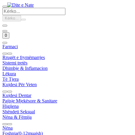
Kërko...
0
Farmaci
Rrugët e frymëmarrjes
Sistemi tretës
Dhimbje & Inflamacion
Lëkura
Të Tjera
Kujdesi Për Veten
Kujdesi Dentar
Pajisje Mjekësore & Sanitare
Higjiena
Shëndeti Seksual
Nëna & Fëmija
Nëna
Foshnja(0-12muajsh)