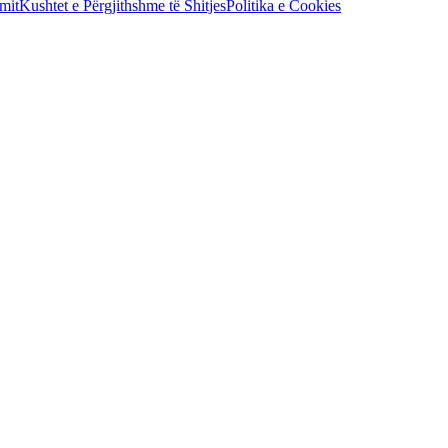
mit
Kushtet e Përgjithshme të Shitjes
Politika e Cookies