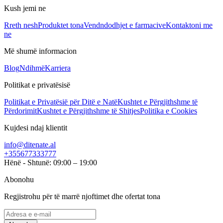
Kush jemi ne
Rreth nesh
Produktet tona
Vendndodhjet e farmacive
Kontaktoni me
ne
Më shumë informacion
Blog
Ndihmë
Karriera
Politikat e privatësisë
Politikat e Privatësië për Ditë e Natë
Kushtet e Përgjithshme të
Përdorimit
Kushtet e Përgjithshme të Shitjes
Politika e Cookies
Kujdesi ndaj klientit
info@ditenate.al
+355677333777
Hënë - Shtunë: 09:00 – 19:00
Abonohu
Regjistrohu për të marrë njoftimet dhe ofertat tona