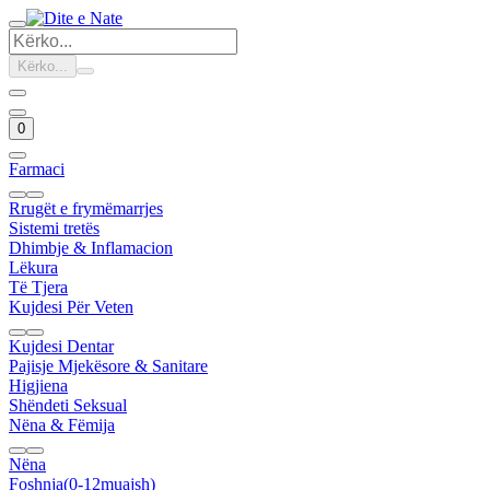
Kërko...
0
Farmaci
Rrugët e frymëmarrjes
Sistemi tretës
Dhimbje & Inflamacion
Lëkura
Të Tjera
Kujdesi Për Veten
Kujdesi Dentar
Pajisje Mjekësore & Sanitare
Higjiena
Shëndeti Seksual
Nëna & Fëmija
Nëna
Foshnja(0-12muajsh)