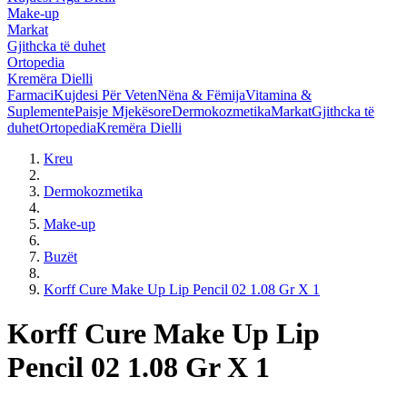
Make-up
Markat
Gjithcka të duhet
Ortopedia
Kremëra Dielli
Farmaci
Kujdesi Për Veten
Nëna & Fëmija
Vitamina &
Suplemente
Paisje Mjekësore
Dermokozmetika
Markat
Gjithcka të
duhet
Ortopedia
Kremëra Dielli
Kreu
Dermokozmetika
Make-up
Buzët
Korff Cure Make Up Lip Pencil 02 1.08 Gr X 1
Korff Cure Make Up Lip
Pencil 02 1.08 Gr X 1