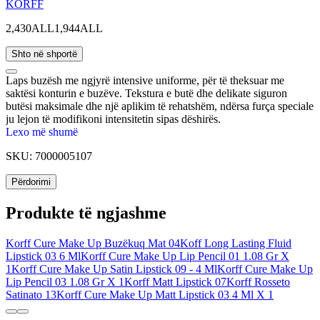
KORFF
2,430ALL
1,944ALL
Shto në shportë
Laps buzësh me ngjyrë intensive uniforme, për të theksuar me
saktësi konturin e buzëve. Tekstura e butë dhe delikate siguron
butësi maksimale dhe një aplikim të rehatshëm, ndërsa furça speciale
ju lejon të modifikoni intensitetin sipas dëshirës.
Lexo më shumë
SKU:
7000005107
Përdorimi
Produkte të ngjashme
Korff Cure Make Up Buzëkuq Mat 04
Koff Long Lasting Fluid
Lipstick 03 6 Ml
Korff Cure Make Up Lip Pencil 01 1.08 Gr X
1
Korff Cure Make Up Satin Lipstick 09 - 4 Ml
Korff Cure Make Up
Lip Pencil 03 1.08 Gr X 1
Korff Matt Lipstick 07
Korff Rosseto
Satinato 13
Korff Cure Make Up Matt Lipstick 03 4 Ml X 1