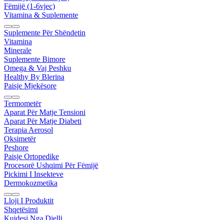
Fëmijë (1-6vjec)
Vitamina & Suplemente
Suplemente Për Shëndetin
Vitamina
Minerale
Suplemente Bimore
Omega & Vaj Peshku
Healthy By Blerina
Paisje Mjekësore
Termometër
Aparat Për Matje Tensioni
Aparat Për Matje Diabeti
Terapia Aerosol
Oksimetër
Peshore
Paisje Ortopedike
Procesorë Ushqimi Për Fëmijë
Pickimi I Insekteve
Dermokozmetika
Lloji I Produktit
Shqetësimi
Kujdesi Nga Dielli