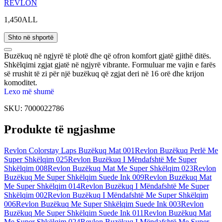
REVLON
1,450ALL
Shto në shportë
Buzëkuq në ngjyrë të plotë dhe që ofron komfort gjatë gjithë ditës.
Shkëlqimi zgjat gjatë në ngjyrë vibrante. Formuluar me vajin e farës
së rrushit të zi për një buzëkuq që zgjat deri në 16 orë dhe krijon
komoditet.
Lexo më shumë
SKU:
7000022786
Produkte të ngjashme
Revlon Colorstay Laps Buzëkuq Mat 001
Revlon Buzëkuq Perlë Me
Super Shkëlqim 025
Revlon Buzëkuq I Mëndafshtë Me Super
Shkëlqim 008
Revlon Buzëkuq Mat Me Super Shkëlqim 023
Revlon
Buzëkuq Me Super Shkëlqim Suede Ink 009
Revlon Buzëkuq Mat
Me Super Shkëlqim 014
Revlon Buzëkuq I Mëndafshtë Me Super
Shkëlqim 002
Revlon Buzëkuq I Mëndafshtë Me Super Shkëlqim
006
Revlon Buzëkuq Me Super Shkëlqim Suede Ink 003
Revlon
Buzëkuq Me Super Shkëlqim Suede Ink 011
Revlon Buzëkuq Mat
Me Super Shkëlqim 024
Revlon Buzëkuq I Mëndafshtë Me Super