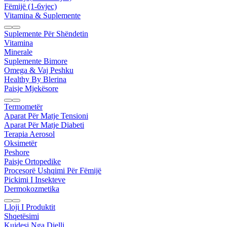
Fëmijë (1-6vjec)
Vitamina & Suplemente
Suplemente Për Shëndetin
Vitamina
Minerale
Suplemente Bimore
Omega & Vaj Peshku
Healthy By Blerina
Paisje Mjekësore
Termometër
Aparat Për Matje Tensioni
Aparat Për Matje Diabeti
Terapia Aerosol
Oksimetër
Peshore
Paisje Ortopedike
Procesorë Ushqimi Për Fëmijë
Pickimi I Insekteve
Dermokozmetika
Lloji I Produktit
Shqetësimi
Kujdesi Nga Dielli