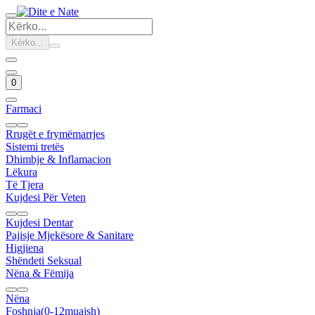
Kërko...
0
Farmaci
Rrugët e frymëmarrjes
Sistemi tretës
Dhimbje & Inflamacion
Lëkura
Të Tjera
Kujdesi Për Veten
Kujdesi Dentar
Pajisje Mjekësore & Sanitare
Higjiena
Shëndeti Seksual
Nëna & Fëmija
Nëna
Foshnja(0-12muajsh)