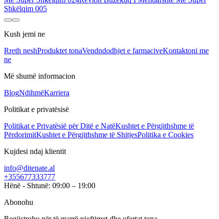
Shkëlqim 005
Kush jemi ne
Rreth nesh
Produktet tona
Vendndodhjet e farmacive
Kontaktoni me
ne
Më shumë informacion
Blog
Ndihmë
Karriera
Politikat e privatësisë
Politikat e Privatësië për Ditë e Natë
Kushtet e Përgjithshme të
Përdorimit
Kushtet e Përgjithshme të Shitjes
Politika e Cookies
Kujdesi ndaj klientit
info@ditenate.al
+355677333777
Hënë - Shtunë: 09:00 – 19:00
Abonohu
Regjistrohu për të marrë njoftimet dhe ofertat tona