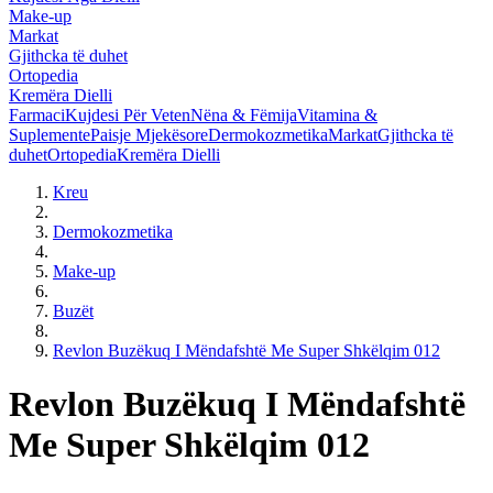
Make-up
Markat
Gjithcka të duhet
Ortopedia
Kremëra Dielli
Farmaci
Kujdesi Për Veten
Nëna & Fëmija
Vitamina &
Suplemente
Paisje Mjekësore
Dermokozmetika
Markat
Gjithcka të
duhet
Ortopedia
Kremëra Dielli
Kreu
Dermokozmetika
Make-up
Buzët
Revlon Buzëkuq I Mëndafshtë Me Super Shkëlqim 012
Revlon Buzëkuq I Mëndafshtë
Me Super Shkëlqim 012