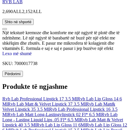
RVB LAB
2,690ALL
2,152ALL
Shto në shportë
Një teksturë kremoze dhe komforte me një ngjyrë të plotë dhe të
ndritshme. Lë një ngjyrë të barabartë në buzë për një efekt me
shkëlqim dhe zbutës. E pasur me mikrosfera të kolagjenit dhe
vitaminës E. formula e saj e saj e pasur i jep buzëve një efekt
voluminizues.
Lexo më shumë
SKU:
7000017738
Përdorimi
Produkte të ngjashme
Rvb Lab Professional Lipstick 17 3.5 Ml
Rvb Lab Lip Gloss 14 6
Ml
Rvb Lab Matt & Velvet Lipstick 37 3.5 Ml
Rvb Lab Matt&
Velvet Lipstick 35 3.5 Ml
Rvb Lab Professional Lipstick 16 3.5
Ml
Rvb Lab Matt Long-Lastingvlipstick 02 Fl* 6.5 Ml
Rvb Lab
Long - Lasting Liquid Lips .05 Fl* 6.5 Ml
Rvb Lab Matt & Velvet
Lipstick 40 3.5 Ml
Rvb Lab Lip Gloss 11 6Ml
Rvb Lab Lip Gloss 12