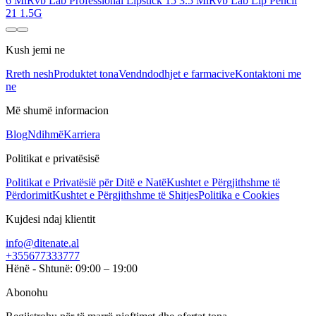
6 Ml
Rvb Lab Professional Lipstick 15 3.5 Ml
Rvb Lab Lip Pencil
21 1.5G
Kush jemi ne
Rreth nesh
Produktet tona
Vendndodhjet e farmacive
Kontaktoni me
ne
Më shumë informacion
Blog
Ndihmë
Karriera
Politikat e privatësisë
Politikat e Privatësië për Ditë e Natë
Kushtet e Përgjithshme të
Përdorimit
Kushtet e Përgjithshme të Shitjes
Politika e Cookies
Kujdesi ndaj klientit
info@ditenate.al
+355677333777
Hënë - Shtunë: 09:00 – 19:00
Abonohu