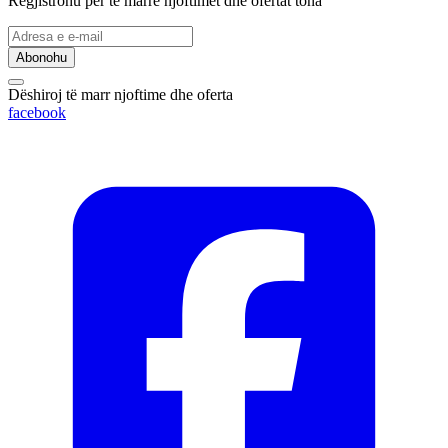
Regjistrohu për të marrë njoftimet dhe ofertat tona
Abonohu
Dëshiroj të marr njoftime dhe oferta
facebook