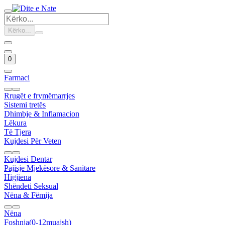
Kërko...
0
Farmaci
Rrugët e frymëmarrjes
Sistemi tretës
Dhimbje & Inflamacion
Lëkura
Të Tjera
Kujdesi Për Veten
Kujdesi Dentar
Pajisje Mjekësore & Sanitare
Higjiena
Shëndeti Seksual
Nëna & Fëmija
Nëna
Foshnja(0-12muajsh)