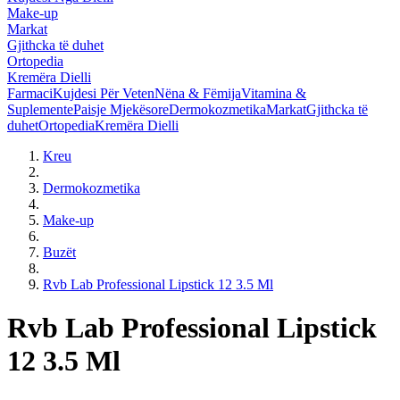
Make-up
Markat
Gjithcka të duhet
Ortopedia
Kremëra Dielli
Farmaci
Kujdesi Për Veten
Nëna & Fëmija
Vitamina &
Suplemente
Paisje Mjekësore
Dermokozmetika
Markat
Gjithcka të
duhet
Ortopedia
Kremëra Dielli
Kreu
Dermokozmetika
Make-up
Buzët
Rvb Lab Professional Lipstick 12 3.5 Ml
Rvb Lab Professional Lipstick
12 3.5 Ml