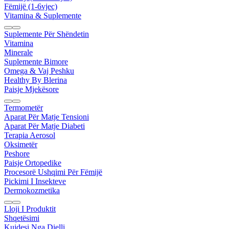
Fëmijë (1-6vjec)
Vitamina & Suplemente
Suplemente Për Shëndetin
Vitamina
Minerale
Suplemente Bimore
Omega & Vaj Peshku
Healthy By Blerina
Paisje Mjekësore
Termometër
Aparat Për Matje Tensioni
Aparat Për Matje Diabeti
Terapia Aerosol
Oksimetër
Peshore
Paisje Ortopedike
Procesorë Ushqimi Për Fëmijë
Pickimi I Insekteve
Dermokozmetika
Lloji I Produktit
Shqetësimi
Kujdesi Nga Dielli