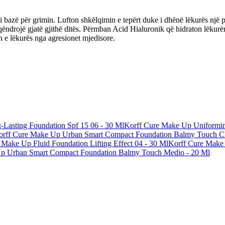
bazë për grimin. Lufton shkëlqimin e tepërt duke i dhënë lëkurës një p
 të qëndrojë gjatë gjithë ditës. Përmban Acid Hialuronik që hidraton lë
 e lëkurës nga agresionet mjedisore.
Lasting Foundation Spf 15 06 - 30 Ml
Korff Cure Make Up Uniformin
orff Cure Make Up Urban Smart Compact Foundation Balmy Touch Ch
 Make Up Fluid Foundation Lifting Effect 04 - 30 Ml
Korff Cure Make 
p Urban Smart Compact Foundation Balmy Touch Medio - 20 Ml