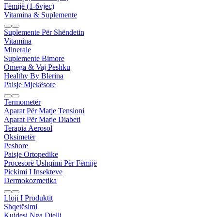
Fëmijë (1-6vjec)
Vitamina & Suplemente
Suplemente Për Shëndetin
Vitamina
Minerale
Suplemente Bimore
Omega & Vaj Peshku
Healthy By Blerina
Paisje Mjekësore
Termometër
Aparat Për Matje Tensioni
Aparat Për Matje Diabeti
Terapia Aerosol
Oksimetër
Peshore
Paisje Ortopedike
Procesorë Ushqimi Për Fëmijë
Pickimi I Insekteve
Dermokozmetika
Lloji I Produktit
Shqetësimi
Kujdesi Nga Dielli