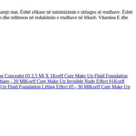
amje mat. Është efikase në minimizimin e shfaqjes së rrudhave. Është
kurën dhe ndihmon në reduktimin e rrudhave në lëkurë. Vitamina E dhe
g Concealer 03 2.5 Ml X 1
Korff Cure Make Up Fluid Foundation
iaro - 20 Ml
Korff Cure Make Up Invisible Nude Effect 01
Korff
Up Fluid Foundation Lifting Effect 05 - 30 Ml
Korff Cure Make Up