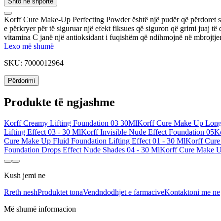
Shto në shportë
Korff Cure Make-Up Perfecting Powder është një pudër që përdoret si 
e përkryer për të siguruar një efekt fiksues që siguron që grimi juaj
vitamina C janë një antioksidant i fuqishëm që ndihmojnë në mbrojtjen
Lexo më shumë
SKU:
7000012964
Përdorimi
Produkte të ngjashme
Korff Creamy Lifting Foundation 03 30Ml
Korff Cure Make Up Long-
Lifting Effect 03 - 30 Ml
Korff Invisible Nude Effect Foundation 05
K
Cure Make Up Fluid Foundation Lifting Effect 01 - 30 Ml
Korff Cure
Foundation Drops Effect Nude Shades 04 - 30 Ml
Korff Cure Make U
Kush jemi ne
Rreth nesh
Produktet tona
Vendndodhjet e farmacive
Kontaktoni me ne
Më shumë informacion