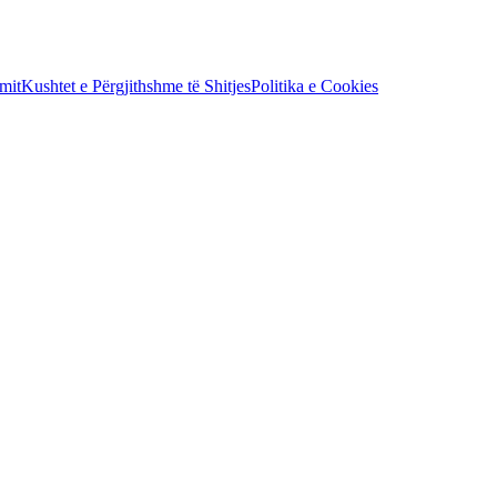
mit
Kushtet e Përgjithshme të Shitjes
Politika e Cookies