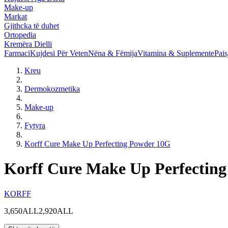
Make-up
Markat
Gjithcka të duhet
Ortopedia
Kremëra Dielli
Farmaci
Kujdesi Për Veten
Nëna & Fëmija
Vitamina & Suplemente
Pais
Kreu
Dermokozmetika
Make-up
Fytyra
Korff Cure Make Up Perfecting Powder 10G
Korff Cure Make Up Perfectin
KORFF
3,650ALL
2,920ALL