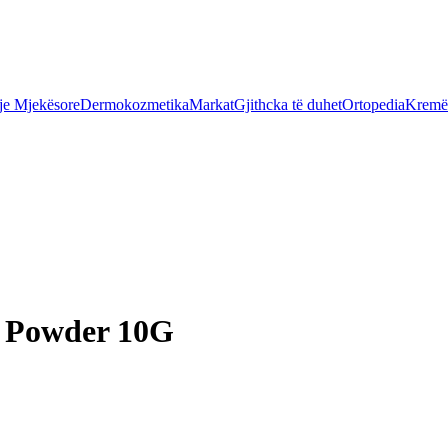
je Mjekësore
Dermokozmetika
Markat
Gjithcka të duhet
Ortopedia
Kremër
g Powder 10G