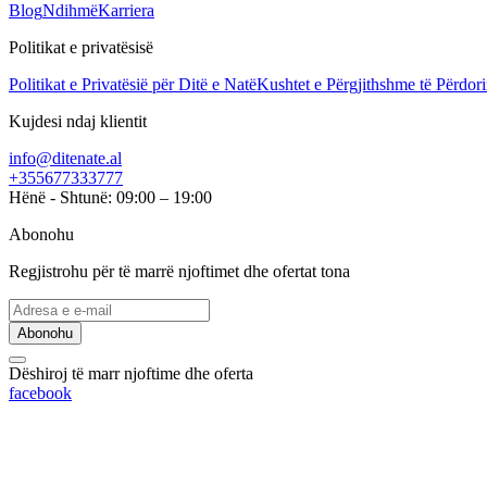
Blog
Ndihmë
Karriera
Politikat e privatësisë
Politikat e Privatësië për Ditë e Natë
Kushtet e Përgjithshme të Përdori
Kujdesi ndaj klientit
info@ditenate.al
+355677333777
Hënë - Shtunë: 09:00 – 19:00
Abonohu
Regjistrohu për të marrë njoftimet dhe ofertat tona
Abonohu
Dëshiroj të marr njoftime dhe oferta
facebook