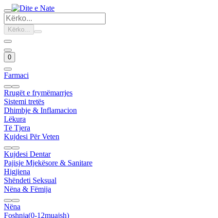
Kërko...
0
Farmaci
Rrugët e frymëmarrjes
Sistemi tretës
Dhimbje & Inflamacion
Lëkura
Të Tjera
Kujdesi Për Veten
Kujdesi Dentar
Pajisje Mjekësore & Sanitare
Higjiena
Shëndeti Seksual
Nëna & Fëmija
Nëna
Foshnja(0-12muajsh)