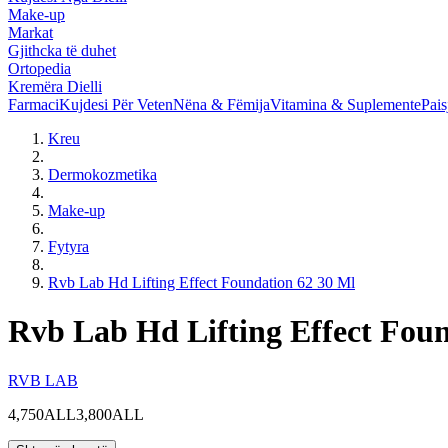
Make-up
Markat
Gjithcka të duhet
Ortopedia
Kremëra Dielli
Farmaci
Kujdesi Për Veten
Nëna & Fëmija
Vitamina & Suplemente
Pais
Kreu
Dermokozmetika
Make-up
Fytyra
Rvb Lab Hd Lifting Effect Foundation 62 30 Ml
Rvb Lab Hd Lifting Effect Foun
RVB LAB
4,750ALL
3,800ALL