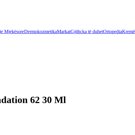
je Mjekësore
Dermokozmetika
Markat
Gjithcka të duhet
Ortopedia
Kremër
dation 62 30 Ml