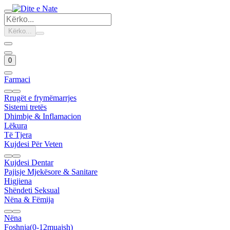
Kërko...
0
Farmaci
Rrugët e frymëmarrjes
Sistemi tretës
Dhimbje & Inflamacion
Lëkura
Të Tjera
Kujdesi Për Veten
Kujdesi Dentar
Pajisje Mjekësore & Sanitare
Higjiena
Shëndeti Seksual
Nëna & Fëmija
Nëna
Foshnja(0-12muajsh)