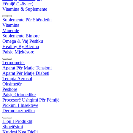
Fëmijë (1-6vjec)
Vitamina & Suplemente
Suplemente Për Shëndetin
Vitamina
Minerale
Suplemente Bimore
Omega & Vaj Peshku
Healthy By Blerina
Paisje Mjekësore
Termometër
Aparat Për Matje Tensioni
Aparat Për Matje Diabeti
Terapia Aerosol
Oksimetër
Peshore
Paisje Ortopedike
Procesorë Ushqimi Për Fëmijë
Pickimi I Insekteve
Dermokozmetika
Lloji I Produktit
Shqetësimi
Kujdesi Nga Dielli