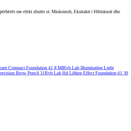
rbërës me efekt zbutës si: Mioksinoli, Ekstrakti i Hibiskusit dhe
eam Compact Foundation 41 8 Ml
Rvb Lab Illuminating Light
recision Brow Pencil 31
Rvb Lab Hd Lifting Effect Foundation 61 30