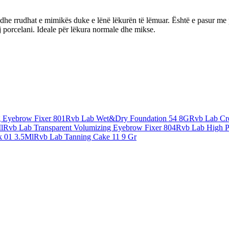
he rrudhat e mimikës duke e lënë lëkurën të lëmuar. Është e pasur me pë
ej porcelani. Ideale për lëkura normale dhe mikse.
 Eyebrow Fixer 801
Rvb Lab Wet&Dry Foundation 54 8G
Rvb Lab Cr
l
Rvb Lab Transparent Volumizing Eyebrow Fixer 804
Rvb Lab High P
k 01 3.5Ml
Rvb Lab Tanning Cake 11 9 Gr