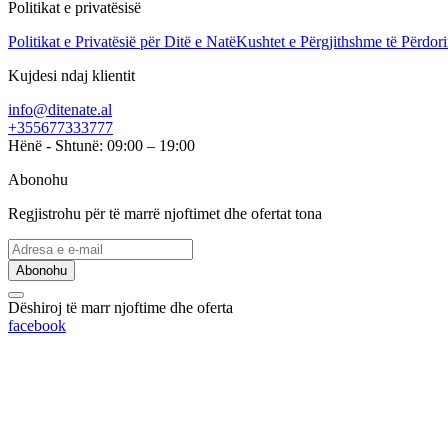
Politikat e privatësisë
Politikat e Privatësië për Ditë e Natë
Kushtet e Përgjithshme të Përdori
Kujdesi ndaj klientit
info@ditenate.al
+355677333777
Hënë - Shtunë: 09:00 – 19:00
Abonohu
Regjistrohu për të marrë njoftimet dhe ofertat tona
Abonohu
Dëshiroj të marr njoftime dhe oferta
facebook