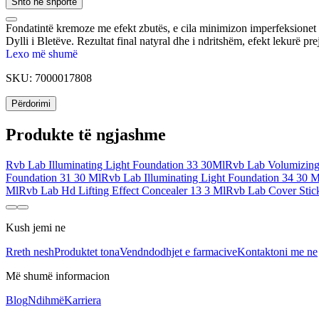
Shto në shportë
Fondatintë kremoze me efekt zbutës, e cila minimizon imperfeksionet d
Dylli i Bletëve. Rezultat final natyral dhe i ndritshëm, efekt lekurë pr
Lexo më shumë
SKU:
7000017808
Përdorimi
Produkte të ngjashme
Rvb Lab Illuminating Light Foundation 33 30Ml
Rvb Lab Volumizing
Foundation 31 30 Ml
Rvb Lab Illuminating Light Foundation 34 30 M
Ml
Rvb Lab Hd Lifting Effect Concealer 13 3 Ml
Rvb Lab Cover Stic
Kush jemi ne
Rreth nesh
Produktet tona
Vendndodhjet e farmacive
Kontaktoni me ne
Më shumë informacion
Blog
Ndihmë
Karriera