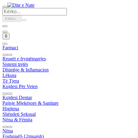
Kërko...
0
Farmaci
Rrugët e frymëmarrjes
Sistemi tretës
Dhimbje & Inflamacion
Lëkura
Të Tjera
Kujdesi Për Veten
Kujdesi Dentar
Pajisje Mjekësore & Sanitare
Higjiena
Shëndeti Seksual
Nëna & Fëmija
Nëna
Foshnja(0-12muajsh)