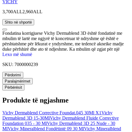
VICHY
3,700ALL
2,960ALL
Shto në shportë
Fondatina korrigjuese Vichy Dermablend 3D është fondatinë me
mbulim të lartë me ngjyrë të koncetruar të ndryshme që është e
përshtatshme për lëkurat e yndyrshme, me tedencë akneike madje
duke përfshirë dhe ato të ndjeshme. Ka mbulim që zgjat për një
kohë të gjatë deri në 16 orë dhe hidraton lëkurën për 24 orë pa e
Lexo më shumë
tharë atë. Mbulon problemet e lëkurës duke përfshirë aknet, shenjat,
SKU:
7000000239
rrathët e zinj, rozacea, vitiligo, tatuazhet dhe gërvishtjet. Fondatina
Vichy i jep lëkurës një pamje natyrale dhe tekstura e tij e lëngshme
Përdorimi
siguron që nuk ka mbetje pigmentesh në lëkurë.
Paralajmërimet
Përbërësit
Produkte të ngjashme
Vichy Dermablend Corrective Foundat.045 30Ml X1
Vichy
Dermablend 3D 15-30Ml
Vichy Dermablend Fluide Corrective
Foundation 035 - 30 Ml
Vichy Dermablend 3D 25 Nude - 30
Ml
Vichy Mineralblend Fondëtintë 09 30 Ml
Vichy Mineralblend