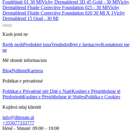
Fondëtintë 01 30 Ml
Vichy Dermablend 3D 45 Gold - 30 Ml
Vichy
Dermablend Fluide Corrective Foundation 025 - 30 Ml
Vichy
Dermablend Fluide Corrective Foundation 020 30 Ml X 1
Vichy
Dermablend 15 Opal - 30 Ml
Kush jemi ne
Rreth nesh
Produktet tona
Vendndodhjet e farmacive
Kontaktoni me
ne
Më shumë informacion
Blog
Ndihmë
Karriera
Politikat e privatësisë
Politikat e Privatësië për Ditë e Natë
Kushtet e Përgjithshme të
Përdorimit
Kushtet e Përgjithshme të Shitjes
Politika e Cookies
Kujdesi ndaj klientit
info@ditenate.al
+355677333777
Hënë - Shtunë: 09:00 – 19:00