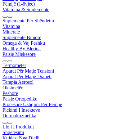
Fëmijë (1-6vjec)
Vitamina & Suplemente
Suplemente Për Shëndetin
Vitamina
Minerale
Suplemente Bimore
Omega & Vaj Peshku
Healthy By Blerina
Paisje Mjekësore
Termometër
Aparat Për Matje Tensioni
Aparat Për Matje Diabeti
Terapia Aerosol
Oksimetër
Peshore
Paisje Ortopedike
Procesorë Ushqimi Për Fëmijë
Pickimi I Insekteve
Dermokozmetika
Lloji I Produktit
Shqetësimi
Kujdesi Nga Dielli