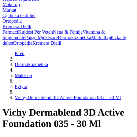
Make-up
Markat
Gjithcka të duhet
Ortopedia
Kremëra Dielli
Farmaci
Kujdesi Për Veten
Nëna & Fëmija
Vitamina &
Suplemente
Paisje Mjekësore
Dermokozmetika
Markat
Gjithcka të
duhet
Ortopedia
Kremëra Dielli
Kreu
Dermokozmetika
Make-up
Fytyra
Vichy Dermablend 3D Active Foundation 035 – 30 Ml
Vichy Dermablend 3D Active
Foundation 035 - 30 Ml