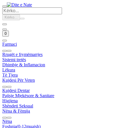
Kërko...
0
Farmaci
Rrugët e frymëmarrjes
Sistemi tretës
Dhimbje & Inflamacion
Lëkura
Të Tjera
Kujdesi Për Veten
Kujdesi Dentar
Pajisje Mjekësore & Sanitare
Higjiena
Shëndeti Seksual
Nëna & Fëmija
Nëna
Foshnja(0-12muajsh)