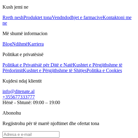
Kush jemi ne
Rreth nesh
Produktet tona
Vendndodhjet e farmacive
Kontaktoni me
ne
Më shumë informacion
Blog
Ndihmë
Karriera
Politikat e privatësisë
Politikat e Privatësië për Ditë e Natë
Kushtet e Përgjithshme të
Përdorimit
Kushtet e Përgjithshme të Shitjes
Politika e Cookies
Kujdesi ndaj klientit
info@ditenate.al
+355677333777
Hënë - Shtunë: 09:00 – 19:00
Abonohu
Regjistrohu për të marrë njoftimet dhe ofertat tona