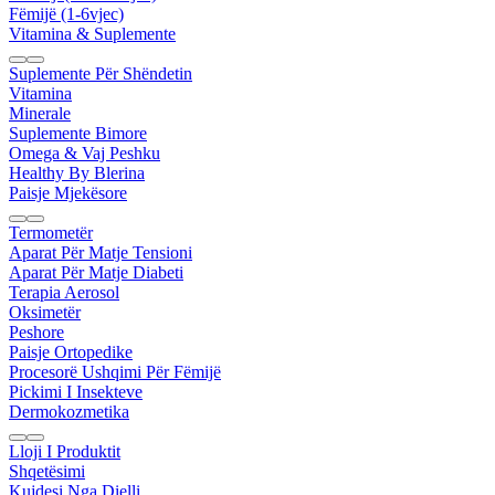
Fëmijë (1-6vjec)
Vitamina & Suplemente
Suplemente Për Shëndetin
Vitamina
Minerale
Suplemente Bimore
Omega & Vaj Peshku
Healthy By Blerina
Paisje Mjekësore
Termometër
Aparat Për Matje Tensioni
Aparat Për Matje Diabeti
Terapia Aerosol
Oksimetër
Peshore
Paisje Ortopedike
Procesorë Ushqimi Për Fëmijë
Pickimi I Insekteve
Dermokozmetika
Lloji I Produktit
Shqetësimi
Kujdesi Nga Dielli