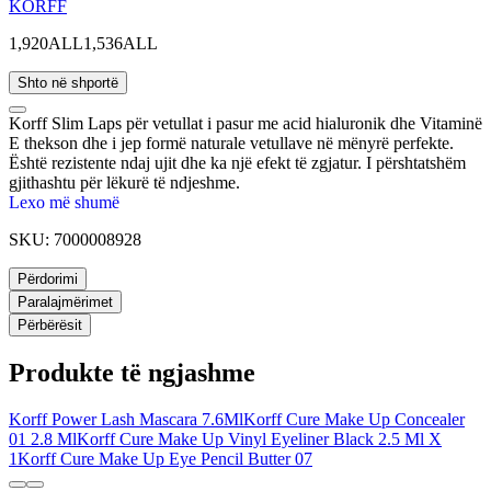
KORFF
1,920ALL
1,536ALL
Shto në shportë
Korff Slim Laps për vetullat i pasur me acid hialuronik dhe Vitaminë
E thekson dhe i jep formë naturale vetullave në mënyrë perfekte.
Është rezistente ndaj ujit dhe ka një efekt të zgjatur. I përshtatshëm
gjithashtu për lëkurë të ndjeshme.
Lexo më shumë
SKU:
7000008928
Përdorimi
Paralajmërimet
Përbërësit
Produkte të ngjashme
Korff Power Lash Mascara 7.6Ml
Korff Cure Make Up Concealer
01 2.8 Ml
Korff Cure Make Up Vinyl Eyeliner Black 2.5 Ml X
1
Korff Cure Make Up Eye Pencil Butter 07