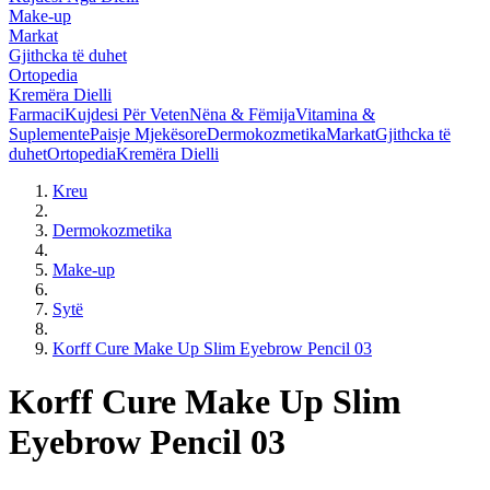
Make-up
Markat
Gjithcka të duhet
Ortopedia
Kremëra Dielli
Farmaci
Kujdesi Për Veten
Nëna & Fëmija
Vitamina &
Suplemente
Paisje Mjekësore
Dermokozmetika
Markat
Gjithcka të
duhet
Ortopedia
Kremëra Dielli
Kreu
Dermokozmetika
Make-up
Sytë
Korff Cure Make Up Slim Eyebrow Pencil 03
Korff Cure Make Up Slim
Eyebrow Pencil 03