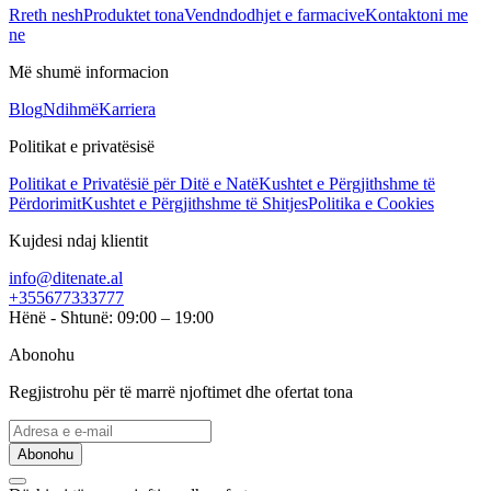
Rreth nesh
Produktet tona
Vendndodhjet e farmacive
Kontaktoni me
ne
Më shumë informacion
Blog
Ndihmë
Karriera
Politikat e privatësisë
Politikat e Privatësië për Ditë e Natë
Kushtet e Përgjithshme të
Përdorimit
Kushtet e Përgjithshme të Shitjes
Politika e Cookies
Kujdesi ndaj klientit
info@ditenate.al
+355677333777
Hënë - Shtunë: 09:00 – 19:00
Abonohu
Regjistrohu për të marrë njoftimet dhe ofertat tona
Abonohu