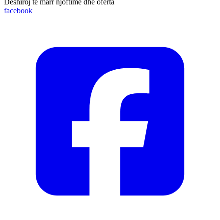
Dëshiroj të marr njoftime dhe oferta
facebook