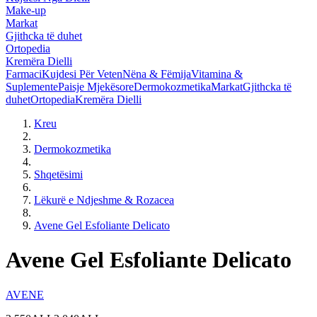
Make-up
Markat
Gjithcka të duhet
Ortopedia
Kremëra Dielli
Farmaci
Kujdesi Për Veten
Nëna & Fëmija
Vitamina &
Suplemente
Paisje Mjekësore
Dermokozmetika
Markat
Gjithcka të
duhet
Ortopedia
Kremëra Dielli
Kreu
Dermokozmetika
Shqetësimi
Lëkurë e Ndjeshme & Rozacea
Avene Gel Esfoliante Delicato
Avene Gel Esfoliante Delicato
AVENE