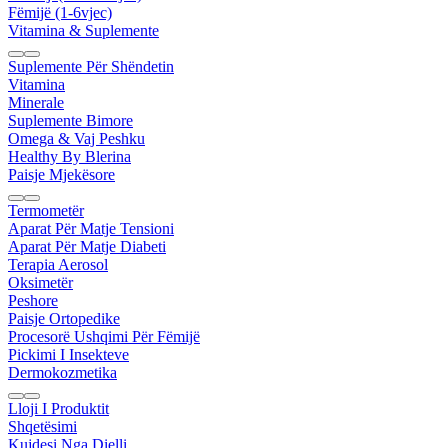
Fëmijë (1-6vjec)
Vitamina & Suplemente
Suplemente Për Shëndetin
Vitamina
Minerale
Suplemente Bimore
Omega & Vaj Peshku
Healthy By Blerina
Paisje Mjekësore
Termometër
Aparat Për Matje Tensioni
Aparat Për Matje Diabeti
Terapia Aerosol
Oksimetër
Peshore
Paisje Ortopedike
Procesorë Ushqimi Për Fëmijë
Pickimi I Insekteve
Dermokozmetika
Lloji I Produktit
Shqetësimi
Kujdesi Nga Dielli