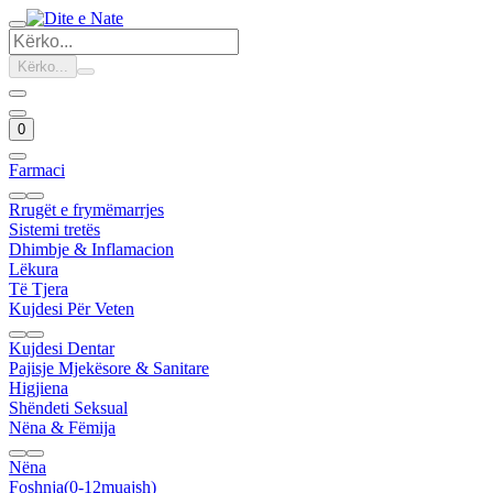
Kërko...
0
Farmaci
Rrugët e frymëmarrjes
Sistemi tretës
Dhimbje & Inflamacion
Lëkura
Të Tjera
Kujdesi Për Veten
Kujdesi Dentar
Pajisje Mjekësore & Sanitare
Higjiena
Shëndeti Seksual
Nëna & Fëmija
Nëna
Foshnja(0-12muajsh)