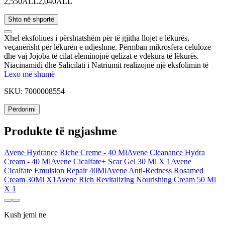
2,550ALL
2,040ALL
Shto në shportë
Xhel eksfoliues i përshtatshëm për të gjitha llojet e lëkurës,
veçanërisht për lëkurën e ndjeshme. Përmban mikrosfera celuloze
dhe vaj Jojoba të cilat eleminojnë qelizat e vdekura të lëkurës.
Niacinamidi dhe Salicilati i Natriumit realizojnë një eksfolimin të
plotë duke eleminuar çdo papasterti në lëkurë. Përmban ujë nga
Lexo më shumë
burimi termal Avène i cili vepron si qetësues, zbutës dhe ofron një
SKU:
7000008554
ndjenjë të menjëhershme rehatie dhe I jep lëkurës shkëlqim dhe
butësi.
Përdorimi
Produkte të ngjashme
Avene Hydrance Riche Creme - 40 Ml
Avene Cleanance Hydra
Cream - 40 Ml
Avene Cicalfate+ Scar Gel 30 Ml X 1
Avene
Cicalfate Emulsion Repair 40Ml
Avene Anti-Redness Rosamed
Cream 30Ml X1
Avene Rich Revitalizing Nourishing Cream 50 Ml
X 1
Kush jemi ne