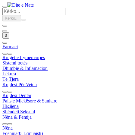
Kërko...
0
Farmaci
Rrugët e frymëmarrjes
Sistemi tretës
Dhimbje & Inflamacion
Lëkura
Të Tjera
Kujdesi Për Veten
Kujdesi Dentar
Pajisje Mjekësore & Sanitare
Higjiena
Shëndeti Seksual
Nëna & Fëmija
Nëna
Foshnja(0-12muajsh)