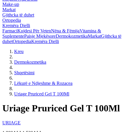
Make-up
Markat
Gjithcka të duhet
Ortopedia
Kremëra Dielli
Farmaci
Kujdesi Për Veten
Nëna & Fëmija
Vitamina &
Suplemente
Paisje Mjekësore
Dermokozmetika
Markat
Gjithcka të
duhet
Ortopedia
Kremëra Dielli
Kreu
Dermokozmetika
Shqetësimi
Lëkurë e Ndjeshme & Rozacea
Uriage Pruriced Gel T 100Ml
Uriage Pruriced Gel T 100Ml
URIAGE