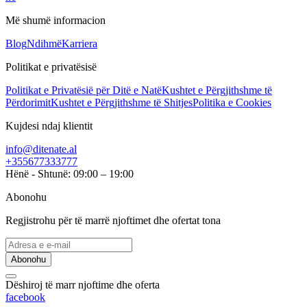
Më shumë informacion
Blog
Ndihmë
Karriera
Politikat e privatësisë
Politikat e Privatësië për Ditë e Natë
Kushtet e Përgjithshme të
Përdorimit
Kushtet e Përgjithshme të Shitjes
Politika e Cookies
Kujdesi ndaj klientit
info@ditenate.al
+355677333777
Hënë - Shtunë: 09:00 – 19:00
Abonohu
Regjistrohu për të marrë njoftimet dhe ofertat tona
Abonohu
Dëshiroj të marr njoftime dhe oferta
facebook