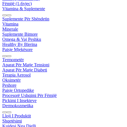
Fëmijë (1-6vjec)
Vitamina & Suplemente
Suplemente Për Shëndetin
Vitamina
Minerale
Suplemente Bimore
Omega & Vaj Peshku
Healthy By Blerina
Paisje Mjekësore
Termometër
Aparat Për Matje Tensioni
Aparat Për Matje Diabeti
Terapia Aerosol
Oksimetër
Peshore
Paisje Ortopedike
Procesorë Ushqimi Për Fëmijë
Pickimi I Insekteve
Dermokozmetika
Lloji I Produktit
Shqetësimi
Kujdesi Nga Dielli