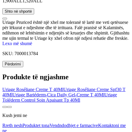
1,900ALL
1,520ALL
Shto në shportë
Uriage Pruriced është një xhel me toleranë të lartë me veti qetësuese
për lëkurat e ndjeshme dhe të irrituara. Falë pranisë së Kalaminës,
ndihmon në lehtësimin e ndjenjës së kruarjes dhe shpimit. Gjithashtu
me ujin termal te Uriage ky xhel ofron një ndjesi rehatie dhe freskie.
Është hipoalergjik dhe jo komedogjene.
Lexo më shumë
SKU:
7000013784
Përdorimi
Produkte të ngjashme
Uriage Roséliane Creme T 40Ml
Uriage Roséliane Creme Spf30 T
40Ml
Uriage Bariéderm-Cica Daily Gel-Creme T 40Ml
Uriage
Toléderm Control Soin Apaisant Tp 40Ml
Kush jemi ne
Rreth nesh
Produktet tona
Vendndodhjet e farmacive
Kontaktoni me
ne