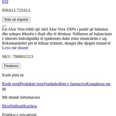
ESI
850ALL
723ALL
Shto në shportë
Esi Aloe Vera është një xhel Aloe Vera 100% i pastër që hidraton
dhe ushqen lëkurën e thatë dhe të dëmtuar. Ndihmon në balancimin
e shtresës hidrolipidike të epidermës duke rritur elasticitetin e saj.
Rekomandohet për të luftuar irritimet, skuqjet dhe djegiet (mund të
përdoret pas djegieve nga dielli). Është i përshtatshëm për të gjitha
Lexo më shumë
llojet e lëkurës. Ka teskturë të lehtë dhe përthithet shpejt.
SKU:
7000011523
Përdorimi
Kush jemi ne
Rreth nesh
Produktet tona
Vendndodhjet e farmacive
Kontaktoni me
ne
Më shumë informacion
Blog
Ndihmë
Karriera
Politikat e privatësisë