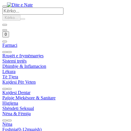
Kërko...
0
Farmaci
Rrugët e frymëmarrjes
Sistemi tretës
Dhimbje & Inflamacion
Lëkura
Të Tjera
Kujdesi Për Veten
Kujdesi Dentar
Pajisje Mjekësore & Sanitare
Higjiena
Shëndeti Seksual
Nëna & Fëmija
Nëna
Foshnja(0-12muajsh)