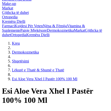
Make-up
Markat
Gjithcka të duhet
Ortopedia
Kremëra Dielli
Farmaci
Kujdesi Për Veten
Nëna & Fëmija
Vitamina &
Suplemente
Paisje Mjekësore
Dermokozmetika
Markat
Gjithcka të
duhet
Ortopedia
Kremëra Dielli
Kreu
Dermokozmetika
Shqetësimi
Lëkurë e Thatë & Shumë e Thatë
Esi Aloe Vera Xhel I Pastër 100% 100 Ml
Esi Aloe Vera Xhel I Pastër
100% 100 Ml