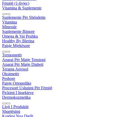
Fëmijë (1-6vjec)
Vitamina & Suplemente
Suplemente Për Shëndetin
Vitamina
Minerale
Suplemente Bimore
Omega & Vaj Peshku
Healthy By Blerina
Paisje Mjekësore
Termometër
Aparat Për Matje Tensioni
Aparat Për Matje Diabeti
Terapia Aerosol
Oksimetër
Peshore
Paisje Ortopedike
Procesorë Ushqimi Për Fëmijë
Pickimi I Insekteve
Dermokozmetika
Lloji I Produktit
Shqetësimi
Kujdesi Nga Dielli