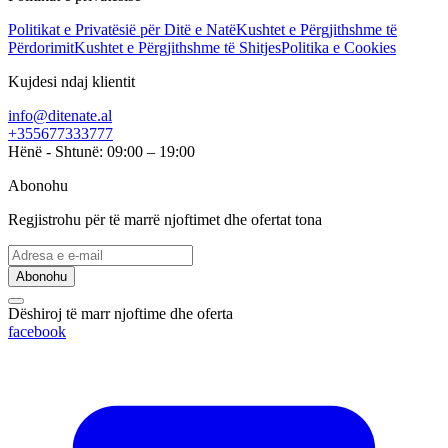
Politikat e Privatësië për Ditë e Natë
Kushtet e Përgjithshme të
Përdorimit
Kushtet e Përgjithshme të Shitjes
Politika e Cookies
Kujdesi ndaj klientit
info@ditenate.al
+355677333777
Hënë - Shtunë: 09:00 – 19:00
Abonohu
Regjistrohu për të marrë njoftimet dhe ofertat tona
Abonohu
Dëshiroj të marr njoftime dhe oferta
facebook