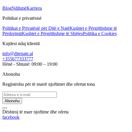
Blog
Ndihmë
Karriera
Politikat e privatësisë
Politikat e Privatësië për Ditë e Natë
Kushtet e Përgjithshme të
Përdorimit
Kushtet e Përgjithshme të Shitjes
Politika e Cookies
Kujdesi ndaj klientit
info@ditenate.al
+355677333777
Hënë - Shtunë: 09:00 – 19:00
Abonohu
Regjistrohu për të marrë njoftimet dhe ofertat tona
Abonohu
Dëshiroj të marr njoftime dhe oferta
facebook