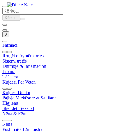
Kërko...
0
Farmaci
Rrugët e frymëmarrjes
Sistemi tretës
Dhimbje & Inflamacion
Lëkura
Të Tjera
Kujdesi Për Veten
Kujdesi Dentar
Pajisje Mjekësore & Sanitare
Higjiena
Shëndeti Seksual
Nëna & Fëmija
Nëna
Foshnja(0-12muajsh)