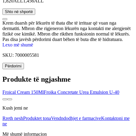
1,820ALL
1,456ALL
Shto në shportë
Krem duarsh për lëkurën të thata dhe të irrituar që vuan nga
dermatiti. Mbron dhe rigjeneron lëkurën nga kontakti me alergjenët
fizikë ose kimikë. Mbron dhe rikthen funksionin normal të lëkurës.
Pas disa javësh përdorimi duart bëhen të buta dhe të hidratuara.
Rezistent ndaj ujit dhe sapunit. I përshtatshëm për persona që vuajnë
Lexo më shumë
nga dermatiti alergjik i kontaktit. eczema dhe me lëkurë shumë të
SKU:
7000005581
thatë.
Përdorimi
Produkte të ngjashme
Froical Cream 150Ml
Froika Concretate Urea Emulsion U-40
Kush jemi ne
Rreth nesh
Produktet tona
Vendndodhjet e farmacive
Kontaktoni me
ne
Më shumë informacion