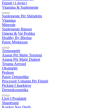
Fëmijë (1-6vjec)
Vitamina & Suplemente
Suplemente Për Shëndetin
Vitamina
Minerale
Suplemente Bimore
Omega & Vaj Peshku
Healthy By Blerina
Paisje Mjekësore
Termometër
Aparat Për Matje Tensioni
Aparat Për Matje Diabeti
Terapia Aerosol
Oksimetër
Peshore
Paisje Ortopedike
Procesorë Ushqimi Për Fëmijë
Pickimi I Insekteve
Dermokozmetika
Lloji I Produktit
Shqetësimi
Kujdesi Nga Dielli