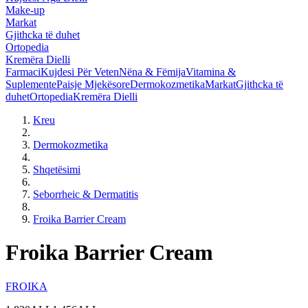
Make-up
Markat
Gjithcka të duhet
Ortopedia
Kremëra Dielli
Farmaci
Kujdesi Për Veten
Nëna & Fëmija
Vitamina &
Suplemente
Paisje Mjekësore
Dermokozmetika
Markat
Gjithcka të
duhet
Ortopedia
Kremëra Dielli
Kreu
Dermokozmetika
Shqetësimi
Seborrheic & Dermatitis
Froika Barrier Cream
Froika Barrier Cream
FROIKA